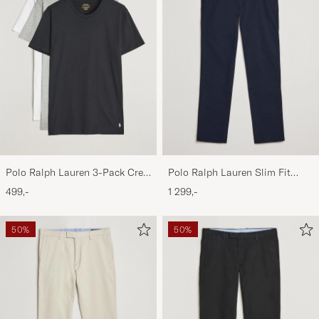
Polo Ralph Lauren 3-Pack Crew
Polo Ralph Lauren Slim Fit
Neck T-Shirt
Stretch Chinos Aviator Navy
499,-
1 299,-
White/Black/Andover Heather
50%
50%