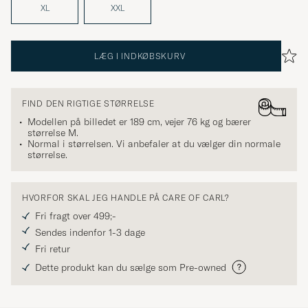
XL
XXL
LÆG I INDKØBSKURV
FIND DEN RIGTIGE STØRRELSE
Modellen på billedet er 189 cm, vejer 76 kg og bærer
størrelse
M
.
Normal i størrelsen. Vi anbefaler at du vælger din normale
størrelse.
HVORFOR SKAL JEG HANDLE PÅ CARE OF CARL?
Fri fragt over 499;-
Sendes indenfor 1-3 dage
Fri retur
Dette produkt kan du sælge som Pre-owned