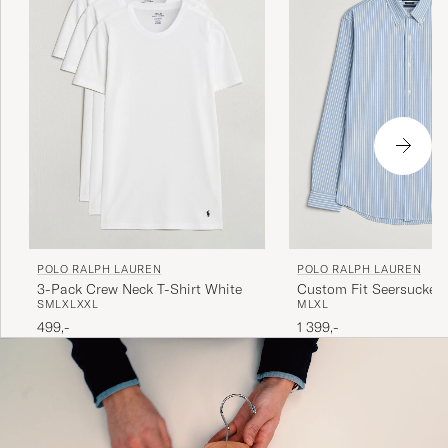
Thanks.
MAUREEN S
KØBTE PÅ CAREOFCARL.COM
POLO RALPH LAUREN
POLO RALPH LAUREN
3-Pack Crew Neck T-Shirt White
Custom Fit Seersucker
S
M
L
XL
XXL
M
L
XL
Stripe Shirt Blue
499,-
1 399,-