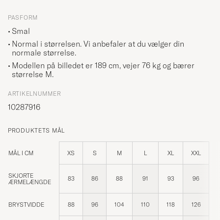
PASFORM
Smal
Normal i størrelsen. Vi anbefaler at du vælger din
normale størrelse.
Modellen på billedet er 189 cm, vejer 76 kg og bærer
størrelse
M
.
ARTIKELNUMMER
10287916
PRODUKTETS MÅL
MÅL I CM
XS
S
M
L
XL
XXL
SKJORTE
83
86
88
91
93
96
ÆRMELÆNGDE
BRYSTVIDDE
88
96
104
110
118
126