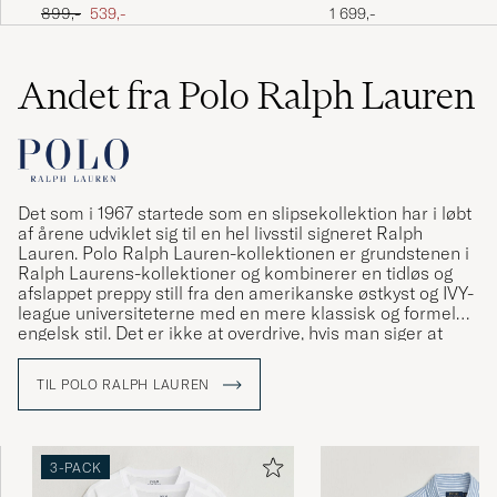
🌟🌟🌟🌟🌟🌟🌟🌟🌟🌟
Navy
Down Shirt Blue Stripe
Ordinary pris
Nedsat pris
899,-
539,-
1 699,-
CANE S
KØBTE PÅ CAREOFCARL.SE
Andet fra Polo Ralph Lauren
Supernöjd med jättefin vara och jättesnabb
leverans!!!
SYLVIA H
KØBTE PÅ CAREOFCARL.SE
Det som i 1967 startede som en slipsekollektion har i løbt
af årene udviklet sig til en hel livsstil signeret Ralph
Lauren. Polo Ralph Lauren-kollektionen er grundstenen i
Ralph Laurens-kollektioner og kombinerer en tidløs og
Superrask levering, prima service!⭐️
afslappet preppy still fra den amerikanske østkyst og IVY-
league universiteterne med en mere klassisk og formel
KATRINE C
KØBTE PÅ CAREOFCARL.NO
engelsk stil. Det er ikke at overdrive, hvis man siger at
Ralph Lauren har været med til at definere den
amerikanske stil og den såkaldte preppy stil.
TIL POLO RALPH LAUREN
Delighted with this order. Promptly packaged
and delivered very quickly to our small village
in France. Have since placed two more orders
3-PACK
with same success. Will definitely use again.