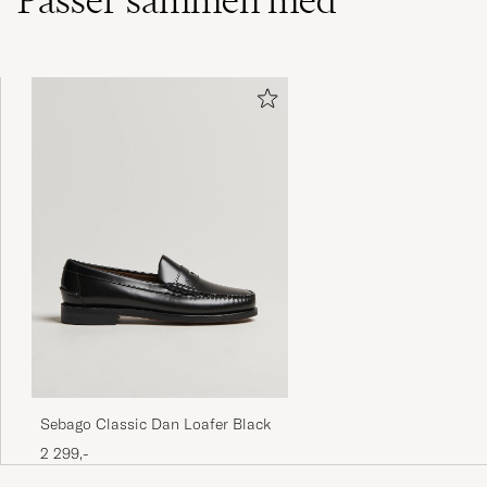
Passer sammen med
Kvalitet
THOMAS E
KØBTE PÅ CAREOFCARL.SE
Snabbt och snyggt
MÅNS B
KØBTE PÅ CAREOFCARL.SE
Godt produkt og hurtig levering.
MIKAEL H
KØBTE PÅ CAREOFCARL.DK
Sebago Classic Dan Loafer Black
2 299,-
En present till en student! Blir säkert
uppskattad, då skjortan är önskad,