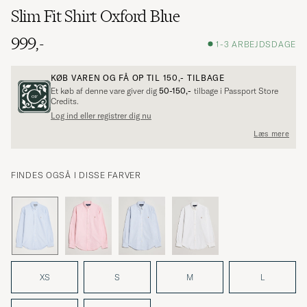
Slim Fit Shirt Oxford Blue
999,-
1-3 ARBEJDSDAGE
KØB VAREN OG FÅ OP TIL
150,-
TILBAGE
Et køb af denne vare giver dig
50-150,-
tilbage i Passport Store
Credits.
Log ind eller registrer dig nu
Læs mere
FINDES OGSÅ I DISSE FARVER
XS
S
M
L