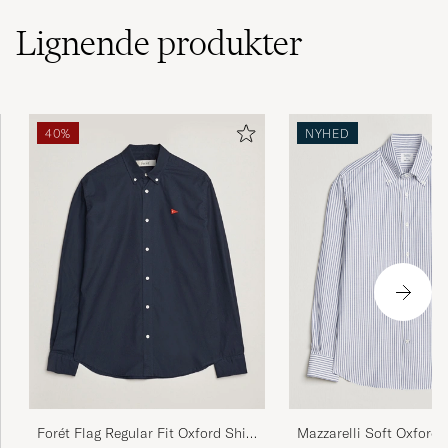
KARIN O
KØBTE PÅ CAREOFCARL.SE
Lignende
produkter
Bra kvalitet och riktigt snygg skjorta! Andra
gången jag beställer härifrån och båda
40%
NYHED
gångerna har jag fått hem mina plagg inom
24h 🤩 Inte sista gången jag beställer här!
EMELIE G
KØBTE PÅ CAREOFCARL.SE
Klassikko. Päivitetty hieman vuosien
kuluessa, nyt on hihoissa hieman enemmän
tilaa.
ANTTON I
KØBTE PÅ CAREOFCARL.FI
Forét Flag Regular Fit Oxford Shirt
Mazzarelli Soft Oxford 