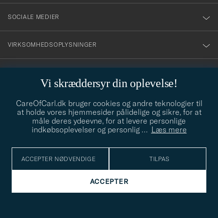
SOCIALE MEDIER
VIRKSOMHEDSOPLYSNINGER
Vi skræddersyr din oplevelse!
STILRÅD
CareOfCarl.dk bruger cookies og andre teknologier til
Behøver du hjælp til at finde din stil? Lad os hjælpe dig, vi hjælper
at holde vores hjemmesider pålidelige og sikre, for at
gerne til!
info@careofcarl.dk
måle deres ydeevne, for at levere personlige
indkøbsoplevelser og personlig
…
Læs mere
STILRÅD
ACCEPTER NØDVENDIGE
TILPAS
© Care of Carl 2026
ACCEPTER