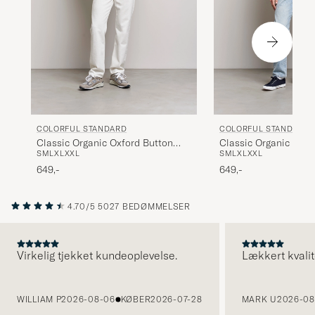
COLORFUL STANDARD
COLORFUL STANDARD
Classic Organic Oxford Button
Classic Organic Oxfo
S
M
L
XL
XXL
S
M
L
XL
XXL
Down Shirt Lava Grey
Down Shirt Navy Blu
649,-
649,-
4.70/5
5027 BEDØMMELSER
Virkelig tjekket kundeoplevelse.
Lækkert kvalit
FORRIGE
WILLIAM P
2026-08-06
KØBER
2026-07-28
MARK U
2026-08