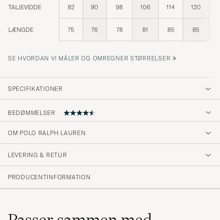
TALJEVIDDE
82
90
98
106
114
120
LÆNGDE
75
76
78
81
85
85
»
SE HVORDAN VI MÅLER OG OMREGNER STØRRELSER
SPECIFIKATIONER
BEDØMMELSER
4.7
OM POLO RALPH LAUREN
LEVERING & RETUR
(99 Bedømmelse)
(79)
PRODUCENTINFORMATION
(14)
(2)
(0)
(4)