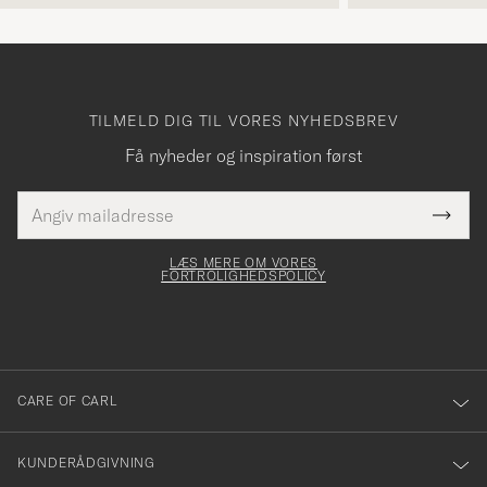
TILMELD DIG TIL VORES NYHEDSBREV
Få nyheder og inspiration først
E-
Tack
Dette
mailadresse
Submi
elt skal
för
Newsl
dfyldes
Form
LÆS MERE OM VORES
att
FORTROLIGHEDSPOLICY
du
anmälde
dig
till
CARE OF CARL
vårt
nyhetsbrev!
KUNDERÅDGIVNING