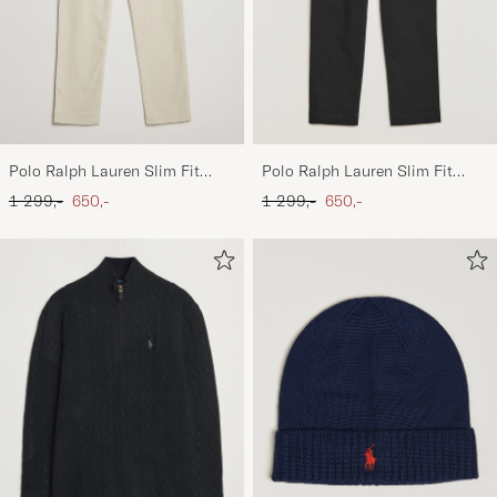
Polo Ralph Lauren Slim Fit
Polo Ralph Lauren Slim Fit
Stretch Chinos Beige
Stretch Chinos Black
Ordinary pris
Nedsat pris
Ordinary pris
Nedsat pris
1 299,-
650,-
1 299,-
650,-