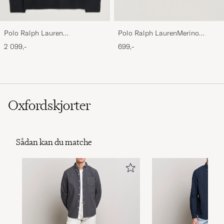
Polo Ralph Lauren
Polo Ralph LaurenMerino
Wool/Cashmere Cable Half Zip
BeanieHunter Navy
2 099,-
699,-
Polo Black
Oxfordskjorter
Sådan kan du matche