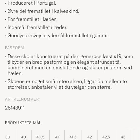
Produceret i Portugal.
Øvre del fremstillet i kalveskind.
For fremstillet i læder.
Indersål fremstillet i læder.
Goodyear-svejset ydersål fremstillet i gummi.
PASFORM
Disse sko er konstrueret på den generøse læst #19, som
tilbyder en bred pasform og en elegant afrundet tå,
kombineret med en omsluttende og sikker pasform ved
hælen.
Skoene er noget små i størrelsen, ligger du mellem to
størrelser, anbefaler vi at du vælger den større.
ARTIKELNUMMER
28143911
PRODUKTETS MÅL
EU
40
40,5
41
41,5
42
42,5
43
43