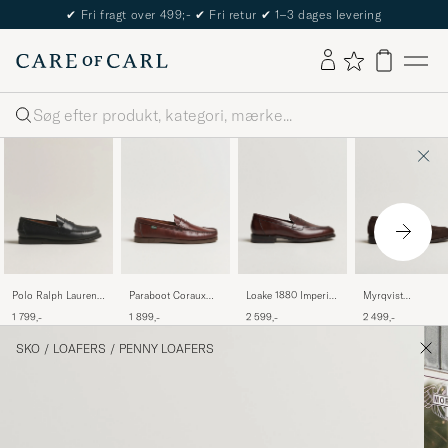
✔
Fri fragt over 499;-
✔
Fri retur
✔
1–3 dages levering
Søg
Polo Ralph Lauren
Paraboot Coraux
Loake 1880 Imperial
Myrqvist
Alston Penny
Moccasin America
Penny Loafer Dark
Stenhammar II
1 799,-
1 899,-
2 599,-
2 499,-
Loafers Black Calf
Brown
Loafer Dark Brown
Suede
SKO
/
LOAFERS
/
PENNY LOAFERS