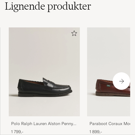
Lignende
produkter
Polo Ralph Lauren Alston Penny
Paraboot Coraux Mocc
Loafers Black Calf
America
1 799,-
1 899,-