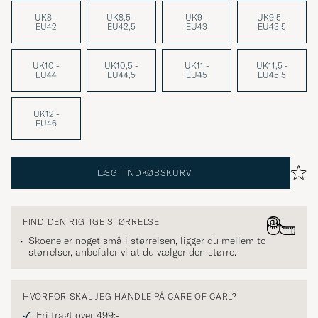
UK8 -
UK8,5 -
UK9 -
UK9,5 -
EU42
EU42,5
EU43
EU43,5
UK10 -
UK10,5 -
UK11 -
UK11,5 -
EU44
EU44,5
EU45
EU45,5
UK12 -
EU46
LÆG I INDKØBSKURV
FIND DEN RIGTIGE STØRRELSE
Skoene er noget små i størrelsen, ligger du mellem to
størrelser, anbefaler vi at du vælger den større.
HVORFOR SKAL JEG HANDLE PÅ CARE OF CARL?
Fri fragt over 499;-