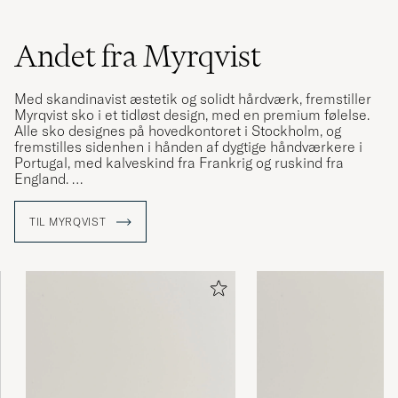
Andet fra Myrqvist
Med skandinavist æstetik og solidt hårdværk, fremstiller
Myrqvist sko i et tidløst design, med en premium følelse.
Alle sko designes på hovedkontoret i Stockholm, og
fremstilles sidenhen i hånden af dygtige håndværkere i
Portugal, med kalveskind fra Frankrig og ruskind fra
England.
Varemærket har siden 2016 skabt modeller til både
TIL MYRQVIST
formelle lejligheder og mere afslappede hverdagseventyr,
med fokus på at fremstille tidløse sko, som ikke går på
kompromis med dagens trends. Du kan bære Myrqvist´s
forskellige sko uanset lejlighed.