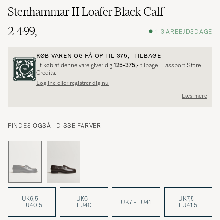
Stenhammar II Loafer Black Calf
2 499,-
1-3 ARBEJDSDAGE
KØB VAREN OG FÅ OP TIL
375,-
TILBAGE
Et køb af denne vare giver dig
125-375,-
tilbage i Passport Store
Credits.
Log ind eller registrer dig nu
Læs mere
FINDES OGSÅ I DISSE FARVER
UK6,5 -
UK6 -
UK7,5 -
UK7 - EU41
EU40,5
EU40
EU41,5