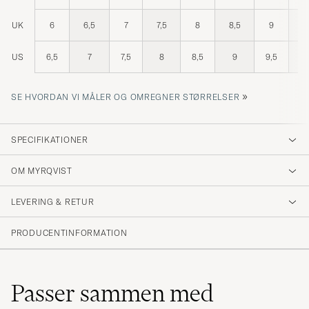
UK
6
6,5
7
7,5
8
8,5
9
9
US
6,5
7
7,5
8
8,5
9
9,5
1
»
SE HVORDAN VI MÅLER OG OMREGNER STØRRELSER
SPECIFIKATIONER
OM MYRQVIST
LEVERING & RETUR
PRODUCENTINFORMATION
Passer sammen med