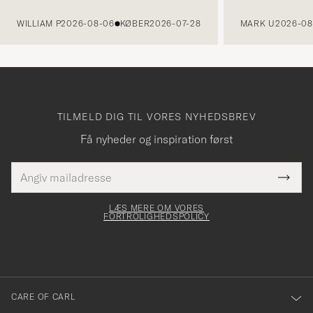
FORRIGE
WILLIAM P
2026-08-06
KØBER
2026-07-28
MARK U
2026-08
TILMELD DIG TIL VORES NYHEDSBREV
Få nyheder og inspiration først
E-
Tack
Dette
mailadresse
Submi
elt skal
för
Newsl
dfyldes
Form
LÆS MERE OM VORES
att
FORTROLIGHEDSPOLICY
du
anmälde
dig
till
CARE OF CARL
vårt