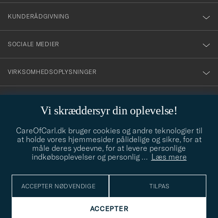
nyhetsbrev!
KUNDERÅDGIVNING
SOCIALE MEDIER
VIRKSOMHEDSOPLYSNINGER
Vi skræddersyr din oplevelse!
STILRÅD
CareOfCarl.dk bruger cookies og andre teknologier til
Behøver du hjælp til at finde din stil? Lad os hjælpe dig, vi hjælper
at holde vores hjemmesider pålidelige og sikre, for at
gerne til!
info@careofcarl.dk
måle deres ydeevne, for at levere personlige
indkøbsoplevelser og personlig
…
Læs mere
STILRÅD
ACCEPTER NØDVENDIGE
TILPAS
© Care of Carl 2026
ACCEPTER