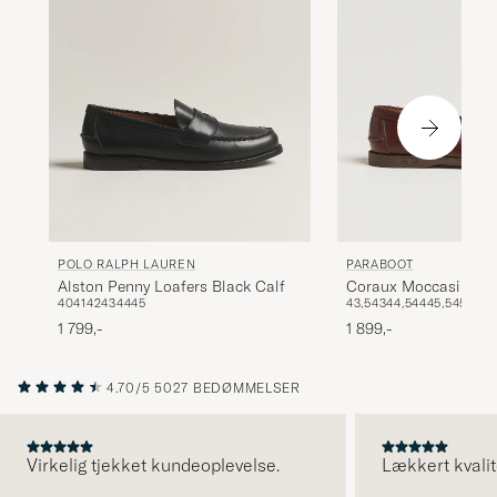
POLO RALPH LAUREN
PARABOOT
Alston Penny Loafers Black Calf
Coraux Moccasin Am
40
41
42
43
44
45
43,5
43
44,5
44
45,5
45
46
1 799,-
1 899,-
4.70/5
5027 BEDØMMELSER
Virkelig tjekket kundeoplevelse.
Lækkert kvalit