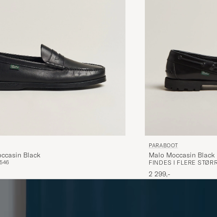
PARABOOT
ccasin Black
Malo Moccasin Black
5
46
FINDES I FLERE STØR
2 299,-