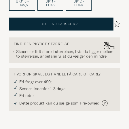
UK11,5 -
UK11 -
UK12 -
EU45,5
EU45
EU46
LÆG I INDKØBSKURV
FIND DEN RIGTIGE STØRRELSE
Skoene er lidt store i størrelsen, hvis du ligger mellem
to størrelser, anbefaler vi at du vælger den mindre.
HVORFOR SKAL JEG HANDLE PÅ CARE OF CARL?
Fri fragt over 499;-
Sendes indenfor 1-3 dage
Fri retur
Dette produkt kan du sælge som Pre-owned