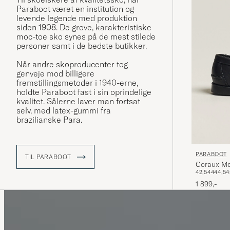
Paraboot været en institution og
levende legende med produktion
siden 1908. De grove, karakteristiske
moc-toe sko synes på de mest stilede
personer samt i de bedste butikker.
Når andre skoproducenter tog
genveje mod billigere
fremstillingsmetoder i 1940-erne,
holdte Paraboot fast i sin oprindelige
kvalitet. Sålerne laver man fortsat
selv, med latex-gummi fra
brazilianske Para.
PARABOOT
TIL PARABOOT
Coraux Mo
42,5
44
44,5
4
1 899,-