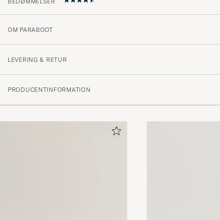
BEDØMMELSER
OM PARABOOT
Flotte sko. Men de er store i str. har stort sett 45 i jog
ble 44 for stort. Skulle øsnke halvstørrelser var tilgjenge
LEVERING & RETUR
JARL A
KØBTE PÅ CAREOFCARL.NO
PRODUCENTINFORMATION
Loistavat .
JURI K
KØBTE PÅ CAREOFCARL.FI
Skoene er kjempefine. Men størrelsen er veldig stor - 
skal velge størrelsen man vanligvis bruker men her mått
nummer ned. Det står også på hjemmesiden til Parab
velge minst en halv størrelse mindre enn vanlig.
SONDRE B
KØBTE PÅ CAREOFCARL.NO