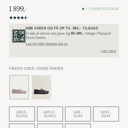
1 899,-
1-3 ARBEJDSDAGE
KØB VAREN OG FÅ OP TIL
285,-
TILBAGE
Et køb af denne vare giver dig
95-285,-
tilbage i Passport
Store Credits.
Log ind eller registrer dig nu
Læs mere
FINDES OGSÅ I DISSE FARVER
UK9,5 -
UK10,5 -
UK9 -
UK10 -
EU43,5
EU44,5
EU43
EU44