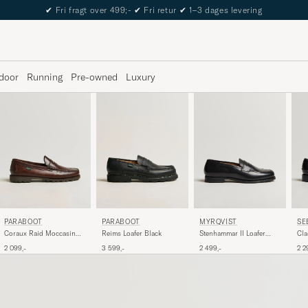
The Care of Carl Passport
door
Running
Pre-owned
Luxury
PARABOOT
MYRQVIST
SE
PARABOOT
Reims Loafer Black
Stenhammar II Loafer
Cla
Coraux Raid Moccasin
Black Calf
America
3 599,-
2 499,-
2 2
2 099,-