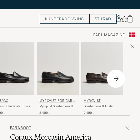
KUNDERÅDGIVNING
STILRÅD
CARL MAGAZINE
LOAKE
BAGO
MYRQVIST
MYRQVIST FOR CARE
OF CARL
Loake 1
ssic Dan Loafer Black
Stenhammar II Loafer
Myrqvist Stenhammar II
Grained
Dark Brown Calf
Vibram Loafer Black
2 599,-
99,-
2 499,-
3 499,-
Black
Grained Calf
PARABOOT
Coraux Moccasin America