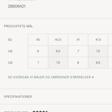
28906421
PRODUKTETS MÅL
EU
40
40,5
41
41,5
UK
6
6,5
7
7,5
US
7
7,5
8
8,5
»
SE HVORDAN VI MÅLER OG OMREGNER STØRRELSER
SPECIFIKATIONER