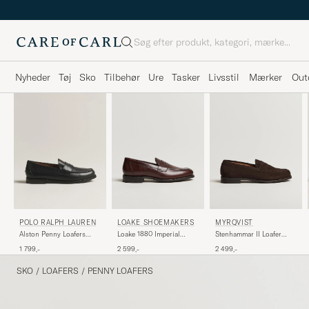
Søg
Nyheder
Tøj
Sko
Tilbehør
Ure
Tasker
Livsstil
Mærker
Out
POLO RALPH LAUREN
LOAKE SHOEMAKERS
MYRQVIST
Alston Penny Loafers
Loake 1880 Imperial
Stenhammar II Loafer
Black Calf
Penny Loafer Dark Brown
Dark Brown Suede
1 799,-
2 599,-
2 499,-
SKO
/
LOAFERS
/
PENNY LOAFERS