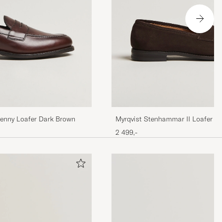
Penny Loafer Dark Brown
Myrqvist Stenhammar II Loafer D
2 499,-