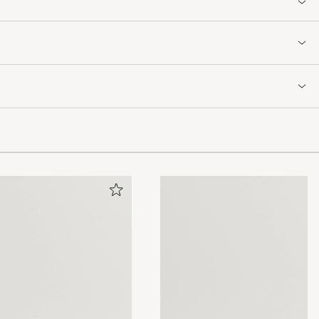
gesko, men her
lig.
det står at man
e jeg et helt
oot at man må