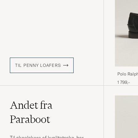
TIL PENNY LOAFERS
Polo Ralp
Calf
1 799,-
Andet fra
Paraboot
Til skoelskere af kvalitetssko, har