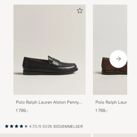
Polo Ralph Lauren Alston Penny
Polo Ralph Lauren A
Loafers Black Calf
Penny Loafers Dark 
1 799,-
1 799,-
4.70/5
5026 BEDØMMELSER