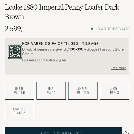
Loake 1880 Imperial Penny Loafer Dark
Brown
2 599,-
1-3 ARBEJDSDAGE
KØB VAREN OG FÅ OP TIL
390,-
TILBAGE
Et køb af denne vare giver dig
130-390,-
tilbage i Passport Store
Credits.
Log ind eller registrer dig nu
Læs mere
UK7,5 -
UK8 -
UK8,5 -
UK9 -
EU41,5
EU42
EU42,5
EU43
UK9,5 -
EU43,5
LÆG I INDKØBSKURV