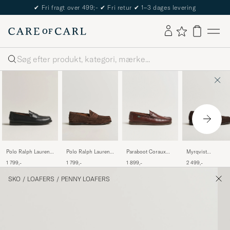
The Care of Carl Passport
Søg
Polo Ralph Lauren
Paraboot Coraux
Myrqvist
Polo Ralph Lauren
Alston Penny
Moccasin America
Stenhammar II
Alston Suede Penny
1 799,-
1 899,-
2 499,-
1 799,-
Loafers Black Calf
Loafer Dark Brown
Loafers Dark Brown
Suede
SKO
/
LOAFERS
/
PENNY LOAFERS