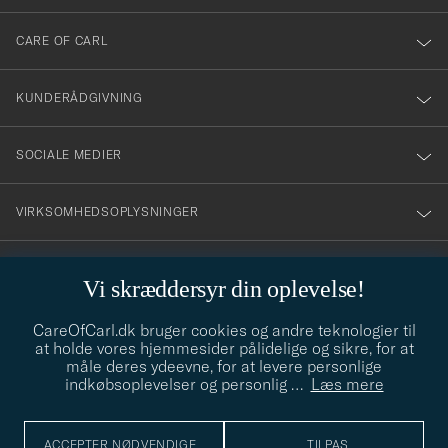
dig
till
CARE OF CARL
vårt
nyhetsbrev!
KUNDERÅDGIVNING
SOCIALE MEDIER
VIRKSOMHEDSOPLYSNINGER
Vi skræddersyr din oplevelse!
STILRÅD
CareOfCarl.dk bruger cookies og andre teknologier til
Behøver du hjælp til at finde din stil? Lad os hjælpe dig, vi hjælper
at holde vores hjemmesider pålidelige og sikre, for at
gerne til!
info@careofcarl.dk
måle deres ydeevne, for at levere personlige
indkøbsoplevelser og personlig
…
Læs mere
STILRÅD
ACCEPTER NØDVENDIGE
TILPAS