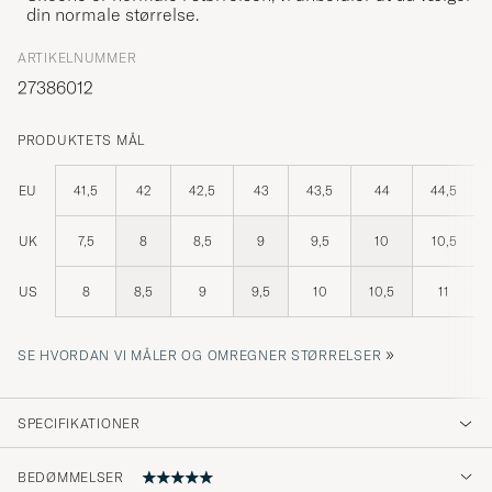
din normale størrelse.
ARTIKELNUMMER
27386012
PRODUKTETS MÅL
EU
41,5
42
42,5
43
43,5
44
44,5
UK
7,5
8
8,5
9
9,5
10
10,5
US
8
8,5
9
9,5
10
10,5
11
»
SE HVORDAN VI MÅLER OG OMREGNER STØRRELSER
SPECIFIKATIONER
BEDØMMELSER