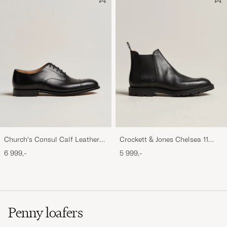
Church's Consul Calf Leather
Crockett & Jones Chelsea 11
Oxford Black
Black Calf Grained
6 999,-
5 999,-
Penny loafers