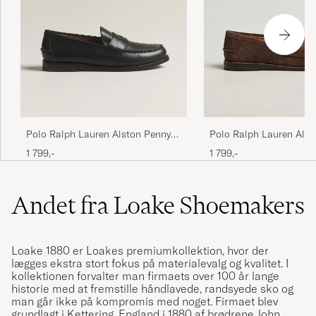
Polo Ralph Lauren Alston Penny
Polo Ralph Lauren Als
Loafers Black Calf
Penny Loafers Dark Br
1 799,-
1 799,-
Andet fra Loake Shoemakers
Loake 1880 er Loakes premiumkollektion, hvor der
lægges ekstra stort fokus på materialevalg og kvalitet. I
kollektionen forvalter man firmaets over 100 år lange
historie med at fremstille håndlavede, randsyede sko og
man går ikke på kompromis med noget. Firmaet blev
grundlagt i Kettering, England i 1880 af brødrene John,