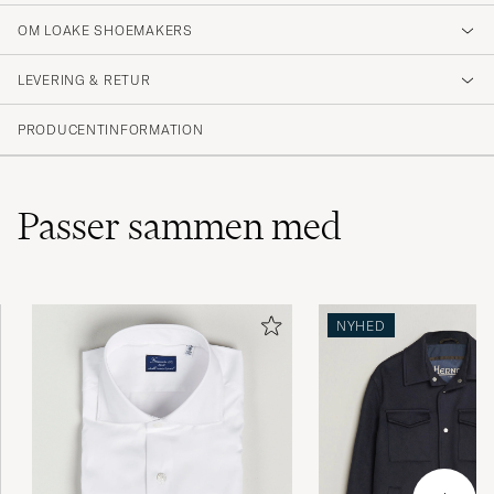
OM LOAKE SHOEMAKERS
It’s of excellent quality, elegant, comfortable,
and absolutely wonderful.
LEVERING & RETUR
MAHMOUD E
KØBTE PÅ CAREOFCARL.SE
PRODUCENTINFORMATION
Passer sammen med
NYHED