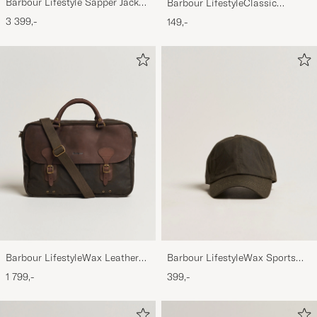
Barbour Lifestyle Sapper Jacket
Barbour LifestyleClassic
Black
Thornproof Dressing
3 399,-
149,-
Barbour LifestyleWax Leather
Barbour LifestyleWax Sports
Briefcase Olive
CapOlive
1 799,-
399,-