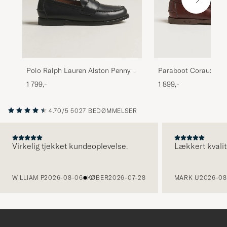
Polo Ralph Lauren Alston Penny
Paraboot Coraux Mo
Loafers Black Calf
America
1 799,-
1 899,-
4.70/5
5027 BEDØMMELSER
Virkelig tjekket kundeoplevelse.
Lækkert kvalit
FORRIGE
WILLIAM P
2026-08-06
KØBER
2026-07-28
MARK U
2026-08