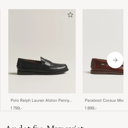
Polo Ralph Lauren Alston Penny
Paraboot Coraux Mocc
Loafers Black Calf
America
1 799,-
1 899,-