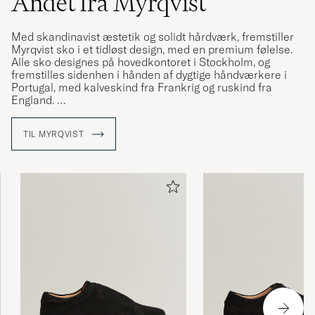
Andet fra Myrqvist
Med skandinavist æstetik og solidt hårdværk, fremstiller
Myrqvist sko i et tidløst design, med en premium følelse.
Alle sko designes på hovedkontoret i Stockholm, og
fremstilles sidenhen i hånden af dygtige håndværkere i
Portugal, med kalveskind fra Frankrig og ruskind fra
England.
Varemærket har siden 2016 skabt modeller til både
TIL MYRQVIST
formelle lejligheder og mere afslappede hverdagseventyr,
med fokus på at fremstille tidløse sko, som ikke går på
kompromis med dagens trends. Du kan bære Myrqvist´s
forskellige sko uanset lejlighed.