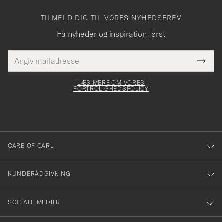
TILMELD DIG TIL VORES NYHEDSBREV
Få nyheder og inspiration først
E-
Tack
Dette
mailadresse
Submi
elt skal
för
Newsl
dfyldes
Form
LÆS MERE OM VORES
att
FORTROLIGHEDSPOLICY
du
anmälde
dig
till
CARE OF CARL
vårt
nyhetsbrev!
KUNDERÅDGIVNING
SOCIALE MEDIER