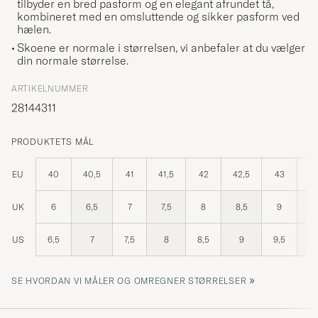
tilbyder en bred pasform og en elegant afrundet tå,
kombineret med en omsluttende og sikker pasform ved
hælen.
Skoene er normale i størrelsen, vi anbefaler at du vælger
din normale størrelse.
ARTIKELNUMMER
28144311
PRODUKTETS MÅL
EU
40
40,5
41
41,5
42
42,5
43
43
UK
6
6,5
7
7,5
8
8,5
9
9
US
6,5
7
7,5
8
8,5
9
9,5
1
»
SE HVORDAN VI MÅLER OG OMREGNER STØRRELSER