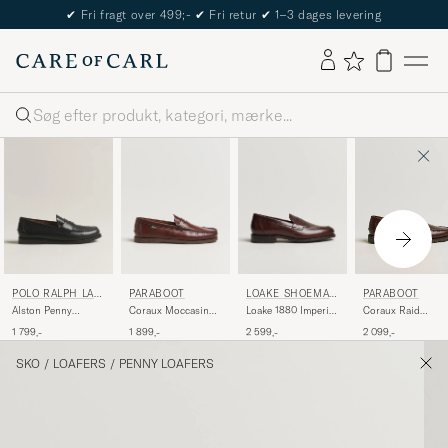
✔
Fri fragt over 499;-
✔
Fri retur
✔
1–3 dages levering
Søg
POLO RALPH LAU
PARABOOT
LOAKE SHOEMAK
PARABOOT
REN
ERS
Alston Penny
Coraux Moccasin
Loake 1880 Imperial
Coraux Raid
Loafers Black Calf
America
Penny Loafer Dark
Moccasin America
1 799,-
1 899,-
2 599,-
2 099,-
Brown
SKO
/
LOAFERS
/
PENNY LOAFERS