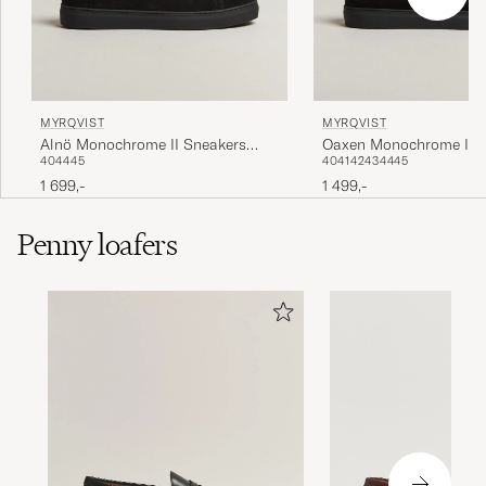
MYRQVIST
MYRQVIST
Alnö Monochrome II Sneakers
Oaxen Monochrome III 
40
44
45
40
41
42
43
44
45
Black Suede
Black Suede
1 699,-
1 499,-
Penny loafers