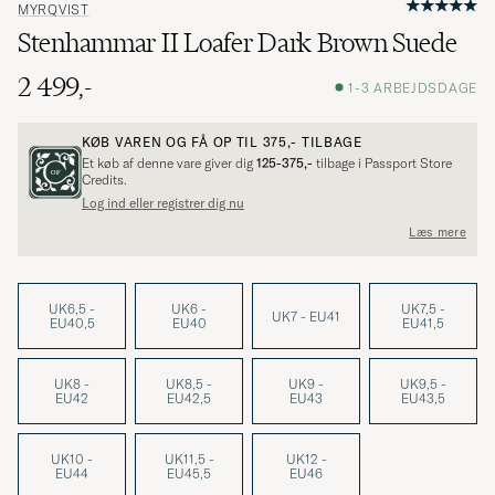
MYRQVIST
Stenhammar II Loafer Dark Brown Suede
2 499,-
1-3 ARBEJDSDAGE
KØB VAREN OG FÅ OP TIL
375,-
TILBAGE
Et køb af denne vare giver dig
125-375,-
tilbage i Passport Store
Credits.
Log ind eller registrer dig nu
Læs mere
UK6,5 -
UK6 -
UK7,5 -
UK7 - EU41
EU40,5
EU40
EU41,5
UK8 -
UK8,5 -
UK9 -
UK9,5 -
EU42
EU42,5
EU43
EU43,5
UK10 -
UK11,5 -
UK12 -
EU44
EU45,5
EU46