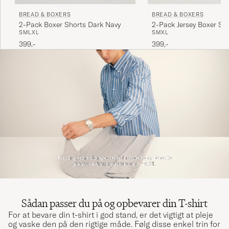
BREAD & BOXERS
BREAD & BOXERS
2-Pack Boxer Shorts Dark Navy
2-Pack Jersey Boxer Sh
S
M
L
XL
S
M
XL
399,-
399,-
Sådan passer du på og opbevarer din T-shirt
For at bevare din t-shirt i god stand, er det vigtigt at pleje
og vaske den på den rigtige måde. Følg disse enkel trin for