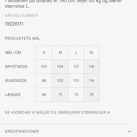
• Modellen på billedet er 190 cm, vejer 82 kg og bærer
størrelse
L
.
ARTIKELNUMMER
19226111
PRODUKTETS MÅL
MÅL I CM
S
M
L
XL
BRYSTVIDDE
100
104
112
116
BUNDVIDDE
98
102
110
114
LÆNGDE
69
71
73
75
»
SE HVORDAN VI MÅLER OG OMREGNER STØRRELSER
SPECIFIKATIONER