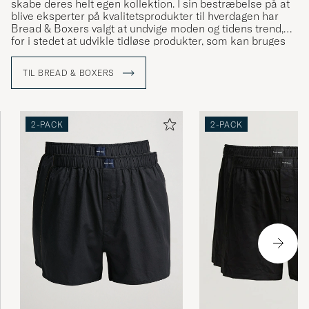
skabe deres helt egen kollektion. I sin bestræbelse på at
blive eksperter på kvalitetsprodukter til hverdagen har
Bread & Boxers valgt at undvige moden og tidens trend,
for i stedet at udvikle tidløse produkter, som kan bruges
igen og igen, sæson efter sæson. Filosofien er at skabe
enkle, holdbare og funktionelle produkter og det gør
TIL BREAD & BOXERS
Bread & Boxers til UG.
2-PACK
2-PACK