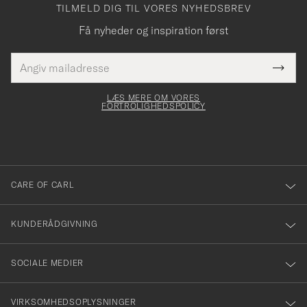
TILMELD DIG TIL VORES NYHEDSBREV
Få nyheder og inspiration først
E-
Tack
Dette
mailadresse
Submi
elt skal
för
Newsl
dfyldes
Form
LÆS MERE OM VORES
att
FORTROLIGHEDSPOLICY
du
anmälde
dig
till
CARE OF CARL
vårt
nyhetsbrev!
KUNDERÅDGIVNING
SOCIALE MEDIER
VIRKSOMHEDSOPLYSNINGER