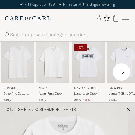
The Care of Carl Passport
Søg
50%
SUNSPEL
NN07
BARBOUR INTER
MORRIS
NATIONAL
Superfine Cotton
Adam Pima Crew
Large Logo Crew
James T-Shirt Off
Crew Neck T-Shirt
Neck T-Shirt White
Neck Tee White
White
Ordinary pris
Nedsat pris
449,-
449,-
399,-
200,-
349,-
White
TØJ
/
T-SHIRTS
/
KORTÆRMEDE T-SHIRTS