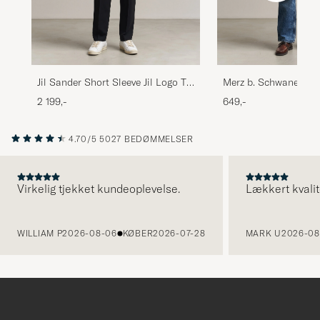
Jil Sander Short Sleeve Jil Logo T-
Merz b. Schwanen 19
Shirt Black
Loopwheeled T-shirt
2 199,-
649,-
4.70/5
5027 BEDØMMELSER
Virkelig tjekket kundeoplevelse.
Lækkert kvalit
FORRIGE
WILLIAM P
2026-08-06
KØBER
2026-07-28
MARK U
2026-08