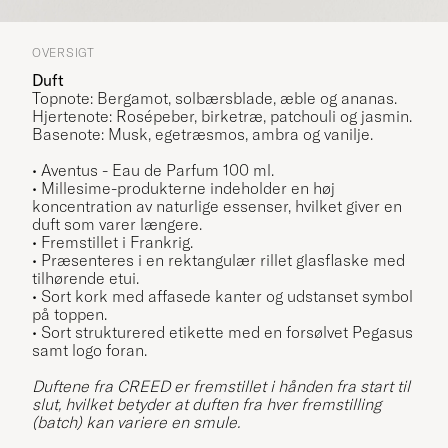
OVERSIGT
Duft
Topnote: Bergamot, solbærsblade, æble og
ananas.
Hjertenote: Rosépeber, birketræ, patchouli og jasmin.
Basenote: Musk, egetræsmos, ambra og vanilje.
• Aventus
- Eau de Parfum 100 ml.
• Millesime-produkterne indeholder en høj
koncentration av naturlige essenser, hvilket giver en
duft som varer længere.
• Fremstillet i Frankrig.
• Præsenteres i en rektangulær rillet glasflaske med
tilhørende etui.
• Sort kork med affasede kanter og udstanset symbol
på toppen.
• Sort strukturered etikette med en forsølvet Pegasus
samt logo foran.
Duftene fra CREED er fremstillet i hånden fra start til
slut, hvilket betyder at duften fra hver fremstilling
(batch) kan variere en smule.