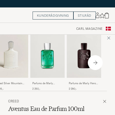
KUNDERÅDGIVNING
STILRÅD
CARL MAGAZINE
Creed H
ed Silver Mountain
Parfums de Marly
Parfums de Marly Herod
Parfum 
er Eau de Parfum
Greenley Eau de Parfum
Eau de Parfum 125ml
2 515,-
15,-
2 250,-
2 290,-
0ml
125ml
CREED
Aventus Eau de Parfum 100ml