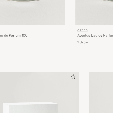
CREED
au de Parfum 100ml
Aventus Eau de Parf
1 875,-