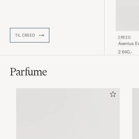
TIL CREED
CREED
Aventus E
2 640,-
Parfume