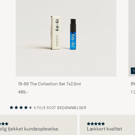
19-69 The Collection Set 7x2,5ml
B
489,-
1 
4.70/5
5027 BEDØMMELSER
FORRIGE
NÆSTE
g tjekket kundeoplevelse.
Lækkert kvalitet