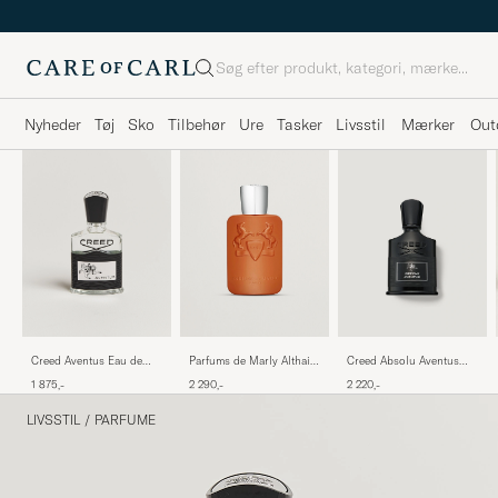
Søg
Nyheder
Tøj
Sko
Tilbehør
Ure
Tasker
Livsstil
Mærker
Out
Creed Aventus Eau de
Parfums de Marly Althair
Creed Absolu Aventus
Parfum 50ml
Eau de Parfum 125ml
Eau de Parfum 50ml
1 875,-
2 290,-
2 220,-
LIVSSTIL
/
PARFUME