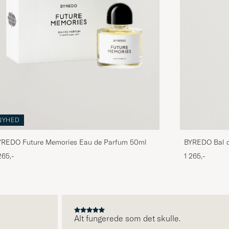
NYHED
BYREDO Bal d
YREDO Future Memories Eau de Parfum 50ml
1 265,-
265,-
Alt fungerede som det skulle.