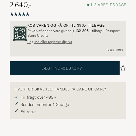
2 640,-
1-3 ARBEJDSDAGE
KØB VAREN OG FÅ OP TIL
396,-
TILBAGE
Et køb af denne vare giver dig
132-396,-
tilbage i Passport
Store Credits.
Log ind eller registrer dig nu
Flere alternativer?
Læs mere
LÆG I INDKØBSKURV
UDFORSK LIGNENDE PRODUKTER
HVORFOR SKAL JEG HANDLE PÅ CARE OF CARL?
Fri fragt over 499;-
Sendes indenfor 1-3 dage
Fri retur