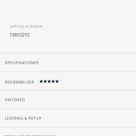
ARTIKELNUMMER
13810210
SPECIFIKATIONER
BEDØMMELSER
OM CREED
Mycket bra !
KØBTE PÅ CAREOFCARL.SE
LEVERING & RETUR