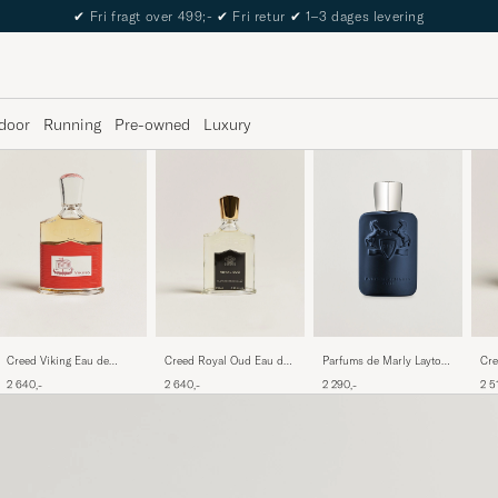
✔
Fri fragt over 499;-
✔
Fri retur
✔
1–3 dages levering
door
Running
Pre-owned
Luxury
Creed Viking Eau de
Creed Royal Oud Eau de
Parfums de Marly Layton
Cre
Parfum 100ml
Parfum 100ml
Eau de Parfum 125ml
Wat
2 640,-
2 640,-
2 290,-
2 5
10