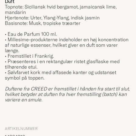
Duft
Topnote: Siciliansk hvid bergamot, jamaicansk lime,
mandarin
Hjertenote: Urter, Ylang-Ylang, indisk jasmin
Basisnote: Musk, tropiske træarter
•
Eau de Parfum 100 ml.
• Millesime-produkterne indeholder en høj koncentration
af naturlige essenser, hvilket giver en duft som varer
længe.
• Fremstillet i Frankrig.
• Præsenteres i en rektangulær ristet glasflaske med
tilhørende etui.
• Sølvfarvet kork med affasede kanter og udstanset
symbol på toppen.
Duftene fra CREED er fremstillet i hånden fra start til slut,
hvilket betyder at duften fra hver fremstilling (batch) kan
variere en smule.
ARTIKELNUMMER