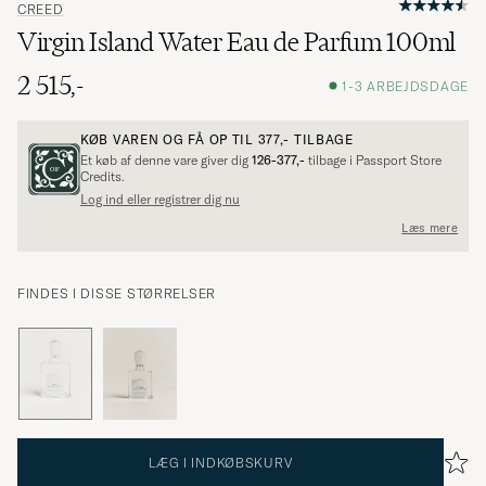
CREED
Virgin Island Water Eau de Parfum 100ml
2 515,-
1-3 ARBEJDSDAGE
KØB VAREN OG FÅ OP TIL
377,-
TILBAGE
Et køb af denne vare giver dig
126-377,-
tilbage i Passport Store
Credits.
Log ind eller registrer dig nu
Læs mere
FINDES I DISSE STØRRELSER
LÆG I INDKØBSKURV