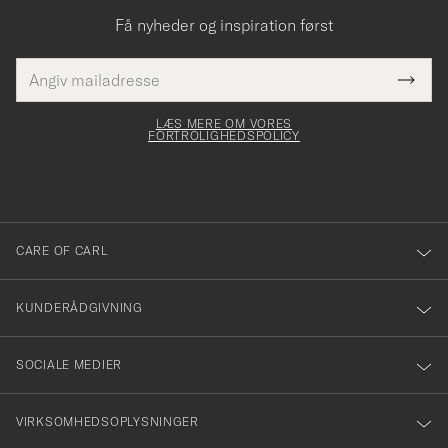
Få nyheder og inspiration først
E-
Tack
Dette
mailadresse
Submi
elt skal
för
Newsl
dfyldes
Form
LÆS MERE OM VORES
att
FORTROLIGHEDSPOLICY
du
anmälde
dig
till
CARE OF CARL
vårt
nyhetsbrev!
KUNDERÅDGIVNING
SOCIALE MEDIER
VIRKSOMHEDSOPLYSNINGER