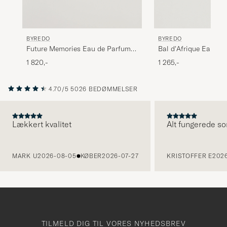
BYREDO
BYREDO
Bal d'Afrique Eau d
Future Memories Eau de Parfum
100ml
1 265,-
1 820,-
4.70/5
5026 BEDØMMELSER
Lækkert kvalitet
Alt fungerede so
FORRIGE
MARK U
2026-08-05
KØBER
2026-07-27
KRISTOFFER E
2026
TILMELD DIG TIL VORES NYHEDSBREV