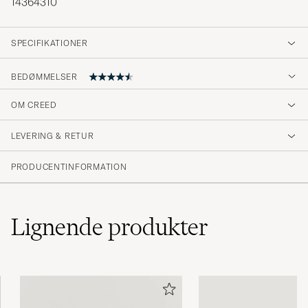
14364310
SPECIFIKATIONER
BEDØMMELSER
OM CREED
Klassisk duft hvor kokos er tydelig. Super til
herlige sommerdager
LEVERING & RETUR
ANDREAS F
KØBTE PÅ CAREOFCARL.NO
PRODUCENTINFORMATION
Letar ni efter en tropisk sommar doft som tar
Lignende
produkter
er till Carribean med tropiska frukter, sötma,
fräschör och kokos. Här är den, unik doft som
passar sommarvärmen vare sig det är 20
grader eller 40+. Ett måste i samlingen!
HAKAN S
KØBTE PÅ CAREOFCARL.SE