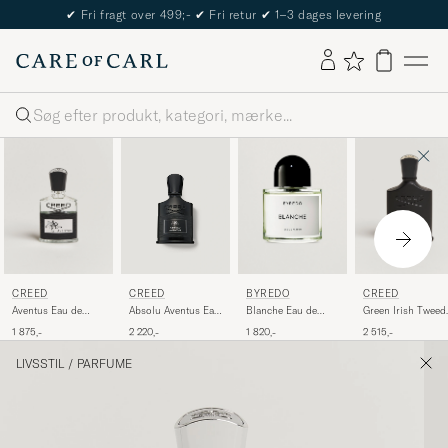
✔
Fri fragt over 499;-
✔
Fri retur
✔
1–3 dages levering
Søg
CREED
BYREDO
CREED
CREED
Aventus Eau de
Blanche Eau de
Green Irish Tweed
Absolu Aventus Eau
Parfum 50ml
Parfum 100ml
Eau de Parfum
de Parfum 50ml
1 875,-
1 820,-
2 515,-
2 220,-
100ml
LIVSSTIL
/
PARFUME