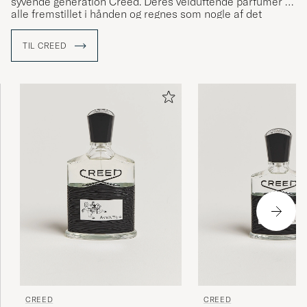
syvende generation Creed. Deres velduftende parfumer er
alle fremstillet i hånden og regnes som nogle af det
bedste i verden.
TIL CREED
CREED
CREED