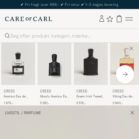
✔
Fri fragt over 499;-
✔
Fri retur
✔
1–3 dages levering
Søg
CREED
CREED
CREED
CREED
Aventus Eau de
Green Irish Tweed
Viking Eau de
Absolu Aventus Eau
Parfum 50ml
Eau de Parfum
Parfum 100ml
de Parfum 50ml
1 875,-
2 515,-
2 640,-
2 220,-
100ml
LIVSSTIL
/
PARFUME