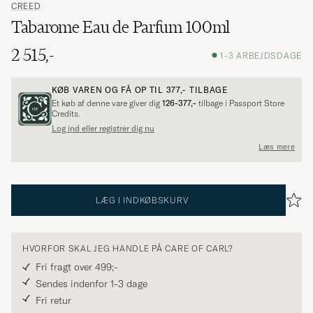
CREED
Tabarome Eau de Parfum 100ml
2 515,-
1-3 ARBEJDSDAGE
KØB VAREN OG FÅ OP TIL
377,-
TILBAGE
Et køb af denne vare giver dig
126-377,-
tilbage i Passport Store
Credits.
Log ind eller registrer dig nu
Læs mere
LÆG I INDKØBSKURV
HVORFOR SKAL JEG HANDLE PÅ CARE OF CARL?
Fri fragt over 499;-
Sendes indenfor 1-3 dage
Fri retur