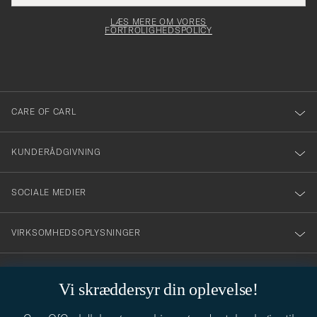
elt skal
för
Newsl
dfyldes
Form
LÆS MERE OM VORES
att
FORTROLIGHEDSPOLICY
du
anmälde
dig
till
CARE OF CARL
vårt
nyhetsbrev!
KUNDERÅDGIVNING
SOCIALE MEDIER
VIRKSOMHEDSOPLYSNINGER
Vi skræddersyr din oplevelse!
STILRÅD