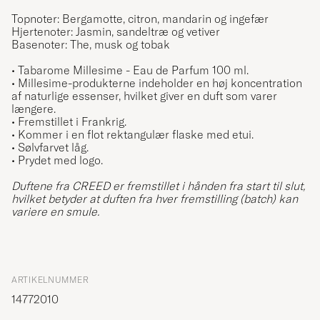
Topnoter: Bergamotte, citron, mandarin og ingefær
Hjertenoter: Jasmin, sandeltræ og vetiver
Basenoter: The, musk og tobak
• Tabarome Millesime - Eau de Parfum 100 ml.
• Millesime-produkterne indeholder en høj koncentration
af naturlige essenser, hvilket giver en duft som varer
længere.
• Fremstillet i Frankrig.
• Kommer i en flot rektangulær flaske med etui.
• Sølvfarvet låg.
• Prydet med logo.
Duftene fra CREED er fremstillet i hånden fra start til slut,
hvilket betyder at duften fra hver fremstilling (batch) kan
variere en smule.
ARTIKELNUMMER
14772010