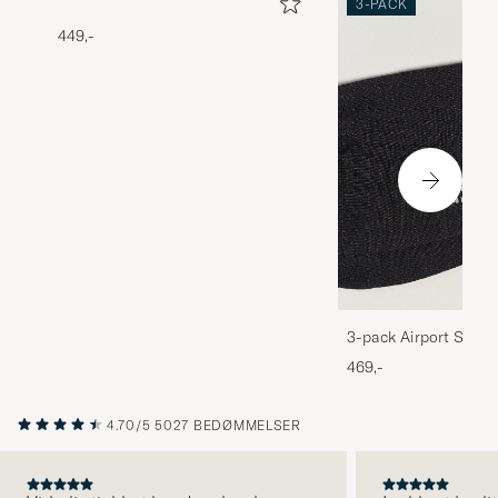
3-PACK
449,-
3-pack Airport Socks
Melange
469,-
4.70/5
5027 BEDØMMELSER