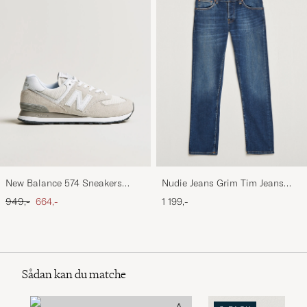
New Balance 574 Sneakers
Nudie Jeans Grim Tim Jeans
Nimbus Cloud
Indigo Myth
Ordinary pris
Nedsat pris
949,-
664,-
1 199,-
Sådan kan du matche