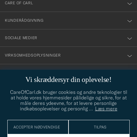
till
CARE OF CARL
vårt
nyhetsbrev!
KUNDERÅDGIVNING
SOCIALE MEDIER
VIRKSOMHEDSOPLYSNINGER
Vi skræddersyr din oplevelse!
STILRÅD
CareOfCarl.dk bruger cookies og andre teknologier til
Behøver du hjælp til at finde din stil? Lad os hjælpe dig, vi hjælper
at holde vores hjemmesider pålidelige og sikre, for at
gerne til!
info@careofcarl.dk
måle deres ydeevne, for at levere personlige
indkøbsoplevelser og personlig
…
Læs mere
STILRÅD
ACCEPTER NØDVENDIGE
TILPAS
© Care of Carl 2026