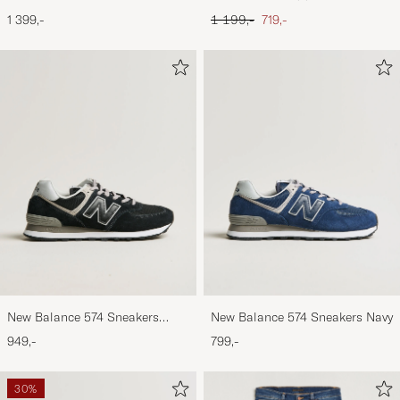
Footbed Black Suede
Black
Ordinary pris
Nedsat pris
1 399,-
1 199,-
719,-
New Balance 574 Sneakers
New Balance 574 Sneakers Navy
Black
949,-
799,-
30%