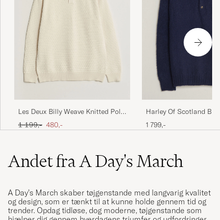
Les Deux Billy Weave Knitted Polo
Harley Of Scotland Bru
Light Ivory
Supersoft Lambswool P
Ordinary pris
Nedsat pris
1 199,-
480,-
1 799,-
Andet fra A Day's March
A Day’s March skaber tøjgenstande med langvarig kvalitet
og design, som er tænkt til at kunne holde gennem tid og
trender. Opdag tidløse, dog moderne, tøjgenstande som
hjælper dig gennem hverdagens triumfer og udfordringer.