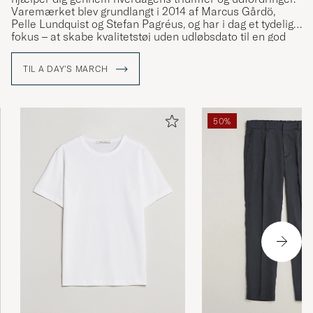
Varemærket blev grundlangt i 2014 af Marcus Gårdö,
Pelle Lundquist og Stefan Pagréus, og har i dag et tydeligt
fokus – at skabe kvalitetstøj uden udløbsdato til en god
pris, uden at give afkald på sine høje miljøambitioner.
TIL A DAY'S MARCH
50%