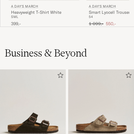
A DAY'S MARCH
A DAY'S MARCH
Heavyweight T-Shirt White
Smart Lyocell Trousers
S
M
L
54
Ordinary pris
Nedsat pris
399,-
1 099,-
550,-
Business & Beyond