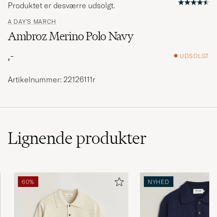
Produktet er desværre udsolgt.
A DAY'S MARCH
Ambroz Merino Polo Navy
,-
UDSOLGT
Artikelnummer: 22126111r
Lignende
produkter
60%
NYHED