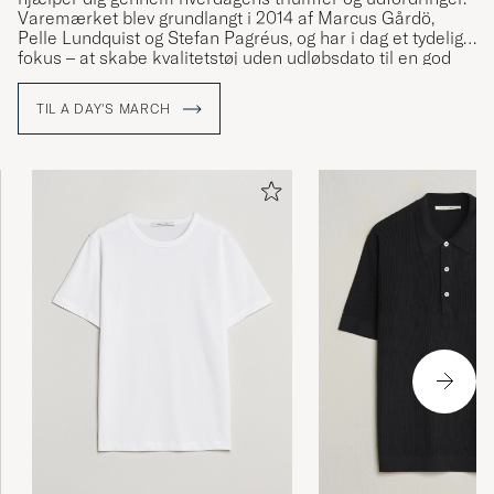
Varemærket blev grundlangt i 2014 af Marcus Gårdö,
Pelle Lundquist og Stefan Pagréus, og har i dag et tydeligt
fokus – at skabe kvalitetstøj uden udløbsdato til en god
pris, uden at give afkald på sine høje miljøambitioner.
TIL A DAY'S MARCH