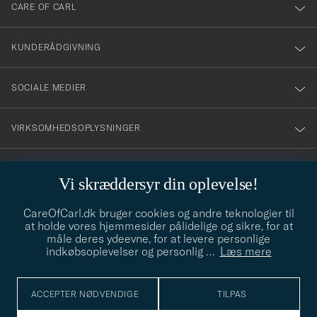
till
CARE OF CARL
vårt
nyhetsbrev!
KUNDERÅDGIVNING
SOCIALE MEDIER
VIRKSOMHEDSOPLYSNINGER
Vi skræddersyr din oplevelse!
STILRÅD
CareOfCarl.dk bruger cookies og andre teknologier til
Behøver du hjælp til at finde din stil? Lad os hjælpe dig, vi hjælper
at holde vores hjemmesider pålidelige og sikre, for at
gerne til!
info@careofcarl.dk
måle deres ydeevne, for at levere personlige
indkøbsoplevelser og personlig
…
Læs mere
STILRÅD
ACCEPTER NØDVENDIGE
TILPAS
© Care of Carl 2026