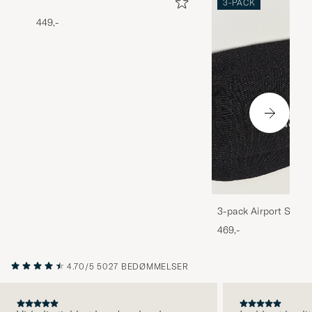
3-PACK
449,-
3-pack Airport Socks
Melange
469,-
4.70/5
5027 BEDØMMELSER