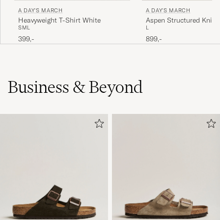
A DAY'S MARCH
A DAY'S MARCH
Heavyweight T-Shirt White
Aspen Structured Knitt
S
M
L
L
Black
399,-
899,-
Business & Beyond