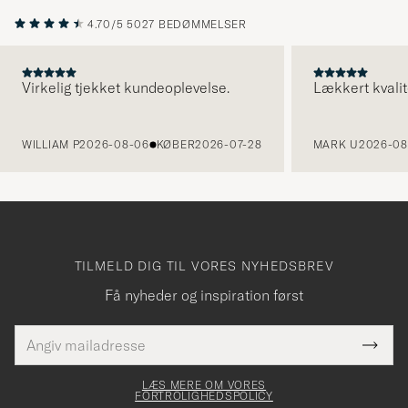
4.70/5
5027 BEDØMMELSER
Virkelig tjekket kundeoplevelse.
Lækkert kvalit
FORRIGE
WILLIAM P
2026-08-06
KØBER
2026-07-28
MARK U
2026-08
TILMELD DIG TIL VORES NYHEDSBREV
Få nyheder og inspiration først
E-
Tack
Dette
mailadresse
Submi
elt skal
för
Newsl
dfyldes
Form
LÆS MERE OM VORES
att
FORTROLIGHEDSPOLICY