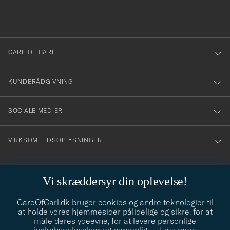
du
anmälde
dig
till
CARE OF CARL
vårt
nyhetsbrev!
KUNDERÅDGIVNING
SOCIALE MEDIER
VIRKSOMHEDSOPLYSNINGER
Vi skræddersyr din oplevelse!
STILRÅD
CareOfCarl.dk bruger cookies og andre teknologier til
Behøver du hjælp til at finde din stil? Lad os hjælpe dig, vi hjælper
at holde vores hjemmesider pålidelige og sikre, for at
gerne til!
info@careofcarl.dk
måle deres ydeevne, for at levere personlige
STILRÅD