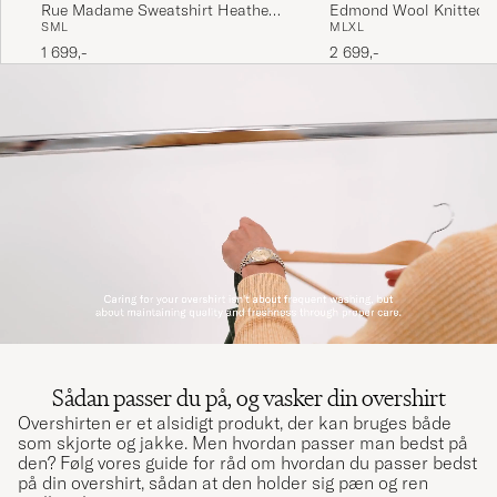
Rue Madame Sweatshirt Heather
Edmond Wool Knitted 
S
M
L
M
L
XL
Grey/Black
Anthracite Melange
1 699,-
2 699,-
Sådan passer du på, og vasker din overshirt
Overshirten er et alsidigt produkt, der kan bruges både
som skjorte og jakke. Men hvordan passer man bedst på
den? Følg vores guide for råd om hvordan du passer bedst
på din overshirt, sådan at den holder sig pæn og ren