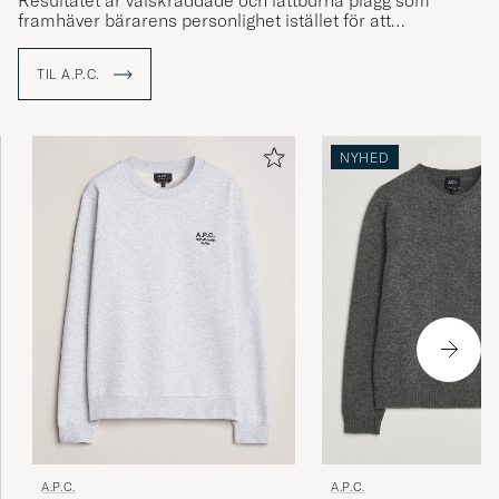
Resultatet är välskräddade och lättburna plagg som
framhäver bärarens personlighet istället för att
överskugga den.
TIL A.P.C.
NYHED
A.P.C.
A.P.C.