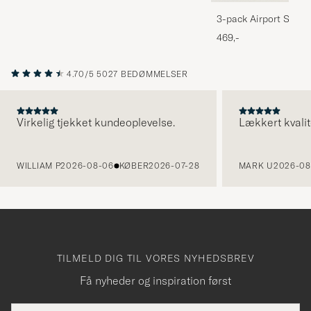
3-pack Airport Socks
Melange
469,-
4.70/5
5027 BEDØMMELSER
Virkelig tjekket kundeoplevelse.
Lækkert kvalit
FORRIGE
WILLIAM P
2026-08-06
KØBER
2026-07-28
MARK U
2026-08
TILMELD DIG TIL VORES NYHEDSBREV
Få nyheder og inspiration først
E-