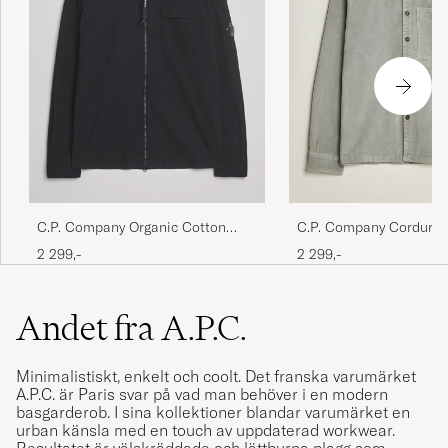
C.P. Company Organic Cotton
C.P. Company Corduroy
Gabardine Zip Overshirt Black
Overshirt Light Grey
2 299,-
2 299,-
Andet fra A.P.C.
Minimalistiskt, enkelt och coolt. Det franska varumärket
A.P.C. är Paris svar på vad man behöver i en modern
basgarderob. I sina kollektioner blandar varumärket en
urban känsla med en touch av uppdaterad workwear.