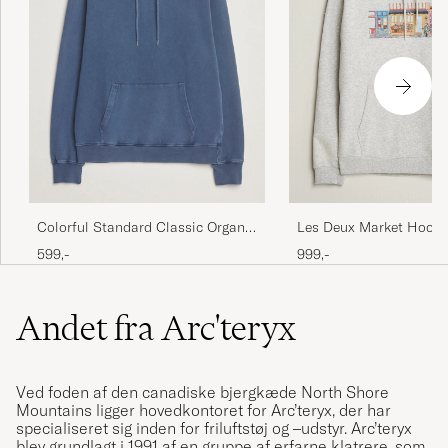
Colorful Standard Classic Organic
Les Deux Market Hood
Hood Neptune Blue
Melange
599,-
999,-
Andet fra Arc'teryx
Ved foden af den canadiske bjergkæde North Shore
Mountains ligger hovedkontoret for Arc’teryx, der har
specialiseret sig inden for friluftstøj og –udstyr. Arc’teryx
blev grundlagt i 1991 af en gruppe af erfarne klatrere, som