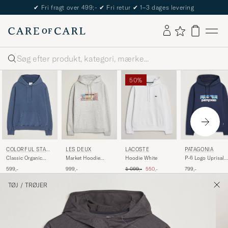
✔
Fri fragt over 499;-
✔
Fri retur
✔
1–3 dages levering
Søg
50%
LACOSTE
PATAGONIA
COLORFUL STAN
LES DEUX
DARD
Hoodie White
P-6 Logo Uprisal
Classic Organic
Market Hoodie
Hoody New Navy
Hood Neptune Blue
Snow Melange
Ordinary pris
Nedsat pris
1 099,-
550,-
799,-
599,-
999,-
TØJ
/
TRØJER