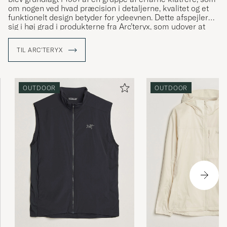
om nogen ved hvad præcision i detaljerne, kvalitet og et
funktionelt design betyder for ydeevnen. Dette afspejler
sig i høj grad i produkterne fra Arc’teryx, som udover at
besidde gode funktionelle egenskaber også har et flot,
ofte minimalistisk, design. Selve navnet Arc’teryx er skabt
TIL ARC'TERYX
med inspiration fra ”Archaeopteryx”, den første dinosaurer
som udviklede fjer for at kunne flyve, og symboliserer
Arc’teryx’s mål om konstant at udvikle og forbedre sig.
OUTDOOR
OUTDOOR