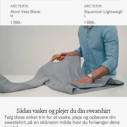
ARC'TERYX
ARC'TERYX
Atom Vest Black
Squamish Lightweight
M
L
Jacket Sea Salt
1 599,-
1 699,-
Sådan vasker og plejer du din sweatshirt
Følg disse enkel trin for at vaske, pleje og opbevare din
sweatshirt, på en skånsom måde hvor du forlænger dens