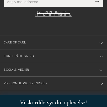
Tack
Dette
mailadresse
Submi
elt skal
för
Newsl
dfyldes
Form
LÆS MERE OM VORES
att
FORTROLIGHEDSPOLICY
du
anmälde
dig
till
CARE OF CARL
vårt
nyhetsbrev!
KUNDERÅDGIVNING
SOCIALE MEDIER
VIRKSOMHEDSOPLYSNINGER
Vi skræddersyr din oplevelse!
STILRÅD