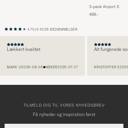
3-pack Airport Socks
Melange
469,-
4.70/5
5026 BEDØMMELSER
Lækkert kvalitet
Alt fungerede so
FORRIGE
MARK U
2026-08-05
KØBER
2026-07-27
KRISTOFFER E
2026
TILMELD DIG TIL VORES NYHEDSBREV
Få nyheder og inspiration først
E-