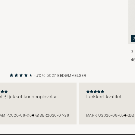
3-
46
4.70/5
5027 BEDØMMELSER
FORRIGE
NÆSTE
g tjekket kundeoplevelse.
Lækkert kvalitet
 P
2026-08-06
KØBER
2026-07-28
MARK U
2026-08-05
KØBER