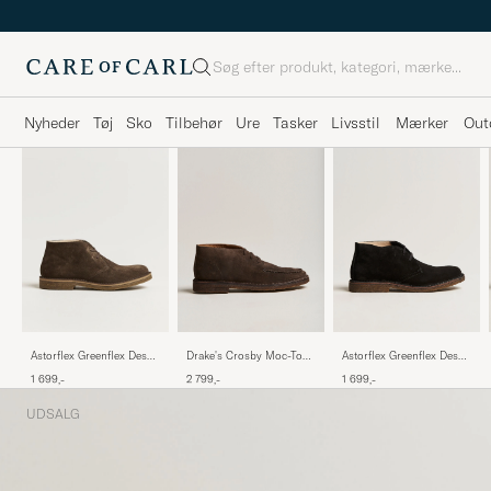
Søg
Nyheder
Tøj
Sko
Tilbehør
Ure
Tasker
Livsstil
Mærker
Out
Drake's Crosby Moc-Toe
Astorflex Greenflex Desert
Astorflex Greenflex Desert
Suede Chukka Boots
Boot Black Suede
Boot Dark Brown Suede
2 799,-
1 699,-
1 699,-
Dark Brown
UDSALG