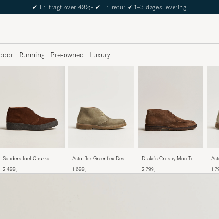
✔
Fri fragt over 499;-
✔
Fri retur
✔
1–3 dages levering
door
Running
Pre-owned
Luxury
Sanders Joel Chukka
Drake's Crosby Moc-Toe
Astorflex Greenflex Desert
Ast
Boot Polo Snuff Suede
Suede Chukka Boots
Boot Stone Suede
Chu
2 499,-
2 799,-
1 699,-
1 7
Brown
Su