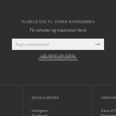
TILMELD DIG TIL VORES NYHEDSBREV
Få nyheder og inspiration først
E-
Dette
mailadresse
Submit
felt skal
Newslette
udfyldes
Form
LÆS MERE OM VORES
FORTROLIGHEDSPOLICY
SOCIALE MEDIER
VIRKSO
Instagram
Care of 
Facebook
Företags