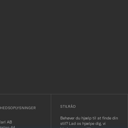
r
STILRÅD
MHEDSOPLYSNINGER
Behøver du hjælp til at finde din
Carl AB
stil? Lad os hjælpe dig, vi
gatan 44