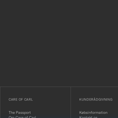
Tack
för
att
du
anmälde
dig
till
vårt
CARE OF CARL
KUNDERÅDGIVNING
nyhetsbrev!
The Passport
Købsinformation
Om Care of Carl
Kontakt os