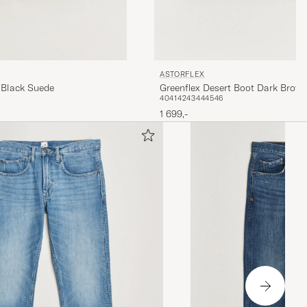
ASTORFLEX
 Black Suede
Greenflex Desert Boot Dark Brow
40
41
42
43
44
45
46
1 699,-