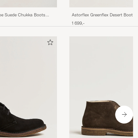
oe Suede Chukka Boots
Astorflex Greenflex Desert Boot B
1 699,-