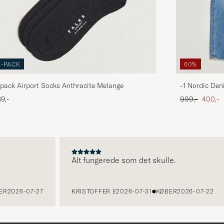
3-PACK
60%
pack Airport Socks Anthracite Melange
-1 Nordic Den
Ordinary pris
Nedsat
9,-
999,-
400,-
Alt fungerede som det skulle.
2026-07-27
KRISTOFFER E
2026-07-31
KØBER
2026-07-22