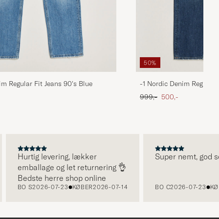
50%
im Regular Fit Jeans 90's Blue
-1 Nordic Denim Regular 
 pris
Ordinary pris
Nedsat pris
999,-
500,-
Hurtig levering, lækker
Super nemt, god serv
emballage og let returnering 👌
Bedste herre shop online
BO S
2026-07-23
KØBER
2026-07-14
BO C
2026-07-23
KØBE