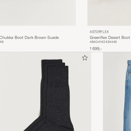
ASTORFLEX
Greenflex Desert Boot
 Chukka Boot Dark Brown Suede
46
40
41
42
43
44
45
46
1 699,-