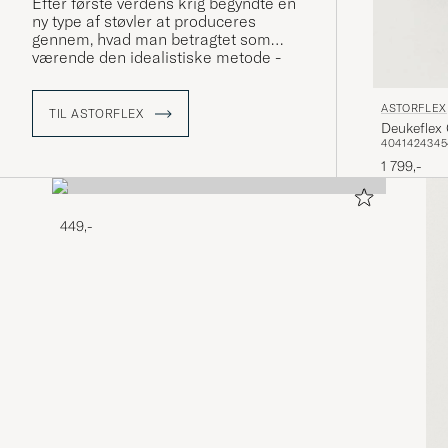
Efter første verdens krig begyndte en
ny type af støvler at produceres
gennem, hvad man betragtet som
værende den idealistiske metode -
ydersøm langs med kanten af sålen.
Denne teknik har Astorflex benyttet
ASTORFLEX
sig af siden 1984.
TIL ASTORFLEX
Deukeflex
40
41
42
43
45
1 799,-
449,-