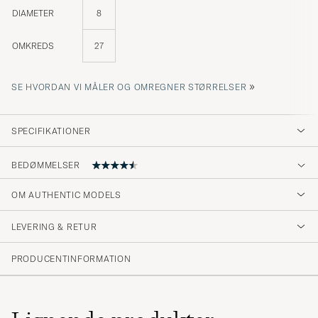
DIAMETER
8
OMKREDS
27
»
SE HVORDAN VI MÅLER OG OMREGNER STØRRELSER
SPECIFIKATIONER
BEDØMMELSER
4.7
OM AUTHENTIC MODELS
LEVERING & RETUR
(32 Bedømmelse)
(27)
PRODUCENTINFORMATION
(3)
(0)
(0)
(2)