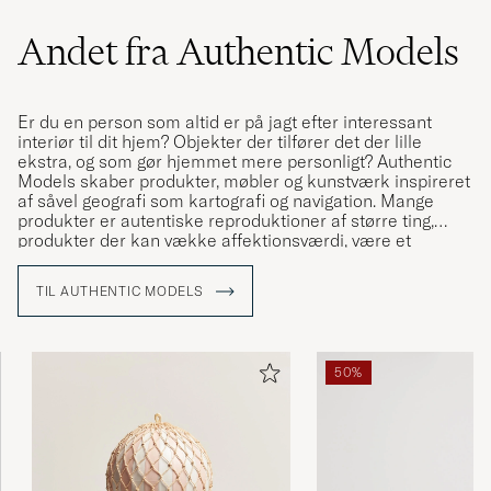
Andet fra Authentic Models
Super schön, ein voller Erfolg 😃
INGE S
KØBTE PÅ CAREOFCARL.DE
Er du en person som altid er på jagt efter interessant
interiør til dit hjem? Objekter der tilfører det der lille
ekstra, og som gør hjemmet mere personligt? Authentic
It’s sooo cute!! Very small tho but that was
Models skaber produkter, møbler og kunstværk inspireret
expected! It’s gonna be a gift for my sisters
af såvel geografi som kartografi og navigation. Mange
babyshower so can’t wait to give it😍😍
produkter er autentiske reproduktioner af større ting,
produkter der kan vække affektionsværdi, være et
VILDE L
KØBTE PÅ CAREOFCARL.NO
samleobjekt eller kort og godt sætte guldkant i dit hjem.
Et af de måske mest kendte produkter er luftballonen,
TIL AUTHENTIC MODELS
som er utrolig flot i børneværelset.
Authentic Models har været aktiv siden 1968, og blev
I bought this from France for a handmade gift
grundlagt i Amsterdam.
box ! Very fast sending.
50%
CORALIE H
KØBTE PÅ CAREOFCARL.COM