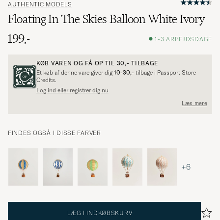
AUTHENTIC MODELS
Floating In The Skies Balloon White Ivory
199,-
1-3 ARBEJDSDAGE
KØB VAREN OG FÅ OP TIL
30,-
TILBAGE
Et køb af denne vare giver dig
10-30,-
tilbage i Passport Store
Credits.
Log ind eller registrer dig nu
Læs mere
FINDES OGSÅ I DISSE FARVER
+6
LÆG I INDKØBSKURV