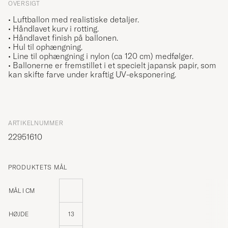
OVERSIGT
• Luftballon med realistiske detaljer.
• Håndlavet kurv i rotting.
• Håndlavet finish på ballonen.
• Hul til ophængning.
• Line til ophængning i nylon (ca 120 cm) medfølger.
• Ballonerne er fremstillet i et specielt japansk papir, som
kan skifte farve under kraftig UV-eksponering.
ARTIKELNUMMER
22951610
PRODUKTETS MÅL
MÅL I CM
HØJDE
13