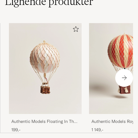
Lignende
produkter
Rask levering
LINE G
KØBTE PÅ CAREOFCARL.NO
Kjempefin og veldig forseggjort! Denne ble litt
liten for akkurat vårt formål så vi bestilte en
størrelse større :-)
LISA U
KØBTE PÅ CAREOFCARL.NO
God kvalitet materialer, passer godt som
dekor på veggen.
Authentic Models Floating In The
Authentic Models Royal
JONAS K
KØBTE PÅ CAREOFCARL.NO
Skies Balloon Light Pink
Balloon True Red
199,-
1 149,-