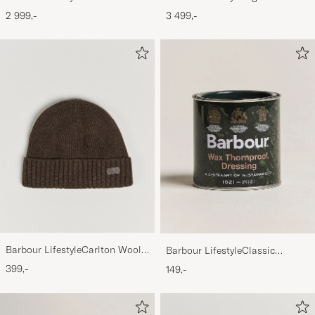
Bedale Jacket Olive
Jacket Olive
2 999,-
3 499,-
Barbour LifestyleCarlton Wool
Barbour LifestyleClassic
BeanieMid Brown
Thornproof Dressing
399,-
149,-