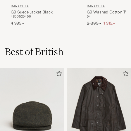
BARACUTA
BARACUTA
G9 Suede Jacket Black
G9 Washed Cotton Twill
48
50
52
54
56
54
Lichen Green
Ordinary pris
Nedsat pris
4 999,-
2 399,-
1 919,-
Best of British