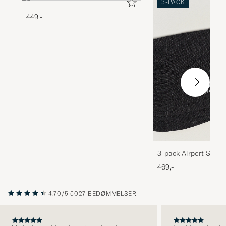
3-PACK
449,-
3-pack Airport Socks
Melange
469,-
4.70/5
5027 BEDØMMELSER