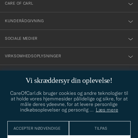
till
CARE OF CARL
vårt
nyhetsbrev!
KUNDERÅDGIVNING
SOCIALE MEDIER
VIRKSOMHEDSOPLYSNINGER
Vi skræddersyr din oplevelse!
STILRÅD
CareOfCarl.dk bruger cookies og andre teknologier til
Behøver du hjælp til at finde din stil? Lad os hjælpe dig, vi hjælper
at holde vores hjemmesider pålidelige og sikre, for at
gerne til!
info@careofcarl.dk
måle deres ydeevne, for at levere personlige
indkøbsoplevelser og personlig
…
Læs mere
STILRÅD
ACCEPTER NØDVENDIGE
TILPAS
© Care of Carl 2026