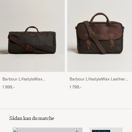
Barbour LifestyleWax
Barbour LifestyleWax Leather
HoldallOlive
Briefcase Olive
1 999,-
1 799,-
Sådan kan du matche