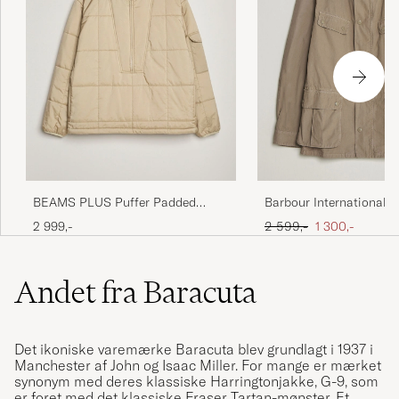
BEAMS PLUS Puffer Padded
Barbour International 
Jacket Beige
dyed Casual Duke Jacke
Ordinary pris
Nedsat pris
2 999,-
2 599,-
1 300,-
Timberwolf
Andet fra Baracuta
Det ikoniske varemærke Baracuta blev grundlagt i 1937 i
Manchester af John og Isaac Miller. For mange er mærket
synonym med deres klassiske Harringtonjakke, G-9, som
er foret med det klassiske Fraser Tartan-mønster. Et