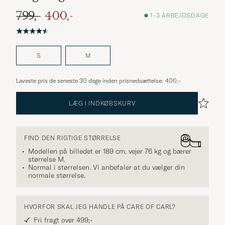
799,-
400,-
1-3 ARBEJDSDAGE
Ordinary pris
Nedsat pris
S
M
Laveste pris de seneste 30 dage inden prisnedsættelse:
400,-
LÆG I INDKØBSKURV
FIND DEN RIGTIGE STØRRELSE
Modellen på billedet er 189 cm, vejer 76 kg og bærer
størrelse
M
.
Normal i størrelsen. Vi anbefaler at du vælger din
normale størrelse.
HVORFOR SKAL JEG HANDLE PÅ CARE OF CARL?
Fri fragt over 499;-