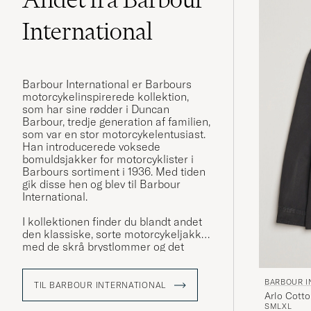
International
Barbour International er Barbours
motorcykelinspirerede kollektion,
som har sine rødder i Duncan
Barbour, tredje generation af familien,
som var en stor motorcykelentusiast.
Han introducerede voksede
bomuldsjakker for motorcyklister i
Barbours sortiment i 1936. Med tiden
gik disse hen og blev til Barbour
International.
I kollektionen finder du blandt andet
den klassiske, sorte motorcykeljakke
med de skrå brystlommer og det
distinktive gule logo. Du finder også
her Steve McQueen-kollektionen, en
BARBOUR I
hyldest til skuespilleren, modeikonet
TIL BARBOUR INTERNATIONAL
Arlo Cotto
og motorcykelfantasten. du bland
S
M
L
XL
annat den klassiska, svarta