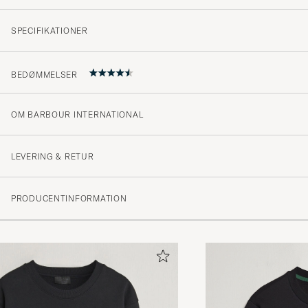
SPECIFIKATIONER
BEDØMMELSER
OM BARBOUR INTERNATIONAL
Jättefin. L var lite kort så fick byta till XL. Han älskade
skön den var.
LEVERING & RETUR
ROMITA P
KØBTE PÅ CAREOFCARL.SE
PRODUCENTINFORMATION
Kanonprodukt!
PETER A
KØBTE PÅ CAREOFCARL.SE
God fornøyd med produktet