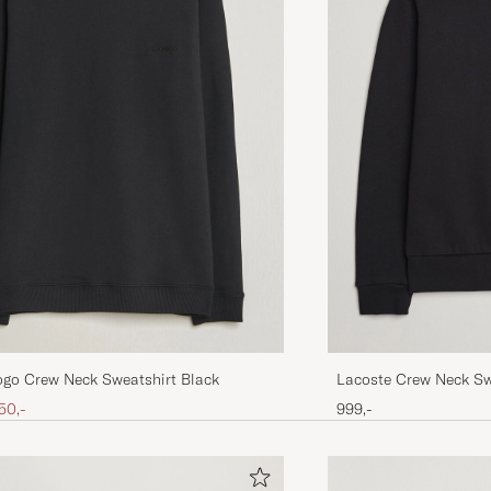
SIMON M
KØBTE PÅ CAREOFCARL.NO
Lacoste Crew Neck Sw
go Crew Neck Sweatshirt Black
ris
edsat pris
999,-
50,-