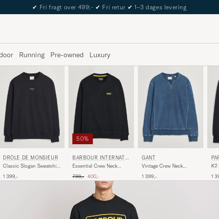
The Care of Carl Passport
door
Running
Pre-owned
Luxury
50%
DRÔLE DE MONSIEUR
BARBOUR INTERNATI
PA
GANT
ONAL
Classic Slogan Sweatshirt
Essential Crew Neck
K2 
Vintage Crew Neck
Black
Sweat Black
Bla
Sweatshirt Indigo
Ordinary pris
Nedsat pris
1 399,-
799,-
400,-
1 3
1 399,-