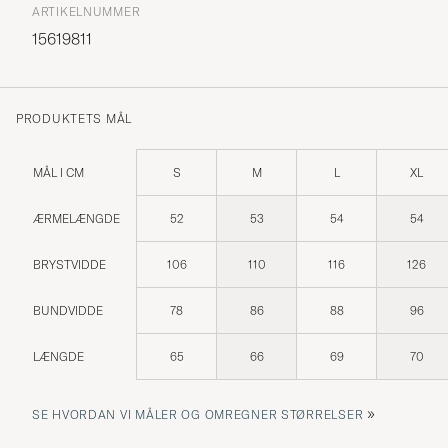
ARTIKELNUMMER
15619811
PRODUKTETS MÅL
MÅL I CM
S
M
L
XL
ÆRMELÆNGDE
52
53
54
54
BRYSTVIDDE
106
110
116
126
BUNDVIDDE
78
86
88
96
LÆNGDE
65
66
69
70
»
SE HVORDAN VI MÅLER OG OMREGNER STØRRELSER