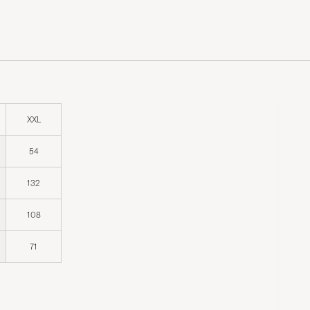
XXL
54
132
108
71