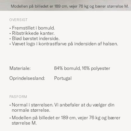
Modellen på billedet er 189 cm, vejer 76 kg og bærer størrelse M.
OVERSIGT
• Fremstillet i bomuld.
• Ribstrikkede kanter.
• Blød børstet inderside.
• Vævet logo i kontrastfarve på indersiden af halsen.
Materiale:
84% bomuld, 16% polyester
Oprindelsesland:
Portugal
PASFORM
Normal i størrelsen. Vi anbefaler at du vælger din
normale størrelse.
Modellen på billedet er 189 cm, vejer 76 kg og bærer
størrelse
M
.