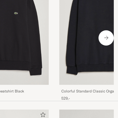
eatshirt Black
Colorful Standard Classic Organ
Sweat Deep Black
529,-