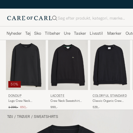
Søg
Nyheder
Tøj
Sko
Tilbehør
Ure
Tasker
Livsstil
Mærker
Out
50%
LACOSTE
COLORFUL STANDARD
DONDUP
Crew Neck Sweatshirt
Classic Organic Crew
Logo Crew Neck
Black
Neck Sweat Deep Black
Sweatshirt Black
Ordinary pris
Nedsat pris
999,-
529,-
1 299,-
650,-
TØJ
/
TRØJER
/
SWEATSHIRTS