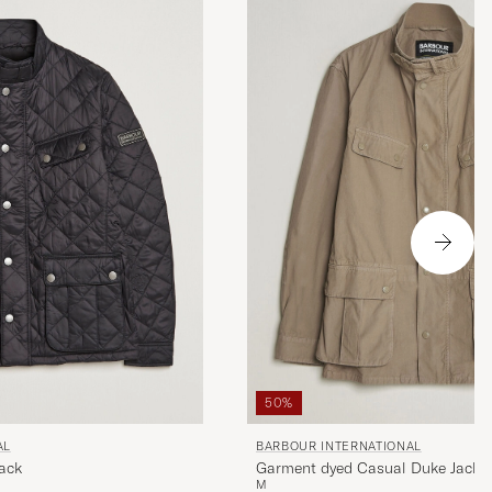
50%
AL
BARBOUR INTERNATIONAL
lack
Garment dyed Casual Duke Jacket
M