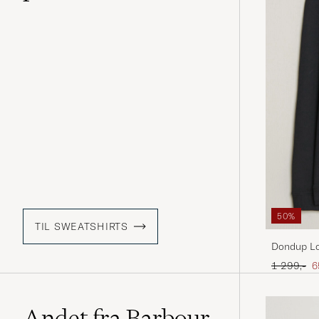
50%
TIL SWEATSHIRTS
Dondup Lo
Ordinary p
N
1 299,-
6
Andet fra Barbour