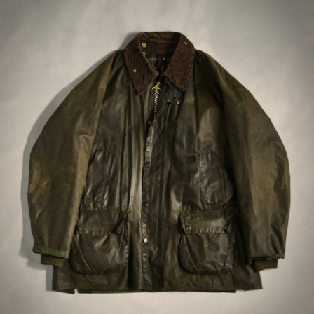
Som forventet
NIELS B
KØBTE PÅ CAREOFCARL.DK
Flott veske. Den er større enn jeg trodde. Lite
rom for organisering inne i vesken. Kun to
rom. Lurt å sjekke opp først.
DAG M
KØBTE PÅ CAREOFCARL.NO
Dokumentvesken er veldig fin og mannen ble
fornøyd med gaven
MARIA A
KØBTE PÅ CAREOFCARL.NO