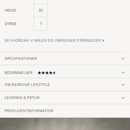
HØJDE
30
DYBDE
7
»
SE HVORDAN VI MÅLER OG OMREGNER STØRRELSER
SPECIFIKATIONER
BEDØMMELSER
4.6
OM BARBOUR LIFESTYLE
LEVERING & RETUR
(22 Bedømmelse)
(17)
PRODUCENTINFORMATION
(3)
(1)
(1)
(0)