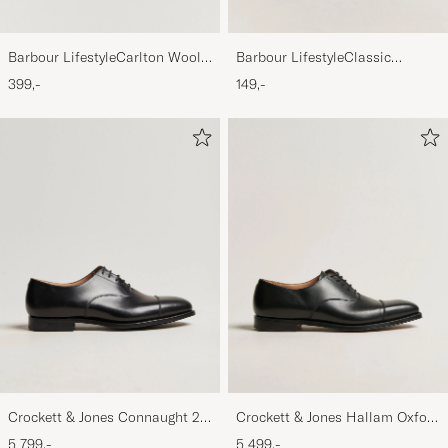
Barbour LifestyleCarlton Wool
Barbour LifestyleClassic
BeanieMid Brown
Thornproof Dressing
399,-
149,-
Crockett & Jones Connaught 2
Crockett & Jones Hallam Oxford
City Sole Black Calf
Black Calf
5 799,-
5 499,-