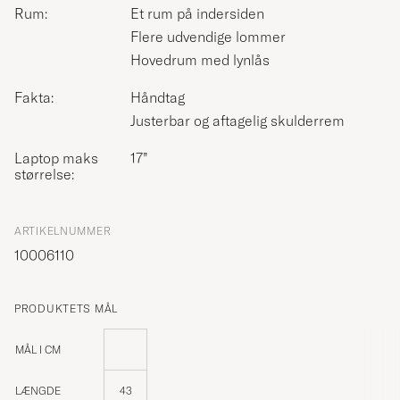
Rum:
Et rum på indersiden
Flere udvendige lommer
Hovedrum med lynlås
Fakta:
Håndtag
Justerbar og aftagelig skulderrem
Laptop maks
17”
størrelse:
ARTIKELNUMMER
10006110
PRODUKTETS MÅL
MÅL I CM
LÆNGDE
43