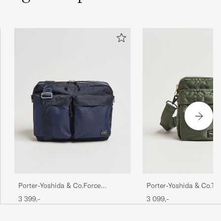
Porter-Yoshida & Co.Force
Porter-Yoshida & Co.Ta
Shoulder BagNavy
Vertical BagSage Green
3 399,-
3 099,-