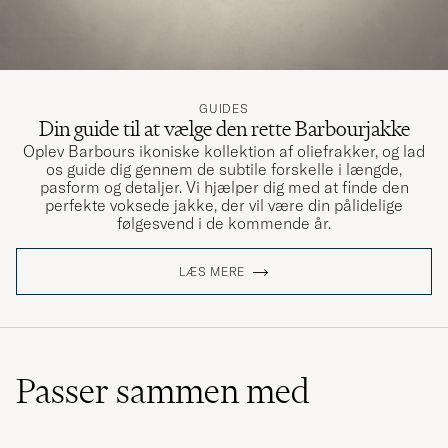
Riktig Barbourklass på material och
konstruktion. Hade dock gärna sett att den
hade bättre fack och hållare invändigt för
GUIDES
pennor, visitkort och diverse småsaker.
Din guide til at vælge den rette Barbourjakke
Oplev Barbours ikoniske kollektion af oliefrakker, og lad
TONY A
KØBTE PÅ CAREOFCARL.SE
os guide dig gennem de subtile forskelle i længde,
pasform og detaljer. Vi hjælper dig med at finde den
perfekte voksede jakke, der vil være din pålidelige
følgesvend i de kommende år.
En läderväska av mycket hög kvalitet. Både
läder, tyg, spännen och blixtlås känns gedigna.
LÆS MERE
På insidan finns endast ett enkelt laptop-fack,
så där hade det kanske varit användbart med
lite flera små fack för att hålla ordning.
Ytterfacken funkar bra, men kräver lite
pillande för att öppna och stänga. Väskan
Passer sammen med
rymmer dator, block, pennor, ett litet paraply
och en matlåda utan problem!
MIKAEL T
KØBTE PÅ CAREOFCARL.SE