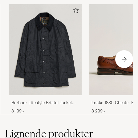
Perfekt, supernöjd med vara och leverans
GÖRAN H
KØBTE PÅ CAREOFCARL.SE
Utrolig rask levering. Veldig fornøyd.
KAREN O
KØBTE PÅ CAREOFCARL.NO
Barbour Lifestyle Bristol Jacket
Loake 1880 Chester Br
Navy
Mahogany Burnished Ca
3 199,-
3 299,-
Lignende
produkter