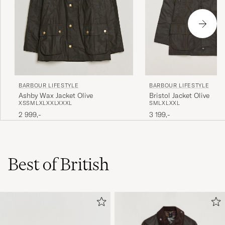
BARBOUR LIFESTYLE
BARBOUR LIFESTYLE
Ashby Wax Jacket Olive
Bristol Jacket Olive
XS
S
M
L
XL
XXL
XXXL
S
M
L
XL
XXL
2 999,-
3 199,-
Best of British