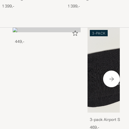
Parfum 50ml
de Parfum 50ml
1 399,-
1 399,-
3-PACK
449,-
3-pack Airport Socks
Melange
469,-