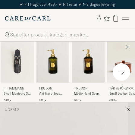
✔
Fri fragt over 499;-
✔
Fri retur
✔
1–3 dages levering
Søg
F. HAMMANN
TRUDON
TRUDON
TÄRNSJÖ GARV
I
Small Manicure Set
Vixi Hand Soap
Médie Hand Soap
Small Leather Box
Black
350ml
350ml
002 Light Brown
549,-
649,-
649,-
899,-
UDSALG