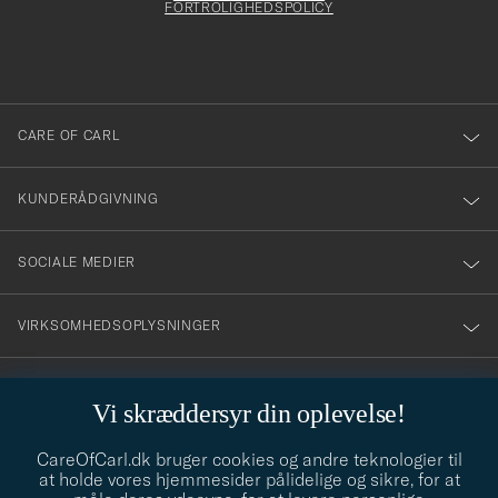
att
FORTROLIGHEDSPOLICY
du
anmälde
dig
till
CARE OF CARL
vårt
nyhetsbrev!
KUNDERÅDGIVNING
SOCIALE MEDIER
VIRKSOMHEDSOPLYSNINGER
Vi skræddersyr din oplevelse!
STILRÅD
CareOfCarl.dk bruger cookies og andre teknologier til
Behøver du hjælp til at finde din stil? Lad os hjælpe dig, vi hjælper
at holde vores hjemmesider pålidelige og sikre, for at
gerne til!
info@careofcarl.dk