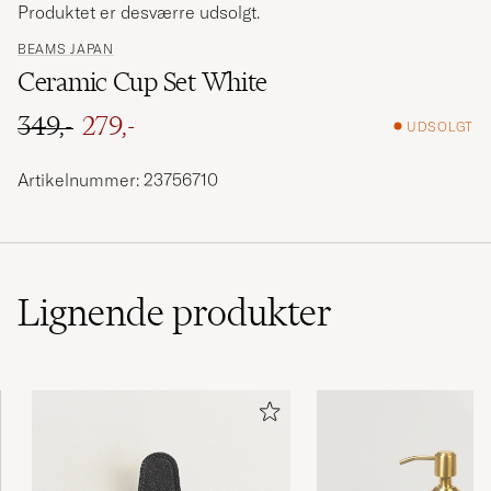
Produktet er desværre udsolgt.
BEAMS JAPAN
Ceramic Cup Set White
349,-
279,-
UDSOLGT
Ordinary pris
Nedsat pris
Artikelnummer: 23756710
Lignende
produkter