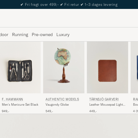
✔
Fri fragt over 499;-
✔
Fri retur
✔
1–3 dages levering
door
Running
Pre-owned
Luxury
F. HAMMANN
TÄRNSJÖ GARVERI
AUTHENTIC MODELS
RA
Men's Manicure Set Black
Leather Mousepad Light
Vaugondy Globe
Bow
Brown
Whi
949,-
449,-
549,-
4 0