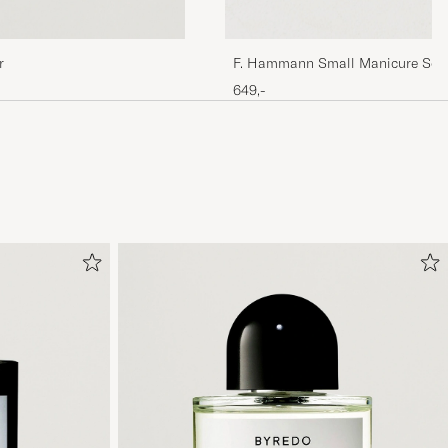
r
F. Hammann Small Manicure Set
649,-