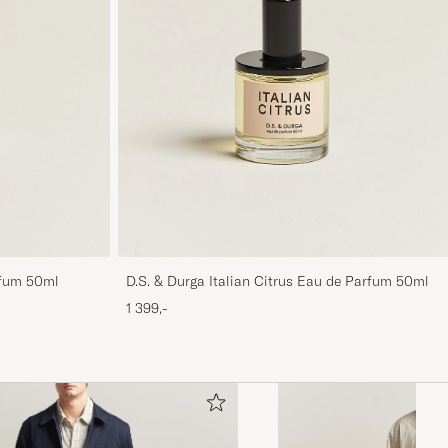
rfum 50ml
D.S. & Durga Italian Citrus Eau de Parfum 50ml
1 399,-