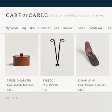
Søg
Nyheder
Tøj
Sko
Tilbehør
Ure
Tasker
Livsstil
Mærker
Out
TÄRNSJÖ GARVERI
BYREDO
F. HAMMANN
Small Leather Box 002
Wick Trimmer
Small Manicure Set Dark
Light Brown
Brown
899,-
115,-
649,-
UDSALG