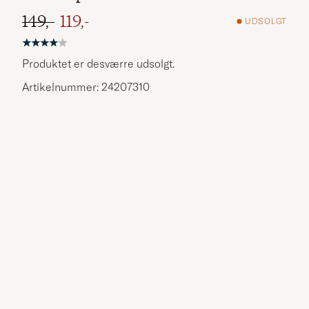
149,-
119,-
UDSOLGT
Ordinary pris
Nedsat pris
Produktet er desværre udsolgt.
Artikelnummer: 24207310