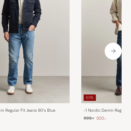
50%
im Regular Fit Jeans 90's Blue
-1 Nordic Denim Regular 
 pris
Ordinary pris
Nedsat pris
999,-
500,-