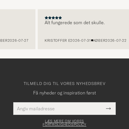
Alt fungerede som det skulle.
R
2026-07-27
KRISTOFFER E
2026-07-31
KØBER
2026-07-22
TILMELD DIG TIL VORES NYHEDSBREV
Få nyheder og inspiration først
E-
Dette
mailadresse
Submit
felt skal
Newslette
udfyldes
Form
LÆS MERE OM VORES
FORTROLIGHEDSPOLICY