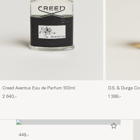
Creed Aventus Eau de Parfum 100ml
D.S. & Durga C
2 640,-
1 399,-
449,-