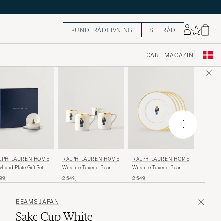
KUNDERÅDGIVNING
STILRÅD
CARL MAGAZINE
RALPH
LPH LAUREN HOME
RALPH LAUREN HOME
RALPH LAUREN HOME
Garret F
l and Plate Gift Set
Wilshire Tuxedo Bear
Wilshire Tuxedo Bear
te/Gold
Mug Set White/Gold
Plate Set White/Gold
1 799,-
99,-
2 549,-
2 549,-
BEAMS JAPAN
Sake Cup White