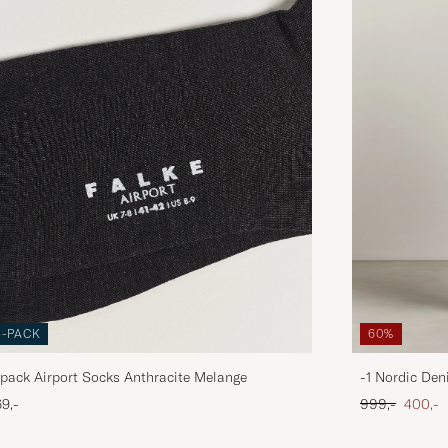
3-PACK
60%
pack Airport Socks Anthracite Melange
-1 Nordic Den
Ordinary pris
Nedsat
9,-
999,-
400,-