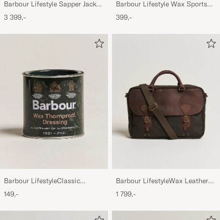
Barbour Lifestyle Sapper Jacket
Barbour Lifestyle Wax Sports
Black
Cap Olive
3 399,-
399,-
Barbour LifestyleWax Leather
Barbour LifestyleClassic
Briefcase Olive
Thornproof Dressing
1 799,-
149,-