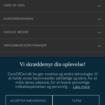
till
CARE OF CARL
vårt
nyhetsbrev!
KUNDERÅDGIVNING
SOCIALE MEDIER
VIRKSOMHEDSOPLYSNINGER
Vi skræddersyr din oplevelse!
STILRÅD
CareOfCarl.dk bruger cookies og andre teknologier til
Behøver du hjælp til at finde din stil? Lad os hjælpe dig, vi hjælper
at holde vores hjemmesider pålidelige og sikre, for at
gerne til!
info@careofcarl.dk
måle deres ydeevne, for at levere personlige
indkøbsoplevelser og personlig
…
Læs mere
STILRÅD
ACCEPTER NØDVENDIGE
TILPAS