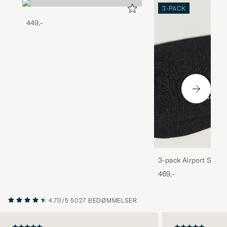
3-PACK
449,-
3-pack Airport Socks
Melange
469,-
4.70/5
5027 BEDØMMELSER