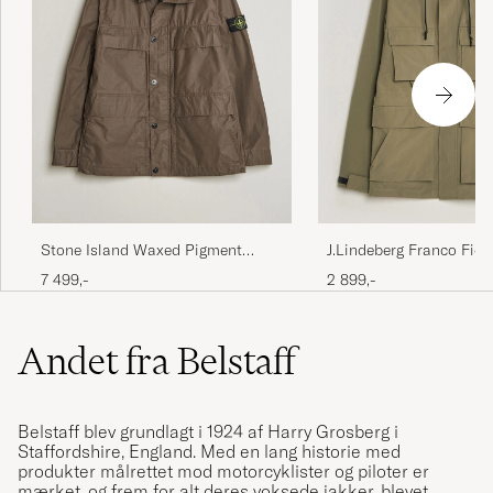
Stone Island Waxed Pigment
J.Lindeberg Franco Fiel
Cotton Tela Field Jacket Umber
Kalamata
7 499,-
2 899,-
Andet fra Belstaff
Belstaff blev grundlagt i 1924 af Harry Grosberg i
Staffordshire, England. Med en lang historie med
produkter målrettet mod motorcyklister og piloter er
mærket, og frem for alt deres voksede jakker, blevet