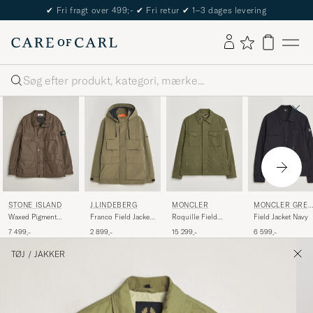
The Care of Carl Passport
Søg
STONE ISLAND
J.LINDEBERG
MONCLER
MONCLER GRE
BLE
Waxed Pigment
Franco Field Jacket
Roquille Field
Field Jacket Navy
Cotton Tela Field
Kalamata
Jacket Military
7 499,-
2 899,-
15 299,-
6 599,-
Jacket Umber
TØJ
/
JAKKER