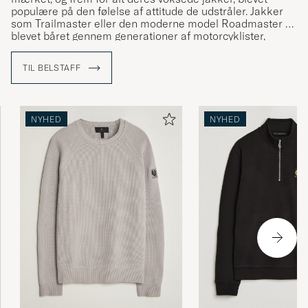
populære på den følelse af attitude de udstråler. Jakker
som Trailmaster eller den moderne model Roadmaster er
blevet båret gennem generationer af motorcyklister,
deriblandt legendariske navne som Sammy Miller og
Erneste Che Guevara.
TIL BELSTAFF
NYHED
NYHED