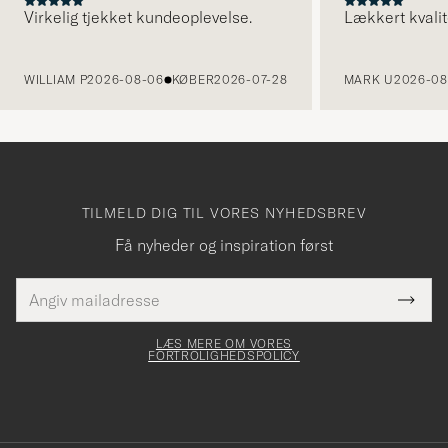
Virkelig tjekket kundeoplevelse.
Lækkert kvalit
FORRIGE
WILLIAM P
2026-08-06
KØBER
2026-07-28
MARK U
2026-08
TILMELD DIG TIL VORES NYHEDSBREV
Få nyheder og inspiration først
E-
Tack
Dette
mailadresse
Submi
elt skal
för
Newsl
dfyldes
Form
LÆS MERE OM VORES
att
FORTROLIGHEDSPOLICY
du
anmälde
dig