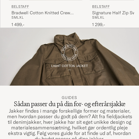
BELSTAFF
BELSTAFF
Bradwell Cotton Knitted Crew
Signature Half Zip Swea
S
M
L
XL
S
M
L
XL
Neck Concrete
Black
1 499,-
1 299,-
GUIDES
Sådan passer du på din for- og efterårsjakke
Jakker findes i mange forskellige former og materialer,
men hvordan passer du godt på dem? Alt fra fieldjackets
til denimjakker, hver jakke har sit eget unikke design og
materialesammensætning, hvilket gør ordentlig pleje
ekstra vigtig. Følg vores guide for at finde ud af, hvordan
du bedst passer på dine jakker.