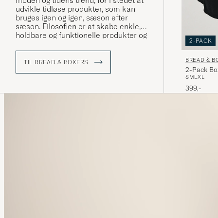
moden og tidens trend, for i stedet at
udvikle tidløse produkter, som kan
bruges igen og igen, sæson efter
sæson. Filosofien er at skabe enkle,
holdbare og funktionelle produkter og
2-PACK
det gør Bread & Boxers til UG.
BREAD & B
TIL BREAD & BOXERS
2-Pack Bo
S
M
L
XL
399,-