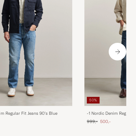
50%
im Regular Fit Jeans 90's Blue
-1 Nordic Denim Regular 
 pris
Ordinary pris
Nedsat pris
999,-
500,-