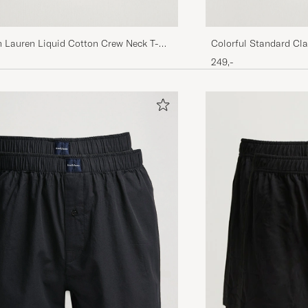
h Lauren Liquid Cotton Crew Neck T-
Colorful Standard Cla
se Navy
Blue
249,-