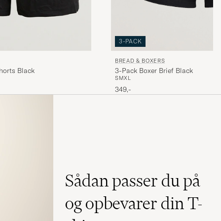
3-PACK
BREAD & BOXERS
3-Pack Boxer Brief Black
horts Black
S
M
XL
349,-
Sådan passer du på
og opbevarer din T-