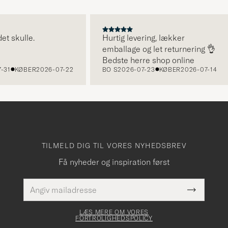
kulle.
Hurtig levering, lækker
emballage og let returnering 👌
Bedste herre shop online
KØBER
2026-07-22
BO S
2026-07-23
KØBER
2026-07-14
TILMELD DIG TIL VORES NYHEDSBREV
Få nyheder og inspiration først
E-
Dette
mailadresse
Submit
felt skal
Newslette
udfyldes
Form
LÆS MERE OM VORES
FORTROLIGHEDSPOLICY