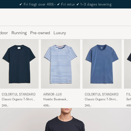
The Care of Carl Passport
door
Running
Pre-owned
Luxury
COLORFUL STANDARD
ARMOR-LUX
COLORFUL STANDARD
FI
Classic Organic T-Shirt
Hoëdic Boatneck
Classic Organic T-Shirt
Sof
Navy Blue
Héritage Stripe T-shirt
Neptune Blue
249,-
499,-
249,-
499
White/Blue