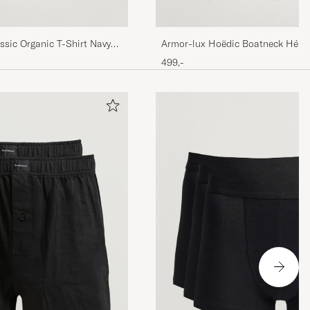
ssic Organic T-Shirt Navy
Armor-lux Hoëdic Boatneck Hérita
shirt White/Blue
499,-