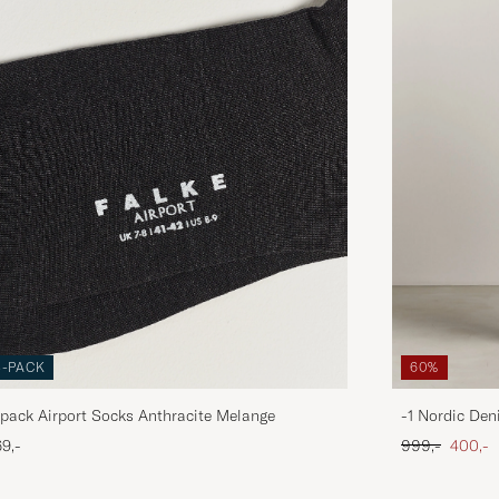
3-PACK
60%
pack Airport Socks Anthracite Melange
-1 Nordic Den
Ordinary pris
Nedsat
9,-
999,-
400,-