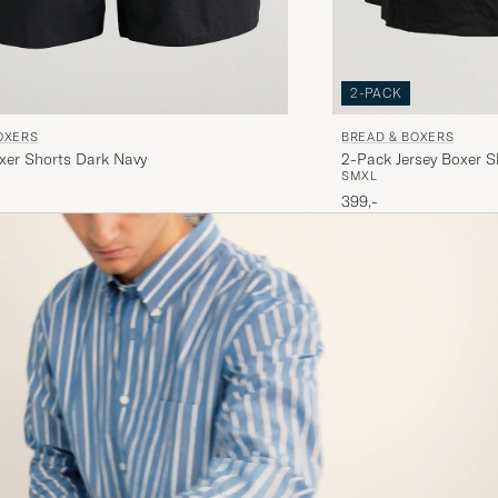
2-PACK
OXERS
BREAD & BOXERS
xer Shorts Dark Navy
2-Pack Jersey Boxer S
S
M
XL
399,-