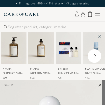
✔
Fri fragt over 499;-
✔
Fri retur
✔
1–3 dages levering
Søg
FRAMA
FRAMA
FLORIS LONDON
BYREDO
Apothecary Hand
Apothecary Hand
No. 89 Facial
Body Care Gift Set
Wash 500ml
Lotion 375ml
Moisturiser 50ml
Gypsy Water
329,-
509,-
449,-
705,-
GAVER