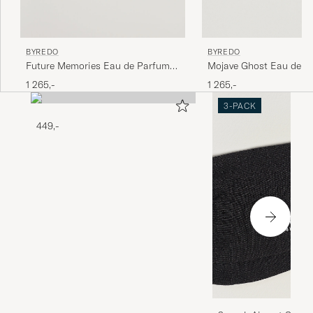
BYREDO
BYREDO
Mojave Ghost Eau de P
Future Memories Eau de Parfum
50ml
50ml
1 265,-
1 265,-
3-PACK
449,-