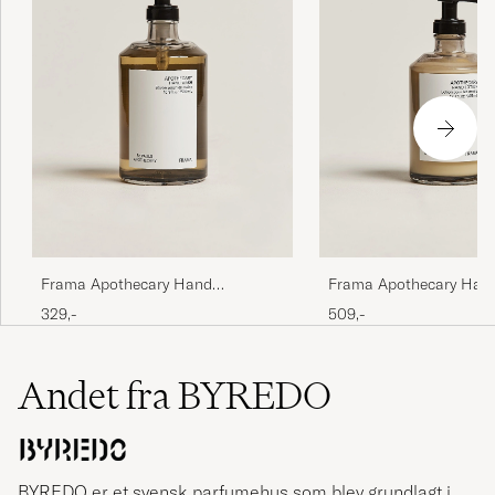
Frama Apothecary Hand
Frama Apothecary Hand
Wash 500ml
375ml
329,-
509,-
Andet fra BYREDO
BYREDO er et svensk parfumehus som blev grundlagt i