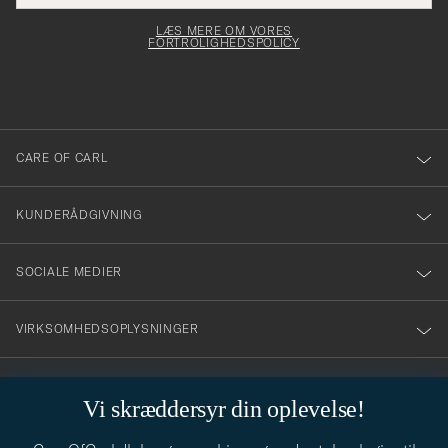
elt skal
för
Newsl
dfyldes
Form
LÆS MERE OM VORES
att
FORTROLIGHEDSPOLICY
du
anmälde
dig
till
CARE OF CARL
vårt
nyhetsbrev!
KUNDERÅDGIVNING
SOCIALE MEDIER
VIRKSOMHEDSOPLYSNINGER
Vi skræddersyr din oplevelse!
STILRÅD