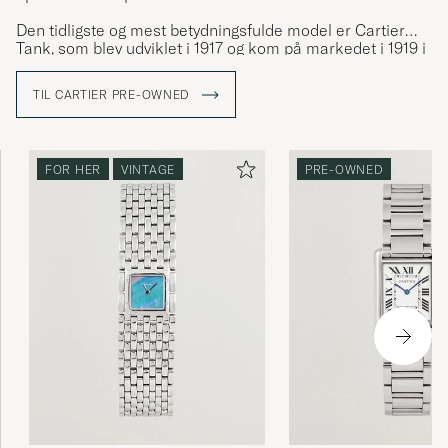
Den tidligste og mest betydningsfulde model er Cartier
Tank, som blev udviklet i 1917 og kom på markedet i 1919 i
en serie på 6 eksemplarer. Cartier ur mænd er en af de
mest søgte ur-relaterede sætninger online.
TIL CARTIER PRE-OWNED
FOR HER
VINTAGE
PRE-OWNED