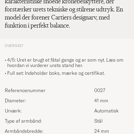
karakteristiske snoede kronebeskyttere, der
forstærker urets tekniske og stilrene udtryk. En
model der forener Cartiers designarv, med
funktion i perfekt balance.
OVERSIGT
4/5: Uret er brugt et fåtal gange og er som nyt.
Læs om
hvordan vi vurderer urets stand her.
Full set: Indeholder boks, mærke og certifikat.
Referencenummer
0027
Diameter:
41 mm
Urværk:
Automatisk
Type af armbånd:
Stål
Armbåndsbredde:
24 mm