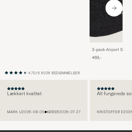
3-pack Airport Socks
Melange
469,-
4.70/5
5026 BEDØMMELSER
Lækkert kvalitet
Alt fungerede so
FORRIGE
MARK U
2026-08-05
KØBER
2026-07-27
KRISTOFFER E
2026