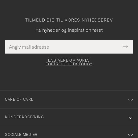
TILMELD DIG TIL VORES NYHEDSBREV
Få nyheder og inspiration først
E-
Tack
Dette
mailadresse
Submi
elt skal
för
Newsl
dfyldes
Form
LÆS MERE OM VORES
att
FORTROLIGHEDSPOLICY
du
anmälde
dig
till
CARE OF CARL
vårt
nyhetsbrev!
KUNDERÅDGIVNING
SOCIALE MEDIER