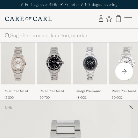
✔
Fri fragt over 499;-
✔
Fri retur
✔
1–3 dages levering
Søg
Rolex Pre-Owned
Rolex Pre-Owned
Omega Pre-Owned
Rolex Pre-Owned
Datejust 36 16234
Submariner Date
Speedmaster
Explorer II
42 000,-
60 700,-
48 600,-
50 600,-
Moonwatch
URE