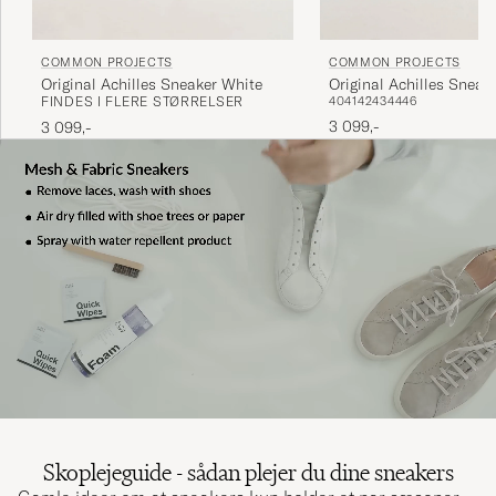
COMMON PROJECTS
COMMON PROJECTS
Original Achilles Sneak
Original Achilles Sneaker White
40
41
42
43
44
46
FINDES I FLERE STØRRELSER
Black/White
3 099,-
3 099,-
Skoplejeguide - sådan plejer du dine sneakers