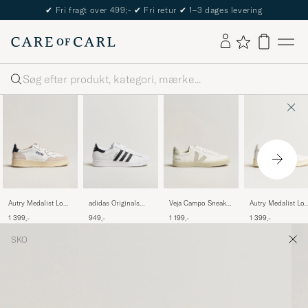
The Care of Carl Passport
Søg
Autry Medalist Low
adidas Originals
Veja Campo Sneaker
Autry Medalist Lo
Leather/Suede
Superstar II Sneaker
Extra White/Natural
Sneaker White
1 399,-
949,-
1 199,-
1 399,-
Sneaker White/Blue
White/Black
Suede
SKO