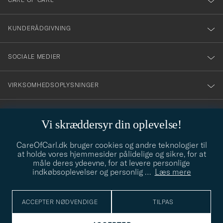
vårt
nyhetsbrev!
KUNDERÅDGIVNING
SOCIALE MEDIER
VIRKSOMHEDSOPLYSNINGER
Vi skræddersyr din oplevelse!
STILRÅD
CareOfCarl.dk bruger cookies og andre teknologier til
Behøver du hjælp til at finde din stil? Lad os hjælpe dig, vi hjælper
at holde vores hjemmesider pålidelige og sikre, for at
gerne til!
info@careofcarl.dk
måle deres ydeevne, for at levere personlige
indkøbsoplevelser og personlig
…
Læs mere
STILRÅD
ACCEPTER NØDVENDIGE
TILPAS
© Care of Carl 2026