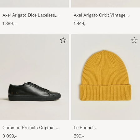
Axel Arigato Dice Laceless
Axel Arigato Orbit Vintage
Suede Sneaker Black
Sneaker Black
1 899,-
1 849,-
Common Projects Original
Le Bonnet
Achilles Sneaker Black
Lambswool/Caregora Beanie
3 099,-
599,-
Mustard