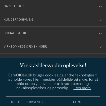
till
CARE OF CARL
vårt
nyhetsbrev!
KUNDERÅDGIVNING
SOCIALE MEDIER
VIRKSOMHEDSOPLYSNINGER
Vi skræddersyr din oplevelse!
STILRÅD
CareOfCarl.dk bruger cookies og andre teknologier til
Behøver du hjælp til at finde din stil? Lad os hjælpe dig, vi hjælper
at holde vores hjemmesider pålidelige og sikre, for at
gerne til!
info@careofcarl.dk
måle deres ydeevne, for at levere personlige
indkøbsoplevelser og personlig
…
Læs mere
STILRÅD
ACCEPTER NØDVENDIGE
TILPAS