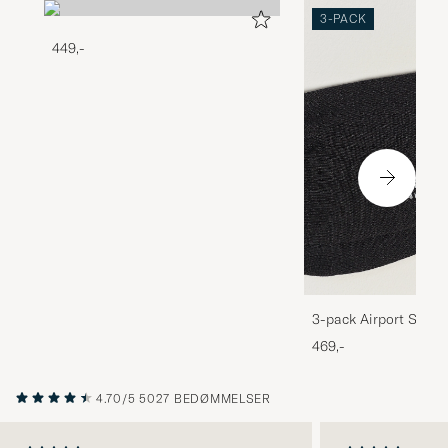
3-PACK
449,-
3-pack Airport Socks
Melange
469,-
4.70/5
5027 BEDØMMELSER