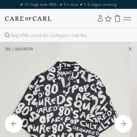
✔
Fri fragt over 499;-
✔
Fri retur
✔
1–3 dages levering
Søg
TØJ
/
SKJORTER