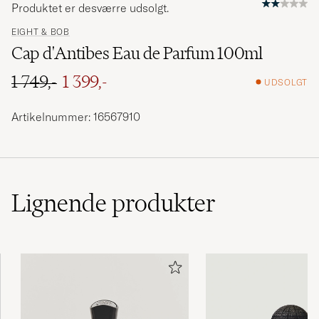
Produktet er desværre udsolgt.
EIGHT & BOB
Cap d'Antibes Eau de Parfum 100ml
1 749,-
1 399,-
UDSOLGT
Ordinary pris
Nedsat pris
Artikelnummer: 16567910
Lignende
produkter