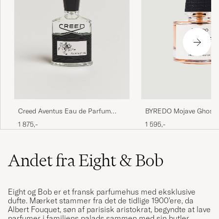
Creed Aventus Eau de Parfum
BYREDO Mojave Ghost 
50ml
Parfum 50ml
1 875,-
1 595,-
Andet fra Eight & Bob
Eight og Bob er et fransk parfumehus med eksklusive
dufte. Mærket stammer fra det de tidlige 1900'ere, da
Albert Fouquet, søn af parisisk aristokrat, begyndte at lave
parfumer i familiens palads sammen med sin butler.