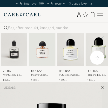
✔
Fri fragt over 499;-
✔
Fri retur
✔
1–3 dages levering
Søg
CREED
BYREDO
BYREDO
BYREDO
Aventus Eau de
Mojave Ghost
Blanche Eau de
Future Memories
Parfum 50ml
Absolu de Parfum
Parfum 100ml
Eau de Parfum
1 875,-
1 595,-
1 820,-
1 820,-
50ml
100ml
UDSALG