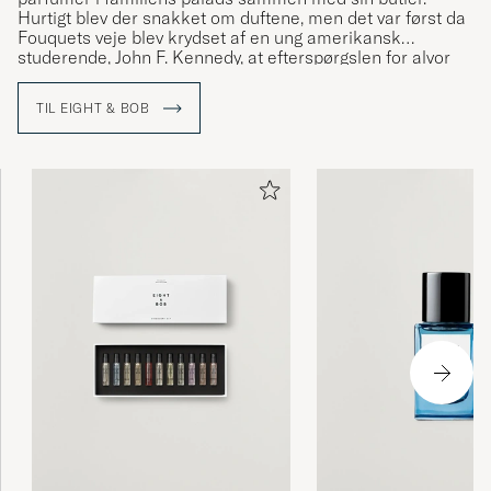
Hurtigt blev der snakket om duftene, men det var først da
Fouquets veje blev krydset af en ung amerikansk
studerende, John F. Kennedy, at efterspørgslen for alvor
begyndte at tage fart.
TIL EIGHT & BOB
Navnet "Eight & Bob" kommer fra JFKs bestilling: ”Eight
samples, and if your production allows, another one for
Bob”.