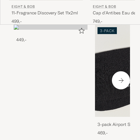
EIGHT & BOB
EIGHT & BOB
11-Fragrance Discovery Set 11x2ml
Cap d'Antibes Eau de 
30ml
499,-
749,-
3-PACK
449,-
3-pack Airport Socks
Melange
469,-