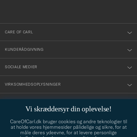
du
anmälde
dig
till
CARE OF CARL
vårt
nyhetsbrev!
KUNDERÅDGIVNING
SOCIALE MEDIER
VIRKSOMHEDSOPLYSNINGER
Vi skræddersyr din oplevelse!
STILRÅD
CareOfCarl.dk bruger cookies og andre teknologier til
Behøver du hjælp til at finde din stil? Lad os hjælpe dig, vi hjælper
at holde vores hjemmesider pålidelige og sikre, for at
gerne til!
info@careofcarl.dk
måle deres ydeevne, for at levere personlige