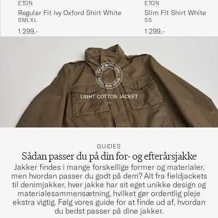
ETON
ETON
Slim Fit Shirt White
Regular Fit Ivy Oxford Shirt White
S
S
S
M
L
XL
1 299,-
1 299,-
GUIDES
Sådan passer du på din for- og efterårsjakke
Jakker findes i mange forskellige former og materialer,
men hvordan passer du godt på dem? Alt fra fieldjackets
til denimjakker, hver jakke har sit eget unikke design og
materialesammensætning, hvilket gør ordentlig pleje
ekstra vigtig. Følg vores guide for at finde ud af, hvordan
du bedst passer på dine jakker.