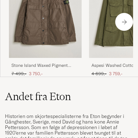
Stone Island Waxed Pigment
Aspesi Washed Cotton 
Cotton Tela Field Jacket Umber
Jacket Military
Ordinary pris
Nedsat pris
Ordinary pris
Nedsat pris
7 499,-
3 750,-
4 699,-
3 759,-
Andet fra Eton
Historien om skjortespecialisterne fra Eton begynder i
Gånghester, Sverige, med David og hans kone Annie
Pettersson. Som en følge af depressionen i løbet af
1920'erne var familien Pettersson blevet tvunget til at