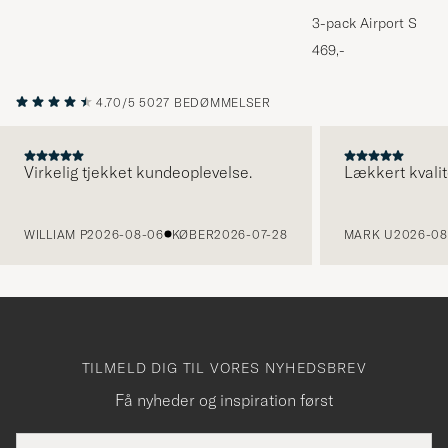
3-pack Airport Socks
Melange
469,-
4.70/5
5027 BEDØMMELSER
Virkelig tjekket kundeoplevelse.
Lækkert kvalit
FORRIGE
WILLIAM P
2026-08-06
KØBER
2026-07-28
MARK U
2026-08
TILMELD DIG TIL VORES NYHEDSBREV
Få nyheder og inspiration først
E-