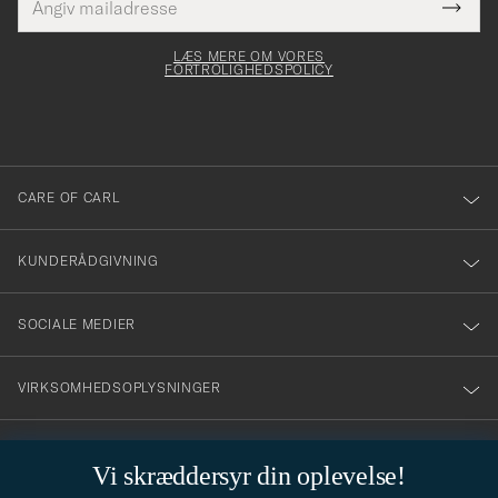
Tack
Dette
mailadresse
Submi
elt skal
för
Newsl
dfyldes
Form
LÆS MERE OM VORES
att
FORTROLIGHEDSPOLICY
du
anmälde
dig
till
CARE OF CARL
vårt
nyhetsbrev!
KUNDERÅDGIVNING
SOCIALE MEDIER
VIRKSOMHEDSOPLYSNINGER
Vi skræddersyr din oplevelse!
STILRÅD