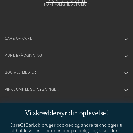
Form
LÆS MERE OM VORES
att
FORTROLIGHEDSPOLICY
du
anmälde
dig
till
CARE OF CARL
vårt
nyhetsbrev!
KUNDERÅDGIVNING
SOCIALE MEDIER
VIRKSOMHEDSOPLYSNINGER
Vi skræddersyr din oplevelse!
STILRÅD
CareOfCarl.dk bruger cookies og andre teknologier til
Behøver du hjælp til at finde din stil? Lad os hjælpe dig, vi hjælper
at holde vores hjemmesider pålidelige og sikre, for at
gerne til!