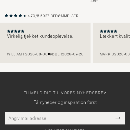
469,-
4.70/5
5027 BEDØMMELSER
Virkelig tjekket kundeoplevelse.
Lækkert kvalit
FORRIGE
WILLIAM P
2026-08-06
KØBER
2026-07-28
MARK U
2026-08
TILMELD DIG TIL VORES NYHEDSBREV
Få nyheder og inspiration først
E-
Tack
Dette
mailadresse
Submi
elt skal
för
Newsl
dfyldes