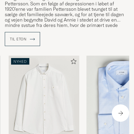
Pettersson. Som en følge af depressionen i løbet af
1920'erne var familien Pettersson blevet tvunget til at
sælge det familieejede savværk, og for at tjene til dagen
og vejen begyndte David og Annie i stedet at drive en
mindre systue fra deres hjem, hvor de primært syede
skjorter
. Som tiden gik begyndte den lille systue at vokse
og da leverancen af skjorter efterhånden begyndte at
TIL ETON
sprede sig til mere end lokalsamfundet, fik virksomheden
navnet "Skjortfabriken Special". Efter en rejse til
England b
lev man inspireret af navnet Eton og lavede
herefter ”The Eton Shirt”. Skjorten blev så populær at man
NYHED
i løbet af 1950'erne valgte ”Eton” som virksomhedens nye
navn, hvilket de har holdt fast i siden da.