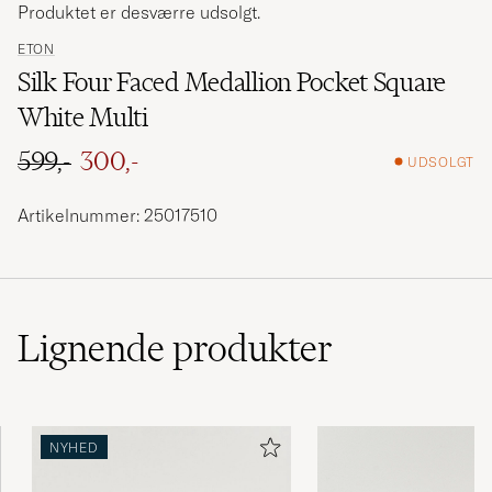
Produktet er desværre udsolgt.
ETON
Silk Four Faced Medallion Pocket Square
White Multi
599,-
300,-
UDSOLGT
Ordinary pris
Nedsat pris
Artikelnummer: 25017510
Lignende
produkter
NYHED