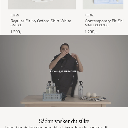
ETON
ETON
Contemporary Fit Shirt
Regular Fit Ivy Oxford Shirt White
M
M
L
L
XL
XL
XXL
S
M
L
XL
1 299,-
1 299,-
Sådan vasker du silke
I den her guide gennemgår vi hvordan du vasker dit