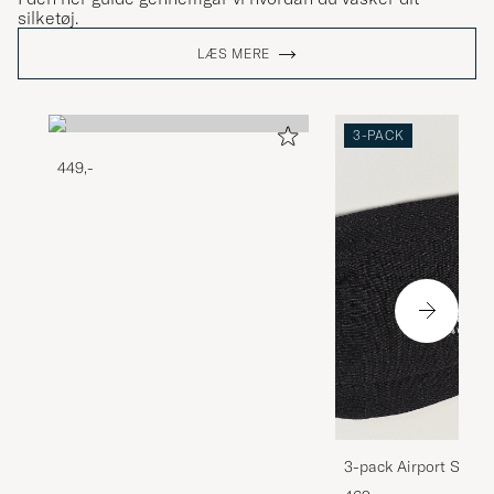
silketøj.
LÆS MERE
3-PACK
449,-
3-pack Airport Socks
Melange