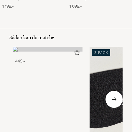
Navy
Performance Full Zip Light
1 199,-
1 699,-
Sport Heather
Sådan kan du matche
3-PACK
449,-