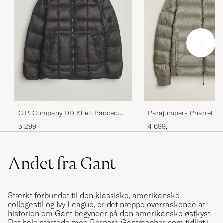
C.P. Company DD Shell Padded
Parajumpers Pharrel S
Hood Jacket Black
Hooded Jacket Mid Gre
5 299,-
4 699,-
Andet fra Gant
Stærkt forbundet til den klassiske, amerikanske
collegestil og Ivy League, er det næppe overraskende at
historien om Gant begynder på den amerikanske østkyst.
Det hele startede med Bernard Gantmacher som tidligt i