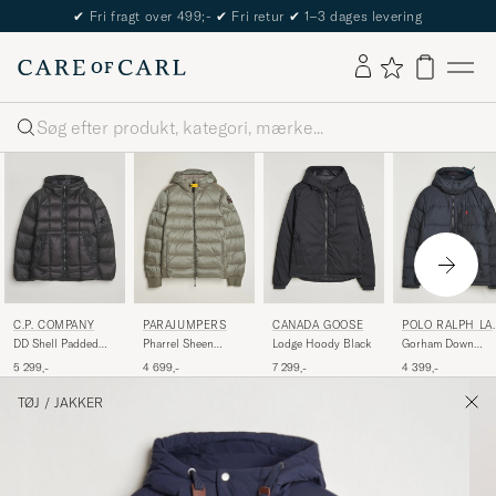
The Care of Carl Passport
Søg
C.P. COMPANY
PARAJUMPERS
CANADA GOOSE
POLO RALPH LA
REN
DD Shell Padded
Pharrel Sheen
Lodge Hoody Black
Gorham Down
Hood Jacket Black
Hooded Jacket Mid
Jacket Polo Black
5 299,-
4 699,-
7 299,-
4 399,-
Grey
TØJ
/
JAKKER