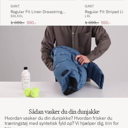
GANT
GANT
Regular Fit Linen Drawstring
Regular Fit Striped Lin
S
XL
XXL
L
XL
Shorts Oat Beige
Drawstring Shorts Even
Ordinary pris
Nedsat pris
Ordinary pris
Nedsat pris
1 099,-
550,-
1 099,-
550,-
Sådan vasker du din dunjakke
Hvordan vasker du din dunjakke? Hvordan frisker du
træningstøj med syntetisk fyld op? Vi hjælper dig, trin for