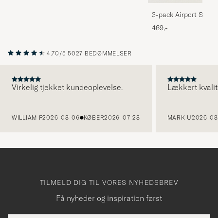
3-pack Airport Socks
Melange
469,-
4.70/5
5027 BEDØMMELSER
Virkelig tjekket kundeoplevelse.
Lækkert kvalit
FORRIGE
WILLIAM P
2026-08-06
KØBER
2026-07-28
MARK U
2026-08
TILMELD DIG TIL VORES NYHEDSBREV
Få nyheder og inspiration først