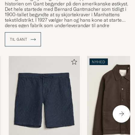
historien om Gant begynder på den amerikanske østkyst.
Det hele startede med Bernard Gantmacher som tidligt i
1900-tallet begyndte at sy skjortekraver i Manhattens
tekstildistrikt. I 1927 vælger han og hans kone at starte
deres egen fabrik som underleverandør til andre
varemærker. Skjorterne som man fremstillede for andre,
blev utroligt populære og i 1949 lancerer Gantmachers
TIL GANT
sønner varemærker Gant.
Varemærket præges i stor stil af sin preppy arv, på
NYHED
samme måde som den preppy stilen afgjort er præget af
Gant. Siden Gant blev grundlagt, har de været med til at
definere den klassiske amerikanske collegestil med
klassiske ikoner som button-down
skjorten
, de
khakifarvede
chinos
og rugbytrøjen.