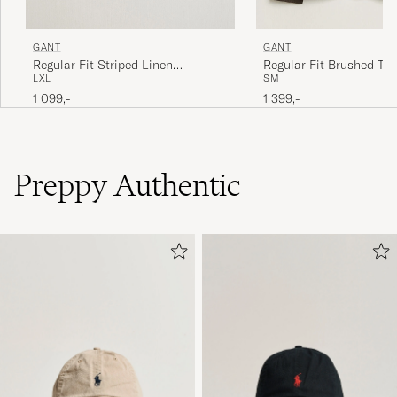
GANT
GANT
Regular Fit Striped Linen
Regular Fit Brushed Twil
L
XL
S
M
Drawstring Shorts Evening Blue
Black Brown
1 099,-
1 399,-
Preppy Authentic