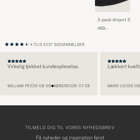
3-pack Airport Socks
Melange
469,-
4.70/5
5027 BEDØMMELSER
Virkelig tjekket kundeoplevelse.
Lækkert kvalit
FORRIGE
WILLIAM P
2026-08-06
KØBER
2026-07-28
MARK U
2026-08
TILMELD DIG TIL VORES NYHEDSBREV
Få nyheder og inspiration først