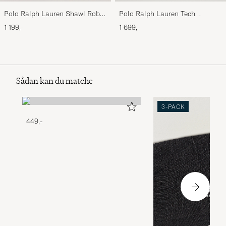
Polo Ralph Lauren Shawl Robe
Polo Ralph Lauren Tech
Navy
Performance Full Zip Light
1 199,-
1 699,-
Sport Heather
Sådan kan du matche
3-PACK
449,-