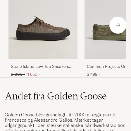
Stone Island Low Top Sneakers
Common Projects Origi
Ash Brown
Achilles Suede Sneake
Ordinary pris
Nedsat pris
3 099,-
1 550,-
3 499,-
Andet fra Golden Goose
Golden Goose blev grundlagt i år 2000 af ægteparret
Francesca og Alessandro Gallos. Mærket tager
udgangspunkt i den stærke italienske håndværkstradition
og alle produkterne fremstilles ligeledes i Italien. Det