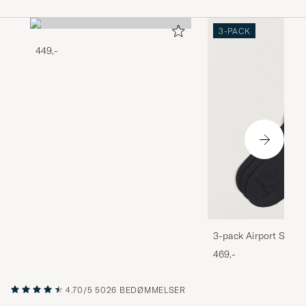
3-PACK
449,-
3-pack Airport Socks
Melange
469,-
4.70/5
5026 BEDØMMELSER