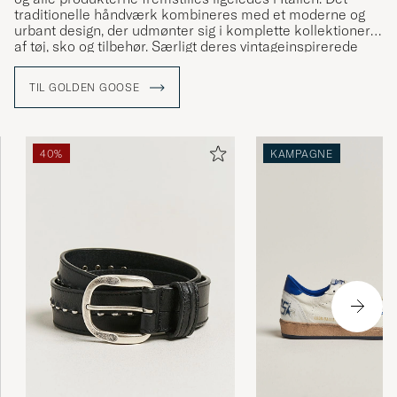
traditionelle håndværk kombineres med et moderne og
urbant design, der udmønter sig i komplette kollektioner
af tøj, sko og tilbehør. Særligt deres vintageinspirerede
sneakers med de karakteristiske stjerner har fået stor
opmærksomhed og udgør en vigtig del af sortimentet.
TIL GOLDEN GOOSE
40%
KAMPAGNE