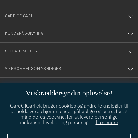
dig
till
CARE OF CARL
vårt
nyhetsbrev!
KUNDERÅDGIVNING
SOCIALE MEDIER
VIRKSOMHEDSOPLYSNINGER
Vi skræddersyr din oplevelse!
STILRÅD
CareOfCarl.dk bruger cookies og andre teknologier til
Behøver du hjælp til at finde din stil? Lad os hjælpe dig, vi hjælper
at holde vores hjemmesider pålidelige og sikre, for at
gerne til!
info@careofcarl.dk
måle deres ydeevne, for at levere personlige
indkøbsoplevelser og personlig
…
Læs mere
STILRÅD