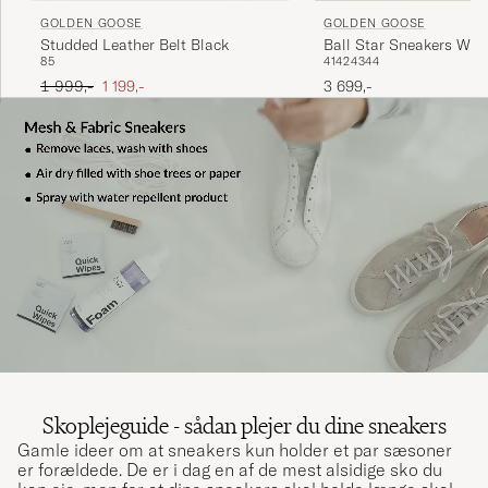
GOLDEN GOOSE
GOLDEN GOOSE
Studded Leather Belt Black
Ball Star Sneakers Whi
85
41
42
43
44
Ordinary pris
Nedsat pris
1 999,-
1 199,-
3 699,-
Skoplejeguide - sådan plejer du dine sneakers
Gamle ideer om at sneakers kun holder et par sæsoner
er forældede. De er i dag en af de mest alsidige sko du