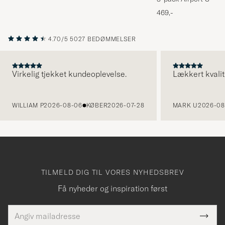
Melange
469,-
4.70/5
5027 BEDØMMELSER
Virkelig tjekket kundeoplevelse.
Lækkert kvalit
FORRIGE
WILLIAM P
2026-08-06
KØBER
2026-07-28
MARK U
2026-08
TILMELD DIG TIL VORES NYHEDSBREV
Få nyheder og inspiration først
E-
Tack
Dette
mailadresse
Submi