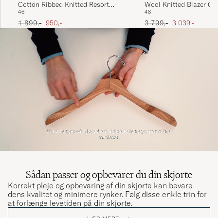
Cotton Ribbed Knitted Resort
Wool Knitted Blazer C
46
48
Shirt Light Beige
Ordinary pris
Nedsat pris
Ordinary pris
Nedsat pris
1 899,-
950,-
3 799,-
3 039,-
Sådan passer og opbevarer du din skjorte
Korrekt pleje og opbevaring af din skjorte kan bevare
dens kvalitet og minimere rynker. Følg disse enkle trin for
at forlænge levetiden på din skjorte.