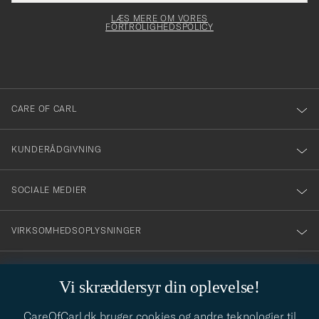
elt skal
för
Newsl
dfyldes
Form
LÆS MERE OM VORES
att
FORTROLIGHEDSPOLICY
du
anmälde
dig
till
CARE OF CARL
vårt
nyhetsbrev!
KUNDERÅDGIVNING
SOCIALE MEDIER
VIRKSOMHEDSOPLYSNINGER
Vi skræddersyr din oplevelse!
STILRÅD
CareOfCarl.dk bruger cookies og andre teknologier til
Behøver du hjælp til at finde din stil? Lad os hjælpe dig, vi hjælper