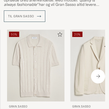
opnåede bred anerkendelse. Med mottoet "
quality is
always fashionable"
har og vil Gran Sasso altid levere
tidløse produkter i absolut topklasse.
TIL GRAN SASSO
50%
20%
GRAN SASSO
GRAN SASSO