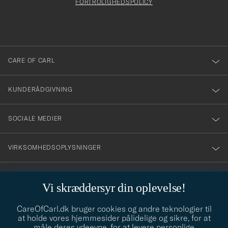
att
FORTROLIGHEDSPOLICY
du
anmälde
dig
till
CARE OF CARL
vårt
nyhetsbrev!
KUNDERÅDGIVNING
SOCIALE MEDIER
VIRKSOMHEDSOPLYSNINGER
Vi skræddersyr din oplevelse!
STILRÅD
CareOfCarl.dk bruger cookies og andre teknologier til
Behøver du hjælp til at finde din stil? Lad os hjælpe dig, vi hjælper
at holde vores hjemmesider pålidelige og sikre, for at
gerne til!
info@careofcarl.dk
måle deres ydeevne, for at levere personlige