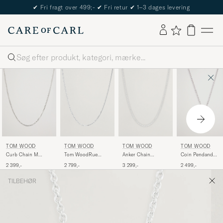
✔
Fri fragt over 499;-
✔
Fri retur
✔
1–3 dages levering
Søg
TOM WOOD
TOM WOOD
TOM WOOD
TOM WOOD
Curb Chain M
Tom WoodRue
Anker Chain
Coin Pendand
Necklace Silver
Chain
Necklace Silver
Necklace Silver
2 399,-
2 799,-
3 299,-
2 499,-
NecklaceSilver
TILBEHØR