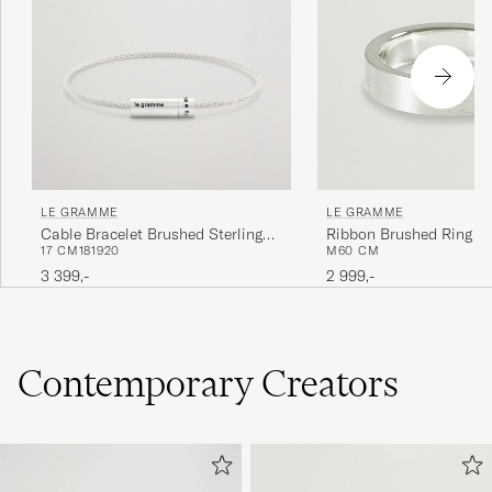
LE GRAMME
LE GRAMME
Cable Bracelet Brushed Sterling
Ribbon Brushed Ring St
17 CM
18
19
20
M
60 CM
Silver 7g
Silver 7g
3 399,-
2 999,-
Contemporary Creators