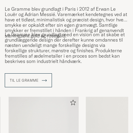
Le Gramme blev grundlagt i Paris i 2012 af Erwan Le
Louër og Adrian Messié. Varemærket kendetegnes ved at
have et tidløst, minimalistisk og præcist design, hvor hvert
smykke er opkaldt efter sin egen gramvægt. Samtlige
smykker er fremstillet i hånden i Frankrig af genanvendt
Le Gramme blev grundlagt med en vision om at skabe et
sterlingsølv, guld og roséguld.
grundlæggende design der derefter kunne omdannes til
næsten uendeligt mange forskellige designs via
forskellige strukturer, mønstre og finishes. Produkterne
fremstilles af ædelmetaller i en proces som bedst kan
beskrives som industrielt håndværk.
TIL LE GRAMME