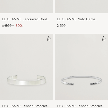
LE GRAMME Lacquered Cord
LE GRAMME Nato Cable
Bracelet Black
Bracelet Blue/Sterling Silver 7g
Ordinary pris
Nedsat pris
1 599,-
800,-
2 599,-
LE GRAMME Ribbon Bracelet
LE GRAMME Ribbon Bracelet