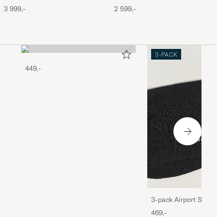
Brushed Sterling Silver 21g
Brushed Sterling Silver 7g
3 999,-
2 599,-
3-PACK
449,-
3-pack Airport Socks
Melange
469,-