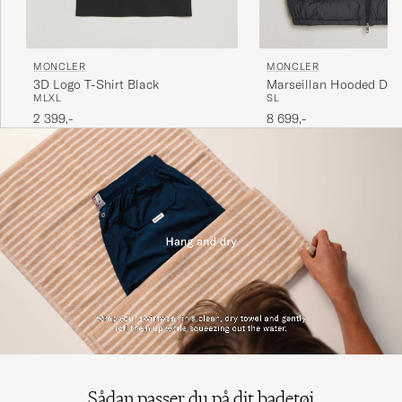
MONCLER
MONCLER
3D Logo T-Shirt Black
Marseillan Hooded Dow
M
L
XL
S
L
Black
2 399,-
8 699,-
Sådan passer du på dit badetøj