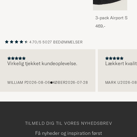
3-pack Airport Socks
Melange
469,-
4.70/5
5027 BEDØMMELSER
Virkelig tjekket kundeoplevelse.
Lækkert kvalit
FORRIGE
WILLIAM P
2026-08-06
KØBER
2026-07-28
MARK U
2026-08
TILMELD DIG TIL VORES NYHEDSBREV
Få nyheder og inspiration først