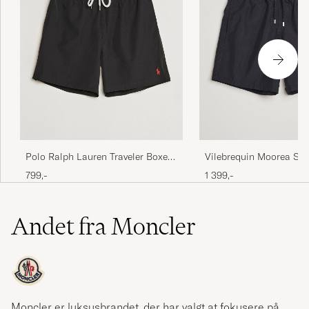
Polo Ralph Lauren Traveler Boxer
Vilebrequin Moorea Sw
Swim Shorts Polo Black
Noir
799,-
1 399,-
Andet fra Moncler
Moncler er luksusbrandet, der har valgt at fokusere på