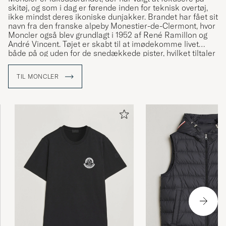
skitøj, og som i dag er førende inden for teknisk overtøj,
ikke mindst deres ikoniske dunjakker. Brandet har fået sit
navn fra den franske alpeby Monestier-de-Clermont, hvor
Moncler også blev grundlagt i 1952 af René Ramillon og
André Vincent. Tøjet er skabt til at imødekomme livet
både på og uden for de snedækkede pister, hvilket tiltaler
såvel vintersportsentusiaster som bymennesker. Care of
Carl er autoriseret forhandler af Moncler og tilbyder et
TIL MONCLER
nøje udvalgt sortiment af brandets ikoniske styles.