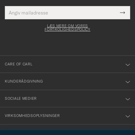
E-
Tack
Dette
mailadresse
Submi
elt skal
för
Newsl
dfyldes
Form
LÆS MERE OM VORES
att
FORTROLIGHEDSPOLICY
du
anmälde
dig
till
CARE OF CARL
vårt
nyhetsbrev!
KUNDERÅDGIVNING
SOCIALE MEDIER
VIRKSOMHEDSOPLYSNINGER