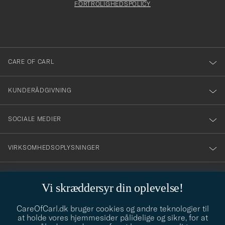
att
FORTROLIGHEDSPOLICY
du
anmälde
dig
till
CARE OF CARL
vårt
nyhetsbrev!
KUNDERÅDGIVNING
SOCIALE MEDIER
VIRKSOMHEDSOPLYSNINGER
Vi skræddersyr din oplevelse!
STILRÅD
CareOfCarl.dk bruger cookies og andre teknologier til
Behøver du hjælp til at finde din stil? Lad os hjælpe dig, vi hjælper
at holde vores hjemmesider pålidelige og sikre, for at
gerne til!
info@careofcarl.dk