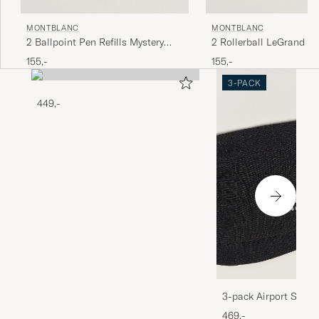
MONTBLANC
MONTBLANC
2 Ballpoint Pen Refills Mystery
2 Rollerball LeGrand Pe
Black
Royal Blue
155,-
155,-
3-PACK
449,-
3-pack Airport Socks
Melange
469,-