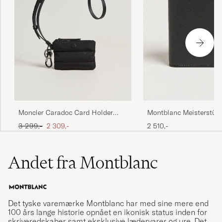
Montblanc Meisterstüc
Moncler Caradoc Card Holder
Holder 4cc Black
Black
Ordinary pris
Nedsat pris
2 510,-
3 299,-
2 309,-
Andet fra Montblanc
Det tyske varemærke Montblanc har med sine mere end
100 års lange historie opnået en ikonisk status inden for
skriveredskaber samt eksklusive lædervarer og ure. Det