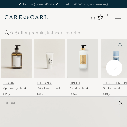
✔
Fri fragt over 499;-
✔
Fri retur
✔
1–3 dages levering
Søg
FRAMA
THE GREY
FLORIS LONDON
CREED
Apothecary Hand
Daily Face Protect
No. 89 Facial
Aventus Hand &
Wash 500ml
SPF 50 50ml
Moisturiser 50ml
Body Lotion 300ml
329,-
449,-
449,-
395,-
UDSALG