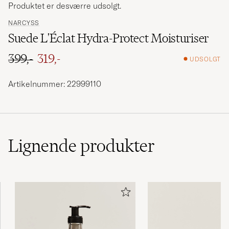
Produktet er desværre udsolgt.
NARCYSS
Suede L'Éclat Hydra-Protect Moisturiser
399,-
319,-
UDSOLGT
Ordinary pris
Nedsat pris
Artikelnummer: 22999110
Lignende
produkter