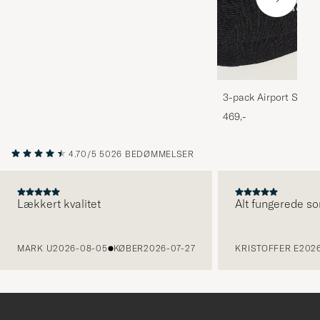
3-pack Airport Socks
Melange
469,-
4.70/5
5026 BEDØMMELSER
Lækkert kvalitet
Alt fungerede so
FORRIGE
MARK U
2026-08-05
KØBER
2026-07-27
KRISTOFFER E
2026