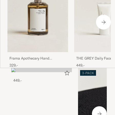
Frama Apothecary Hand
THE GREY Daily Face P
Wash 500ml
50 50ml
329,-
449,-
3-PACK
449,-