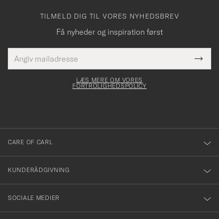
TILMELD DIG TIL VORES NYHEDSBREV
Få nyheder og inspiration først
E-
Tack
Dette
mailadresse
Submi
elt skal
för
Newsl
dfyldes
Form
LÆS MERE OM VORES
att
FORTROLIGHEDSPOLICY
du
anmälde
dig
till
CARE OF CARL
vårt
nyhetsbrev!
KUNDERÅDGIVNING
SOCIALE MEDIER