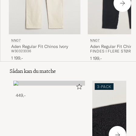
NN07
NN07
Aden Regular Fit Chinos Ivory
Aden Regular Fit Chino
W30
32
33
36
FINDES I FLERE STØRR
1 199,-
1 199,-
Sådan kan du matche
3-PACK
449,-