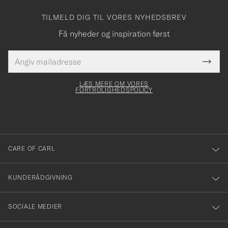
TILMELD DIG TIL VORES NYHEDSBREV
Få nyheder og inspiration først
E-
Tack
Dette
mailadresse
Submi
elt skal
för
Newsl
dfyldes
Form
LÆS MERE OM VORES
att
FORTROLIGHEDSPOLICY
du
anmälde
dig
till
CARE OF CARL
vårt
nyhetsbrev!
KUNDERÅDGIVNING
SOCIALE MEDIER