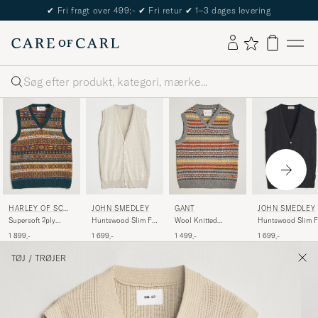
✔
Fri fragt over 499;-
✔
Fri retur
✔
1–3 dages levering
Søg
HARLEY OF SCOT
JOHN SMEDLEY
GANT
JOHN SMEDLEY
LAND
Supersoft 2ply
Huntswood Slim Fit
Wool Knitted
Huntswood Slim F
Lambswool Fairisle
Waistcoat Grey
Fairisle Vest Multi
Waistcoat Black
1 899,-
1 699,-
1 499,-
1 699,-
Vest Tempest
Fleece
TØJ
/
TRØJER