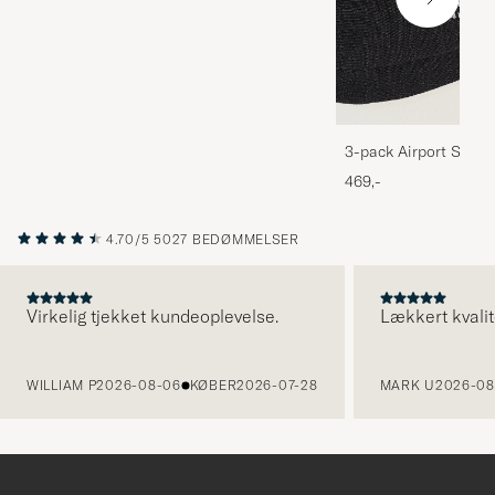
3-pack Airport Socks
Melange
469,-
4.70/5
5027 BEDØMMELSER
Virkelig tjekket kundeoplevelse.
Lækkert kvalit
FORRIGE
WILLIAM P
2026-08-06
KØBER
2026-07-28
MARK U
2026-08