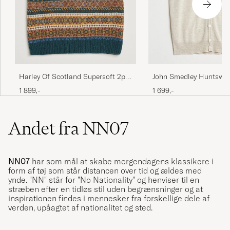
Harley Of Scotland Supersoft 2ply
John Smedley Huntswoo
Lambswool Fairisle Vest Tempest
Waistcoat Grey Fleece
1 899,-
1 699,-
Andet fra NN07
NN07
har som mål at skabe morgendagens klassikere i
form af tøj som står distancen over tid og ældes med
ynde. "NN" står for "No Nationality" og henviser til en
stræben efter en tidløs stil uden begrænsninger og at
inspirationen findes i mennesker fra forskellige dele af
verden, upåagtet af nationalitet og sted.