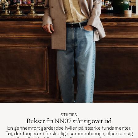
STILTIPS
Bukser fra NN07 står sig over tid
En gennemført garderobe hviler på stærke fundamenter.
Tøj, der fungerer i forskellige sammenhænge, tilpasser sig