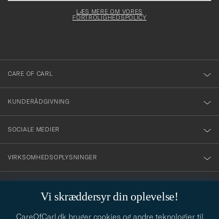
elt skal
för
Newsl
dfyldes
Form
LÆS MERE OM VORES
att
FORTROLIGHEDSPOLICY
du
anmälde
dig
till
CARE OF CARL
vårt
nyhetsbrev!
KUNDERÅDGIVNING
SOCIALE MEDIER
VIRKSOMHEDSOPLYSNINGER
Vi skræddersyr din oplevelse!
STILRÅD
CareOfCarl.dk bruger cookies og andre teknologier til
Behøver du hjælp til at finde din stil? Lad os hjælpe dig, vi hjælper