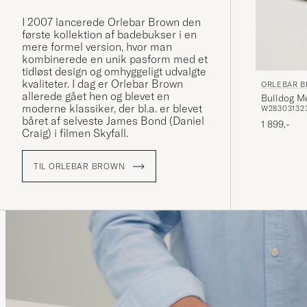
I 2007 lancerede Orlebar Brown den
første kollektion af badebukser i en
mere formel version, hvor man
kombinerede en unik pasform med et
tidløst design og omhyggeligt udvalgte
kvaliteter. I dag er Orlebar Brown
ORLEBAR 
allerede gået hen og blevet en
Bulldog M
moderne klassiker, der bl.a. er blevet
W28
30
31
32
båret af selveste James Bond (Daniel
1 899,-
Craig) i filmen Skyfall.
TIL ORLEBAR BROWN