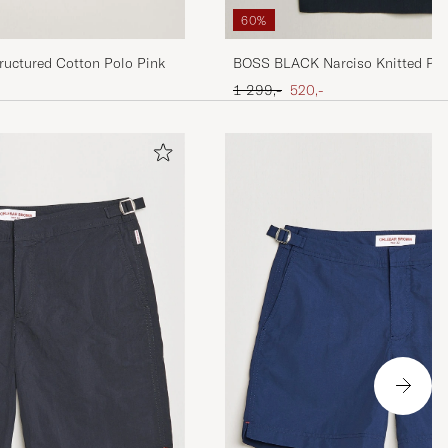
60%
ructured Cotton Polo Pink
BOSS BLACK Narciso Knitted Pol
Ordinary pris
Nedsat pris
1 299,-
520,-