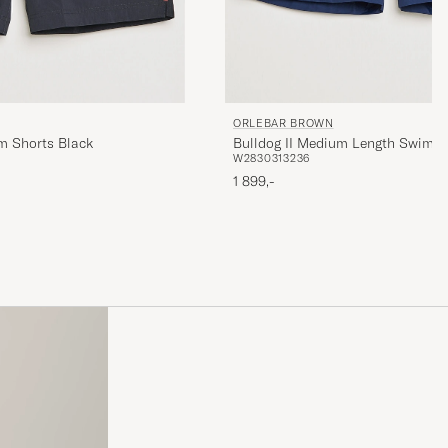
ORLEBAR BROWN
m Shorts Black
Bulldog II Medium Length Swim S
W28
30
31
32
36
1 899,-