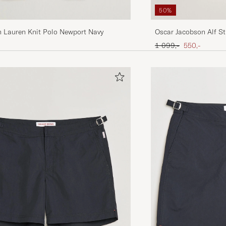
50%
h Lauren Knit Polo Newport Navy
Oscar Jacobson Alf St
Ordinary pris
Nedsat pris
1 099,-
550,-