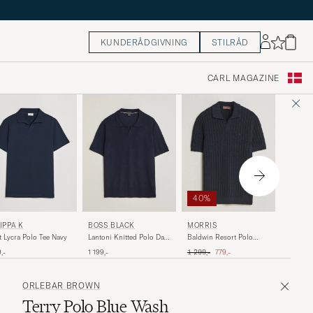
KUNDERÅDGIVNING
STILRÅD
CARL MAGAZINE
50%
40%
POLO 
LIPPA K
BOSS BLACK
MORRIS
Cotton 
t Lycra Polo Tee Navy
Lantoni Knitted Polo Dark
Baldwin Resort Polo
Newport
Blue
Navy
Ordinary
Ordinary pris
Nedsat pris
1 299,-
,-
1 199,-
1 299,-
779,-
ORLEBAR BROWN
Terry Polo Blue Wash