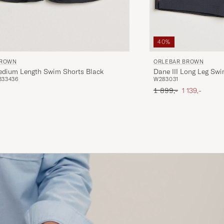
40%
BROWN
ORLEBAR BROWN
edium Length Swim Shorts Black
Dane III Long Leg Swi
33
34
36
W28
30
31
Ordinary pris
Nedsat pris
1 899,-
1 139,-