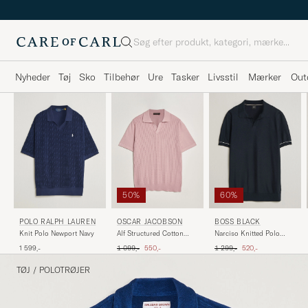
Søg
Nyheder
Tøj
Sko
Tilbehør
Ure
Tasker
Livsstil
Mærker
Out
50%
60%
POLO RALPH LAUREN
OSCAR JACOBSON
BOSS BLACK
Knit Polo Newport Navy
Alf Structured Cotton
Narciso Knitted Polo
Polo Pink
Dark Blue
Ordinary pris
Nedsat pris
Ordinary pris
Nedsat pris
1 599,-
1 099,-
550,-
1 299,-
520,-
TØJ
/
POLOTRØJER