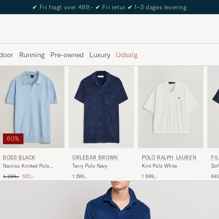
The Care of Carl Passport
door
Running
Pre-owned
Luxury
Udsalg
60%
ORLEBAR BROWN
FI
BOSS BLACK
POLO RALPH LAUREN
Terry Polo Navy
Sof
Narciso Knitted Polo
Knit Polo White
Light Blue
Ordinary pris
Nedsat pris
1 299,-
649
1 299,-
520,-
1 599,-