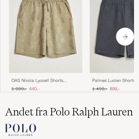
OAS Nicola Lyocell Shorts
Palmes Lucien Shorts 
Palmoza
Ordinary pris
Nedsat pris
Ordinary pris
Nedsat pris
1 099,-
440,-
1 499,-
899,-
Andet fra Polo Ralph Lauren