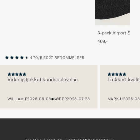
3-pack Airport Socks
Melange
469,-
4.70/5
5027 BEDØMMELSER
Virkelig tjekket kundeoplevelse.
Lækkert kvalit
FORRIGE
WILLIAM P
2026-08-06
KØBER
2026-07-28
MARK U
2026-08