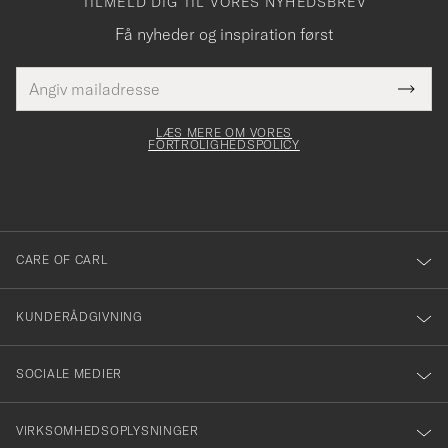
TILMELD DIG TIL VORES NYHEDSBREV
Få nyheder og inspiration først
E-
Tack
Dette
mailadresse
Submi
elt skal
för
Newsl
dfyldes
Form
LÆS MERE OM VORES
att
FORTROLIGHEDSPOLICY
du
anmälde
dig
till
CARE OF CARL
vårt
nyhetsbrev!
KUNDERÅDGIVNING
SOCIALE MEDIER
VIRKSOMHEDSOPLYSNINGER