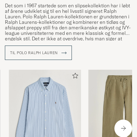
Det som i 1967 startede som en slipsekollektion har i løbt
af årene udviklet sig til en hel livsstil signeret Ralph
Lauren. Polo Ralph Lauren-kollektionen er grundstenen i
Ralph Laurens-kollektioner og kombinerer en tidløs og
afslappet preppy still fra den amerikanske østkyst og IVY-
league universiteterne med en mere klassisk og formel
engelsk stil. Det er ikke at overdrive, hvis man siger at
Ralph Lauren har været med til at definere den
amerikanske stil og den såkaldte preppy stil.
TIL POLO RALPH LAUREN