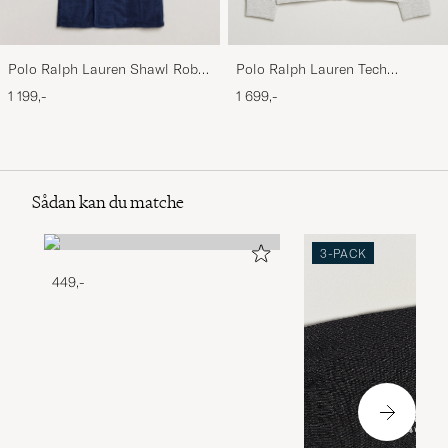
Polo Ralph Lauren Shawl Robe
Polo Ralph Lauren Tech
Navy
Performance Full Zip Light
1 199,-
1 699,-
Sport Heather
Sådan kan du matche
3-PACK
449,-