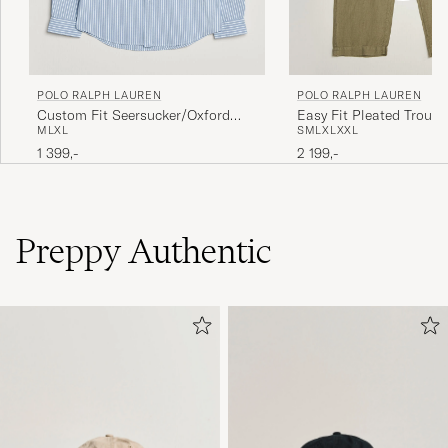
POLO RALPH LAUREN
POLO RALPH LAUREN
Custom Fit Seersucker/Oxford
Easy Fit Pleated Trouse
M
L
XL
S
M
L
XL
XXL
Stripe Shirt Blue
Green
1 399,-
2 199,-
Preppy Authentic