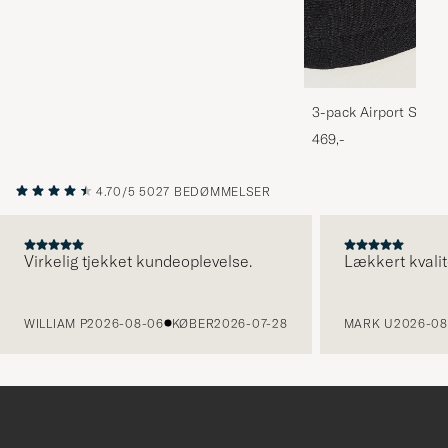
3-pack Airport Socks
Melange
469,-
4.70/5
5027 BEDØMMELSER
Virkelig tjekket kundeoplevelse.
Lækkert kvalit
FORRIGE
WILLIAM P
2026-08-06
KØBER
2026-07-28
MARK U
2026-08