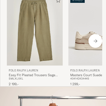
NYHED
POLO RALPH LAUREN
POLO RALPH LAUREN
Easy Fit Pleated Trousers Sage
Masters Court Suede/L
S
M
L
XL
XXL
40
41
42
43
44
45
Green
Sneakers Milkshake
2 199,-
1 299,-