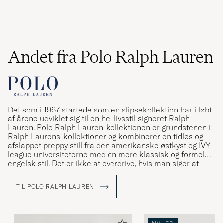
Andet fra Polo Ralph Lauren
Det som i 1967 startede som en slipsekollektion har i løbt
af årene udviklet sig til en hel livsstil signeret Ralph
Lauren. Polo Ralph Lauren-kollektionen er grundstenen i
Ralph Laurens-kollektioner og kombinerer en tidløs og
afslappet preppy still fra den amerikanske østkyst og IVY-
league universiteterne med en mere klassisk og formel
engelsk stil. Det er ikke at overdrive, hvis man siger at
Ralph Lauren har været med til at definere den
amerikanske stil og den såkaldte preppy stil.
TIL POLO RALPH LAUREN