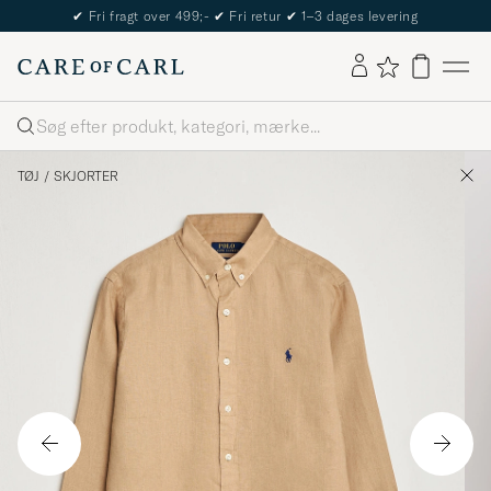
The Care of Carl Passport
Søg
TØJ
/
SKJORTER