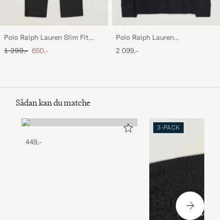
Polo Ralph Lauren Slim Fit
Polo Ralph Lauren
Stretch Chinos Black
Wool/Cashmere Cable Half Zip
Ordinary pris
Nedsat pris
1 299,-
650,-
2 099,-
Polo Black
Sådan kan du matche
3-PACK
449,-