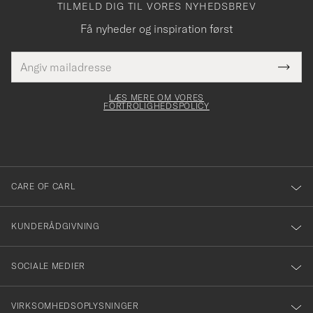
TILMELD DIG TIL VORES NYHEDSBREV
Få nyheder og inspiration først
E-
Tack
Dette
mailadresse
Submi
elt skal
för
Newsl
dfyldes
Form
LÆS MERE OM VORES
att
FORTROLIGHEDSPOLICY
du
anmälde
dig
till
CARE OF CARL
vårt
nyhetsbrev!
KUNDERÅDGIVNING
SOCIALE MEDIER
VIRKSOMHEDSOPLYSNINGER