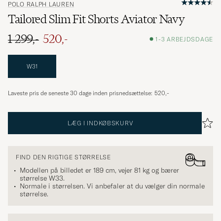
POLO RALPH LAUREN
Tailored Slim Fit Shorts Aviator Navy
1 299,-
520,-
1-3 ARBEJDSDAGE
W31
Laveste pris de seneste 30 dage inden prisnedsættelse:
520,-
LÆG I INDKØBSKURV
FIND DEN RIGTIGE STØRRELSE
Modellen på billedet er 189 cm, vejer 81 kg og bærer
størrelse
W33
.
Normale i størrelsen. Vi anbefaler at du vælger din normale
størrelse.