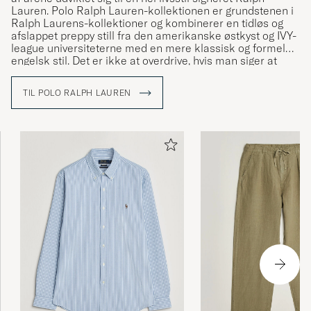
HANS O
KØBTE PÅ CAREOFCARL.NO
Lauren. Polo Ralph Lauren-kollektionen er grundstenen i
Ralph Laurens-kollektioner og kombinerer en tidløs og
afslappet preppy still fra den amerikanske østkyst og IVY-
league universiteterne med en mere klassisk og formel
engelsk stil. Det er ikke at overdrive, hvis man siger at
Pen, nøytral i snittet. Litt liten i str. Måtte bytte
Ralph Lauren har været med til at definere den
til en størrelse større en vanlig.
amerikanske stil og den såkaldte preppy stil.
TIL POLO RALPH LAUREN
ERLING R
KØBTE PÅ CAREOFCARL.NO