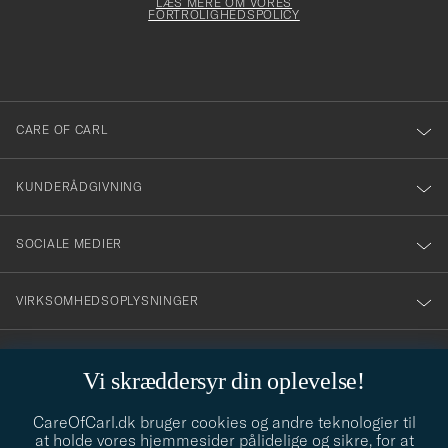
Form
LÆS MERE OM VORES
att
FORTROLIGHEDSPOLICY
du
anmälde
dig
till
CARE OF CARL
vårt
nyhetsbrev!
KUNDERÅDGIVNING
SOCIALE MEDIER
VIRKSOMHEDSOPLYSNINGER
Vi skræddersyr din oplevelse!
STILRÅD
CareOfCarl.dk bruger cookies og andre teknologier til
Behøver du hjælp til at finde din stil? Lad os hjælpe dig, vi hjælper
at holde vores hjemmesider pålidelige og sikre, for at
gerne til!