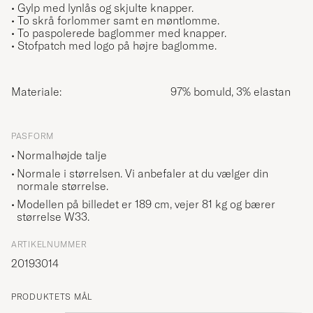
• Gylp med lynlås og skjulte knapper.
• To skrå forlommer samt en møntlomme.
•
To paspolerede baglommer med knapper.
•
Stofpatch med logo på højre baglomme.
Materiale:
97% bomuld, 3% elastan
PASFORM
Normalhøjde talje
Normale i størrelsen. Vi anbefaler at du vælger din
normale størrelse.
Modellen på billedet er 189 cm, vejer 81 kg og bærer
størrelse
W33
.
ARTIKELNUMMER
20193014
PRODUKTETS MÅL