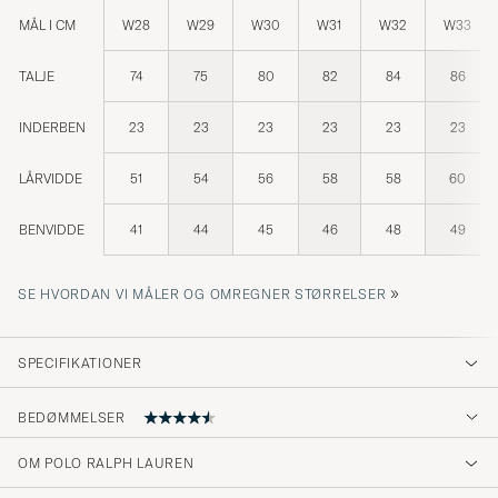
MÅL I CM
W28
W29
W30
W31
W32
W33
TALJE
74
75
80
82
84
86
INDERBEN
23
23
23
23
23
23
LÅRVIDDE
51
54
56
58
58
60
BENVIDDE
41
44
45
46
48
49
»
SE HVORDAN VI MÅLER OG OMREGNER STØRRELSER
SPECIFIKATIONER
BEDØMMELSER
4.5
OM POLO RALPH LAUREN