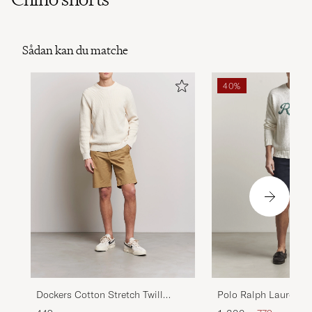
Sådan kan du matche
40%
Dockers Cotton Stretch Twill
Polo Ralph Lauren St
Chino Shorts Harvest Gold
Shorts Aviator Navy