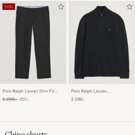
50%
Polo Ralph Lauren Slim Fit
Polo Ralph Lauren
Stretch Chinos Black
Wool/Cashmere Cable Half Zip
Ordinary pris
Nedsat pris
1 299,-
650,-
2 099,-
Polo Black
Chino shorts