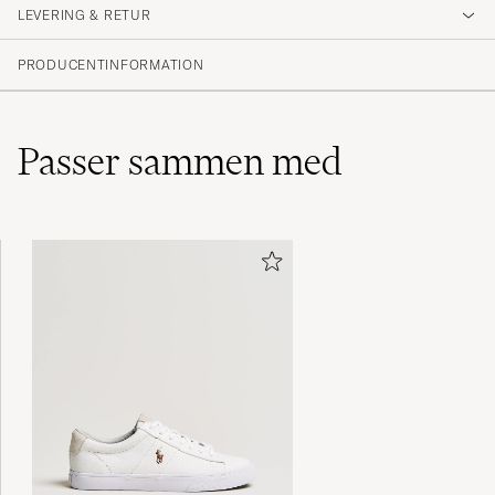
LEVERING & RETUR
(40 Bedømmelse)
(30)
PRODUCENTINFORMATION
(6)
(1)
(1)
(2)
Passer sammen med
Lite små i storleken. Bruka ha 54 men 56
sitter perfekt
NILS P
KØBTE PÅ CAREOFCARL.SE
Veldig fine shorts, men små i størrelsen, så
opp minst en størrelse enn vanlig.
SVEIN M
KØBTE PÅ CAREOFCARL.NO