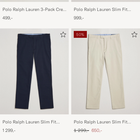
Polo Ralph Lauren 3-Pack Crew
Polo Ralph Lauren Slim Fit
Neck T-Shirt
Shirt Oxford White
499,-
999,-
White/Black/Andover Heather
50%
Polo Ralph Lauren Slim Fit
Polo Ralph Lauren Slim Fit
Stretch Chinos Aviator Navy
Stretch Chinos Beige
Ordinary pris
Nedsat pris
1 299,-
1 299,-
650,-