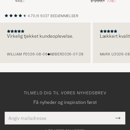
Ordinary pris
Nedsat pris
449,-
1 299,-
779,-
4.70/5
5027 BEDØMMELSER
Virkelig tjekket kundeoplevelse.
Lækkert kvalit
FORRIGE
WILLIAM P
2026-08-06
KØBER
2026-07-28
MARK U
2026-08
TILMELD DIG TIL VORES NYHEDSBREV
Få nyheder og inspiration først
E-
Tack
Dette
mailadresse
Submi
elt skal
för
Newsl
dfyldes