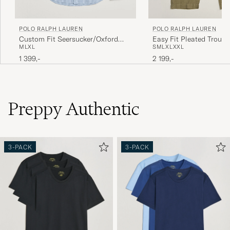
POLO RALPH LAUREN
POLO RALPH LAUREN
Custom Fit Seersucker/Oxford
Easy Fit Pleated Trouse
M
L
XL
S
M
L
XL
XXL
Stripe Shirt Blue
Green
1 399,-
2 199,-
Preppy Authentic
3-PACK
3-PACK