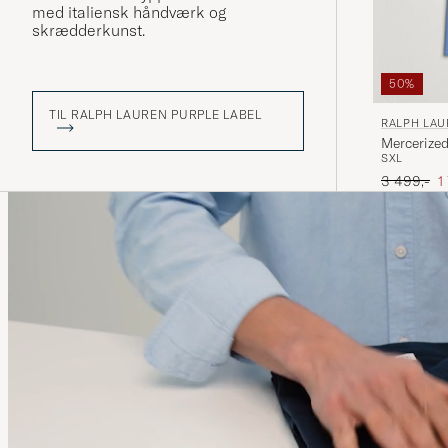
med italiensk håndværk og
skrædderkunst.
50%
TIL RALPH LAUREN PURPLE LABEL
RALPH LAU
Mercerized
S
XL
Ordinary p
N
3 499,-
1