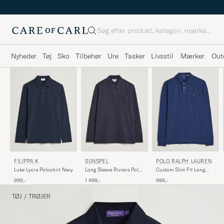
Søg
Nyheder
Tøj
Sko
Tilbehør
Ure
Tasker
Livsstil
Mærker
Out
FILIPPA K
SUNSPEL
POLO RALPH LAUREN
Luke Lycra Poloshirt Navy
Long Sleeve Riviera Polo
Custom Slim Fit Long
Shirt Navy
Sleeve Polo Newport
999,-
1 499,-
999,-
Navy
TØJ
/
TRØJER