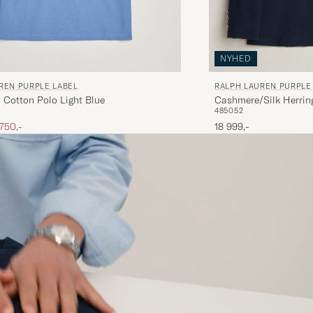
NYHED
RALPH LAUREN PURPLE
REN PURPLE LABEL
Cashmere/Silk Herrin
 Cotton Polo Light Blue
48
50
52
ris
edsat pris
18 999,-
 750,-