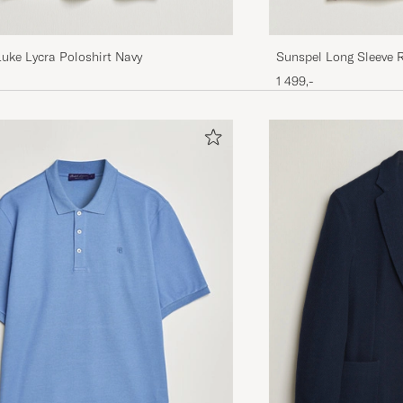
Luke Lycra Poloshirt Navy
Sunspel Long Sleeve R
1 499,-