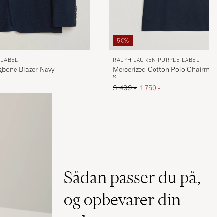
50%
 LABEL
RALPH LAUREN PURPLE LABEL
gbone Blazer Navy
Mercerized Cotton Polo Chairma
S
Ordinary pris
Nedsat pris
3 499,-
1 750,-
Sådan passer du på,
og opbevarer din