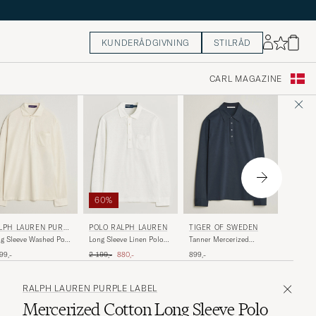
KUNDERÅDGIVNING
STILRÅD
CARL MAGAZINE
60%
60%
J.LIND
LPH LAUREN PURPL
POLO RALPH LAUREN
TIGER OF SWEDEN
LABEL
Silas St
g Sleeve Washed Polo
Long Sleeve Linen Polo
Tanner Mercerized
Navy
ssic Cream
Deckwash White
Cotton Polo Light Ink
Ordinary
Ordinary pris
Nedsat pris
1 599,-
99,-
2 199,-
880,-
899,-
RALPH LAUREN PURPLE LABEL
Mercerized Cotton Long Sleeve Polo