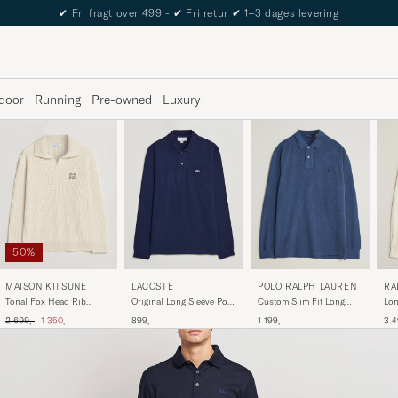
The Care of Carl Passport
door
Running
Pre-owned
Luxury
50%
LACOSTE
MAISON KITSUNÉ
POLO RALPH LAUREN
RA
E 
Original Long Sleeve Polo
Tonal Fox Head Rib
Custom Slim Fit Long
Lon
Piké Navy Blue
Knitted Polo Sandshell
Sleeve Polo Derby Blue
Cla
Ordinary pris
Nedsat pris
899,-
2 699,-
1 350,-
1 199,-
3 4
Heather