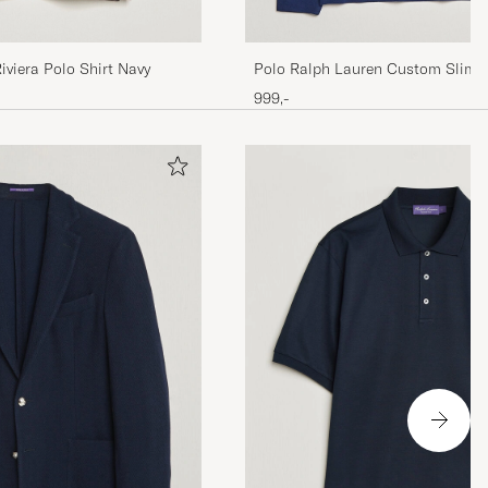
iviera Polo Shirt Navy
Polo Ralph Lauren Custom Slim F
Polo Newport Navy
999,-