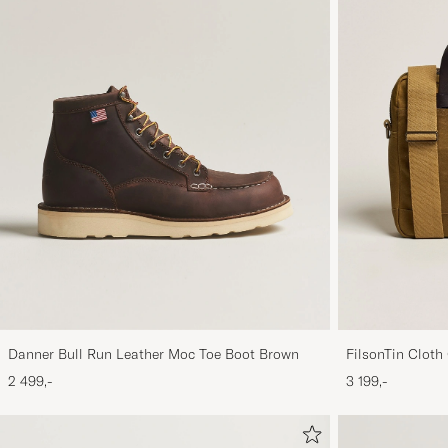
Danner Bull Run Leather Moc Toe Boot Brown
FilsonTin Clot
2 499,-
3 199,-