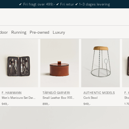
The Care of Carl Passport
door
Running
Pre-owned
Luxury
F. HAMMANN
TÄRNSJÖ GARVERI
F.
AUTHENTIC MODELS
Men's Manicure Set Dark
Small Leather Box 002
Sha
Cork Stool
Brown
Light Brown
Set
949,-
899,-
1 7
949,-