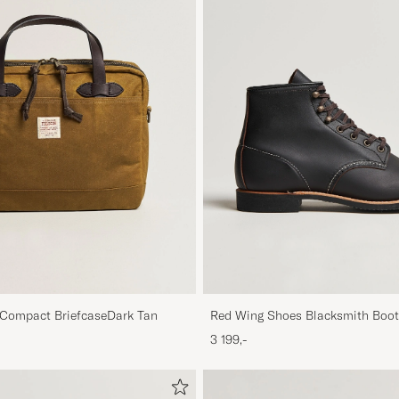
h Compact BriefcaseDark Tan
Red Wing Shoes Blacksmith Boot 
3 199,-