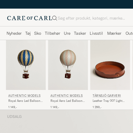
Søg
Nyheder
Tøj
Sko
Tilbehør
Ure
Tasker
Livsstil
Mærker
Out
AUTHENTIC MODELS
AUTHENTIC MODELS
TÄRNSJÖ GARVERI
Royal Aero Led Balloon
Royal Aero Led Balloon
Leather Tray 007 Light
Blue
Pink Light
Brown
1 149,-
1 149,-
1 299,-
UDSALG