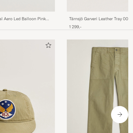
l Aero Led Balloon Pink
Tärnsjö Garveri Leather Tray 007 
1 299,-