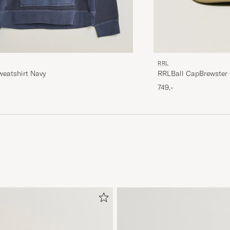
RRL
eatshirt Navy
RRLBall CapBrewster
749,-