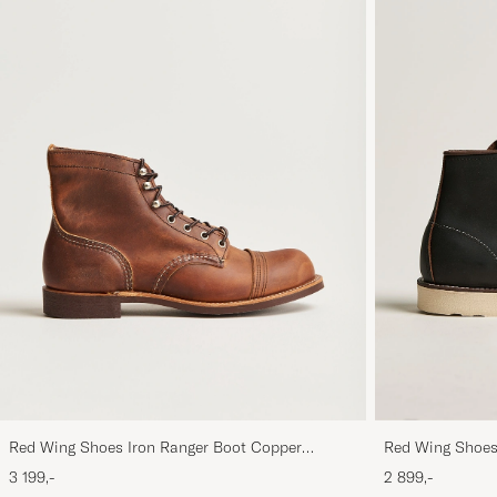
Red Wing Shoes Iron Ranger Boot Copper
Red Wing Shoes
Rough/Though Leather
3 199,-
2 899,-