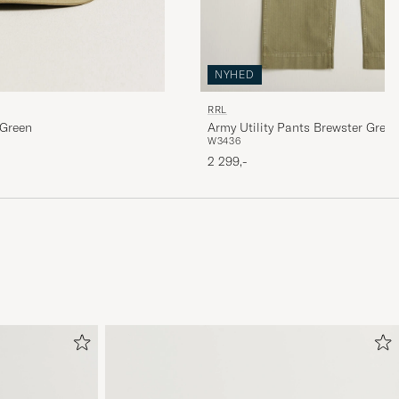
NYHED
RRL
 Green
Army Utility Pants Brewster Green
W34
36
2 299,-