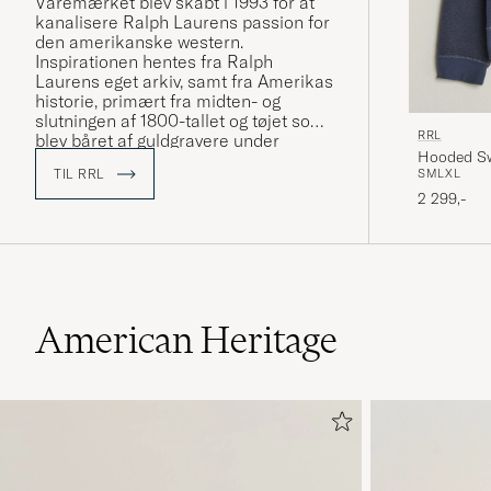
Varemærket blev skabt i 1993 for at
kanalisere Ralph Laurens passion for
den amerikanske western.
Inspirationen hentes fra Ralph
Laurens eget arkiv, samt fra Amerikas
historie, primært fra midten- og
slutningen af 1800-tallet og tøjet som
RRL
blev båret af guldgravere under
Hooded Sw
guldfeberen samt militæret under
S
M
L
XL
TIL RRL
borgerkrigen og begge verdenskrige.
2 299,-
American Heritage