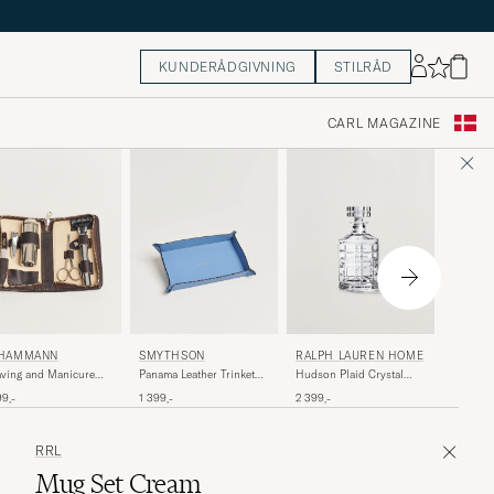
KUNDERÅDGIVNING
STILRÅD
CARL MAGAZINE
RALPH
 HAMMANN
SMYTHSON
RALPH LAUREN HOME
Brennan
ving and Manicure
Panama Leather Trinket
Hudson Plaid Crystal
Desk Blo
 Dark Brown
Tray Blue Nile
Decanter Clear
2 499,-
99,-
1 399,-
2 399,-
Brown
RRL
Mug Set Cream