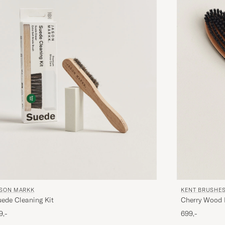
KENT BRUSHE
ASON MARKK
Cherry Wood 
ede Cleaning Kit
699,-
9,-