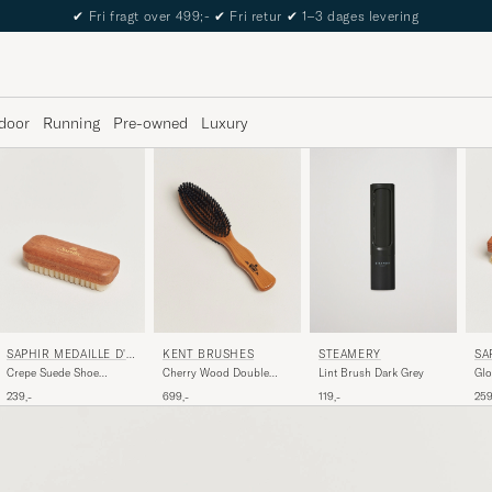
✔
Fri fragt over 499;-
✔
Fri retur
✔
1–3 dages levering
door
Running
Pre-owned
Luxury
SAPHIR MEDAILLE D'O
KENT BRUSHES
STEAMERY
SA
R
R
Crepe Suede Shoe
Cherry Wood Double
Lint Brush Dark Grey
Glo
Cleaning Brush Exotic
Sided Clothing Brush
Lar
239,-
699,-
119,-
259
Wood