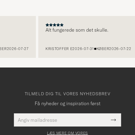
Alt fungerede som det skulle.
2026-07-27
KRISTOFFER E
2026-07-31
KØBER
2026-07-22
TILMELD DIG TIL VORES NYHEDSBREV
Få nyheder og inspiration først
E-
Dette
mailadresse
Submit
felt skal
Newslette
udfyldes
Form
LÆS MERE OM VORES