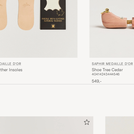
DAILLE D'OR
SAPHIR MEDAILLE D'OR
ther Insoles
Shoe Tree Cedar
40
41
42
43
44
45
46
549,-