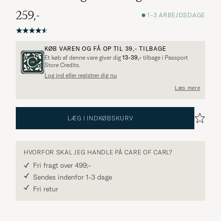
259,-
1-3 ARBEJDSDAGE
KØB VAREN OG FÅ OP TIL
39,-
TILBAGE
Et køb af denne vare giver dig
13-39,-
tilbage i Passport
Store Credits.
Log ind eller registrer dig nu
Flere alternativer?
Læs mere
LÆG I INDKØBSKURV
UDFORSK LIGNENDE PRODUKTER
HVORFOR SKAL JEG HANDLE PÅ CARE OF CARL?
Fri fragt over 499;-
Sendes indenfor 1-3 dage
Fri retur