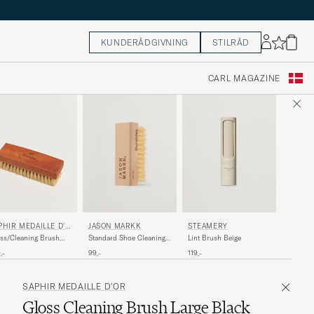
KUNDERÅDGIVNING
STILRÅD
CARL MAGAZINE
PHIR MEDAILLE D'O
JASON MARKK
STEAMERY
ss/Cleaning Brush
Standard Shoe Cleaning
Lint Brush Beige
ge White
Brush
,-
99,-
119,-
SAPHIR MEDAILLE D'OR
Gloss Cleaning Brush Large Black