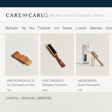
Søg
Nyheder
Tøj
Sko
Tilbehør
Ure
Tasker
Livsstil
Mærker
Out
SAPHIR MEDAILLE D'O
KENT BRUSHES
JASON MARKK
R
Jar Cleaning Brush Small
Mahogany Cashmere
Suede Cleaning Kit
White
Clothing Brush
119,-
449,-
179,-
LIVSSTIL
/
TØJPLEJE
/
BØRSTER