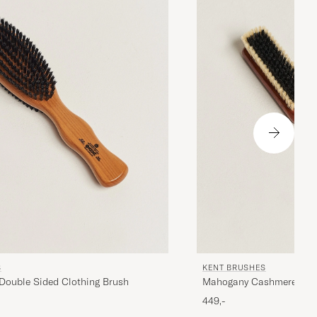
S
KENT BRUSHES
Double Sided Clothing Brush
Mahogany Cashmere Clot
449,-