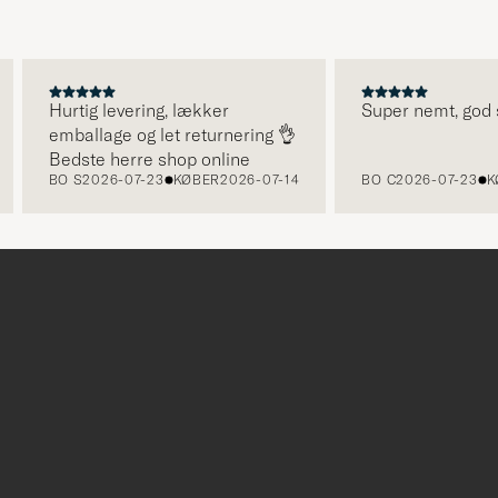
Hurtig levering, lækker
Super nemt, god serv
emballage og let returnering 👌
Bedste herre shop online
BO S
2026-07-23
KØBER
2026-07-14
BO C
2026-07-23
KØBE
r