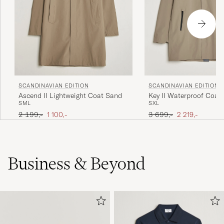
SCANDINAVIAN EDITION
SCANDINAVIAN EDITION
Ascend II Lightweight Coat Sand
Key II Waterproof Coat
S
M
L
S
XL
Ordinary pris
Nedsat pris
Ordinary pris
Nedsat pris
2 199,-
1 100,-
3 699,-
2 219,-
Business & Beyond