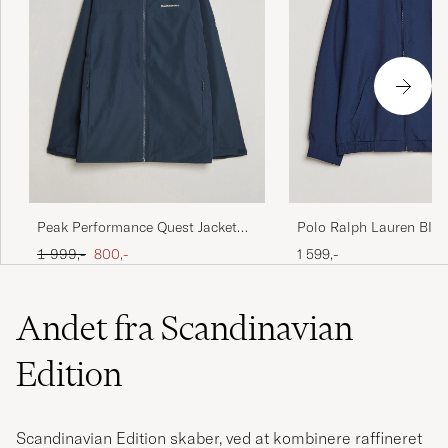
Polo Ralph Lauren BI-
Peak Performance Quest Jacket
Windbreaker Refined N
Blue Shadow
Ordinary pris
Nedsat pris
1 599,-
1 999,-
800,-
Andet fra Scandinavian
Edition
Scandinavian Edition skaber, ved at kombinere raffineret