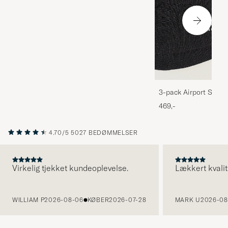
3-pack Airport Socks
Melange
469,-
4.70/5
5027 BEDØMMELSER
Virkelig tjekket kundeoplevelse.
Lækkert kvalit
FORRIGE
WILLIAM P
2026-08-06
KØBER
2026-07-28
MARK U
2026-08