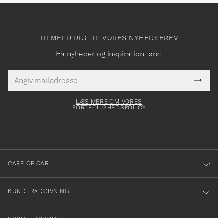
TILMELD DIG TIL VORES NYHEDSBREV
Få nyheder og inspiration først
E-
Tack
Dette
mailadresse
Submi
elt skal
för
Newsl
dfyldes
Form
LÆS MERE OM VORES
att
FORTROLIGHEDSPOLICY
du
anmälde
dig
till
CARE OF CARL
vårt
nyhetsbrev!
KUNDERÅDGIVNING