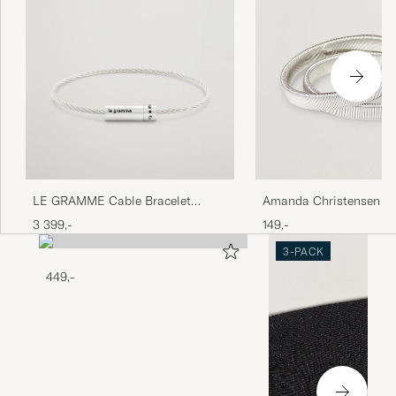
LE GRAMME Cable Bracelet
Amanda Christensen Shi
Brushed Sterling Silver 7g
Holder Silver
3 399,-
149,-
3-PACK
449,-