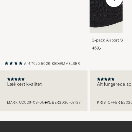
3-pack Airport Socks
Melange
469,-
4.70/5
5026 BEDØMMELSER
Lækkert kvalitet
Alt fungerede so
FORRIGE
MARK U
2026-08-05
KØBER
2026-07-27
KRISTOFFER E
2026