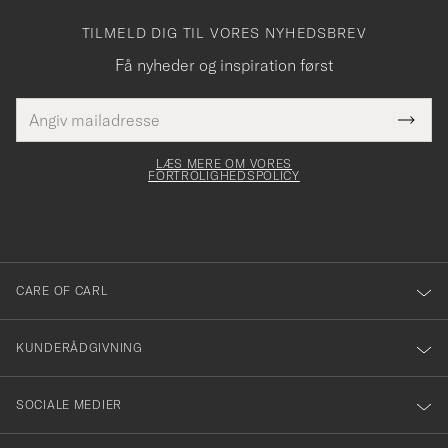
TILMELD DIG TIL VORES NYHEDSBREV
Få nyheder og inspiration først
E-
Tack
Dette
mailadresse
Submi
elt skal
för
Newsl
dfyldes
Form
LÆS MERE OM VORES
att
FORTROLIGHEDSPOLICY
du
anmälde
dig
till
CARE OF CARL
vårt
nyhetsbrev!
KUNDERÅDGIVNING
SOCIALE MEDIER