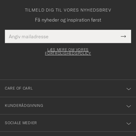
TILMELD DIG TIL VORES NYHEDSBREV
Få nyheder og inspiration først
E-
Tack
Dette
mailadresse
Submi
elt skal
för
Newsl
dfyldes
Form
LÆS MERE OM VORES
att
FORTROLIGHEDSPOLICY
du
anmälde
dig
till
CARE OF CARL
vårt
nyhetsbrev!
KUNDERÅDGIVNING
SOCIALE MEDIER