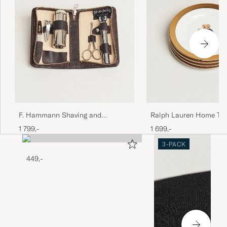
F. Hammann Shaving and
Ralph Lauren Home T
Manicure Set Dark Brown
Polo Bear Dessert Plate
1 799,-
1 699,-
3-PACK
449,-