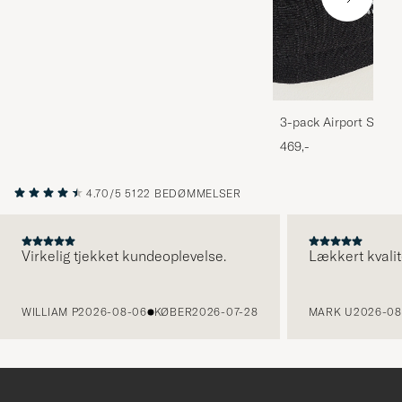
3-pack Airport Socks
Melange
469,-
4.70/5
5122 BEDØMMELSER
Virkelig tjekket kundeoplevelse.
Lækkert kvalit
FORRIGE
WILLIAM P
2026-08-06
KØBER
2026-07-28
MARK U
2026-08